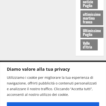
notizie
Puglia
ultimissime
martina
franca
Ultimissime
Puglia
Valle
d'Itria
Diamo valore alla tua privacy
CONTATTI.
Utilizziamo i cookie per migliorare la tua esperienza di
navigazione, offrirti pubblicità o contenuti personalizzati
Redazione:
redazione@www.martinasera.it
e analizzare il nostro traffico. Cliccando “Accetta tutti”,
Direttore:
direttore@www.martinasera.it
acconsenti al nostro utilizzo dei cookie.
Info & Commerciale:
info@www.martinasera.it