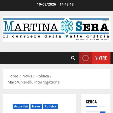
10/08/2026
14:48:19
VIVERE
Home
News
Politica
Marò/Chiarelli, interrogazione
CERCA
Attualità
News
Politica