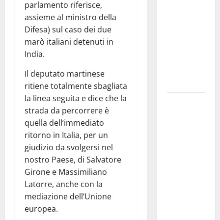
parlamento riferisce,
pubblica il
assieme al ministro della
bando
Difesa) sul caso dei due
alloggi ERP
marò italiani detenuti in
2026:
India.
domande
dal 26
Il deputato martinese
agosto
ritiene totalmente sbagliata
la linea seguita e dice che la
La gara
strada da percorrere è
ciclistica
quella dell’immediato
dei Giochi
ritorno in Italia, per un
attraversa
giudizio da svolgersi nel
Martina
nostro Paese, di Salvatore
Franca:
Girone e Massimiliano
ecco le
Latorre, anche con la
strade
mediazione dell’Unione
interessate
europea.
e gli orari