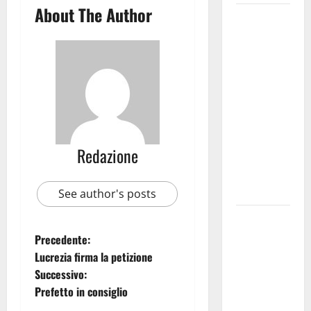
About The Author
Martina
Franca
investe
sulle
famiglie: in
arrivo tre
seminari
dedicati ad
Redazione
adolescenti,
genitori ed
empatia
See author's posts
Aeronautica
Militare, al
Precedente:
16° Stormo
Lucrezia firma la petizione
di Martina
Successivo:
Franca
Prefetto in consiglio
consegnati