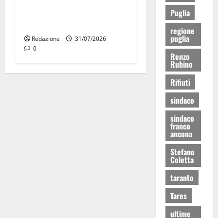
Stormo di Martina Franca
Puglia
consegnati i Baschi Blu ai
15 nuovi Fucilieri dell’Aria
regione
puglia
Redazione
31/07/2026
0
Renzo
Rubino
Rifiuti
sindaco
sindaco
franco
ancona
Stefano
Coletta
taranto
Tares
ultime