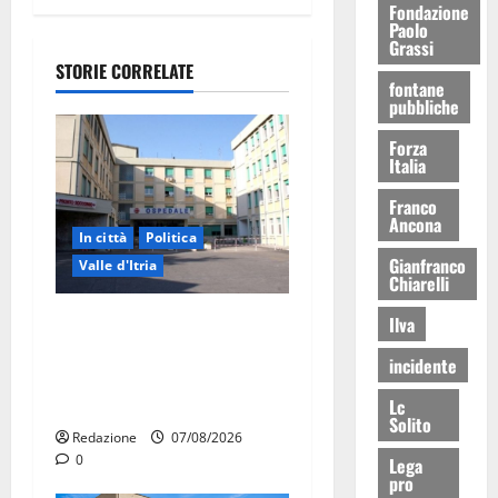
Fondazione
Paolo
Grassi
STORIE CORRELATE
fontane
pubbliche
Forza
Italia
Franco
Ancona
In città
Politica
Gianfranco
Valle d'Itria
Chiarelli
Ospedale di Martina Franca,
Ilva
Forza Italia annuncia la
incidente
protesta: sit-in lunedì 10
agosto
Lc
Solito
Redazione
07/08/2026
0
Lega
pro