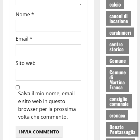
calcio
Nome
*
canoni di
locazione
carabinieri
Email
*
centro
storico
Comune
Sito web
Comune
di
Martina
Franca
Salva il mio nome, email
consiglio
e sito web in questo
comunale
browser per la prossima
cronaca
volta che commento.
Donato
Pentassuglia