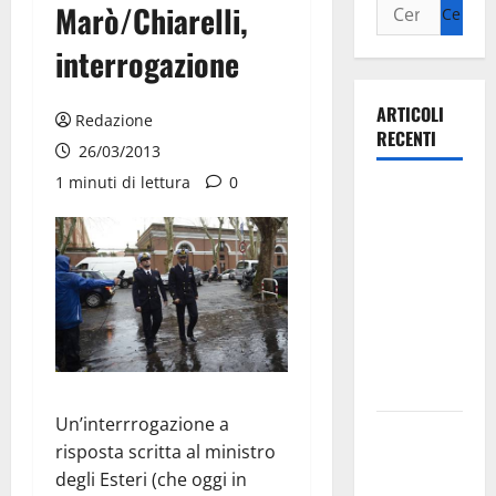
Marò/Chiarelli,
interrogazione
ARTICOLI
Redazione
RECENTI
26/03/2013
1 minuti di lettura
0
Ospedale di
Martina
Franca,
Forza Italia
annuncia la
protesta:
sit-in lunedì
10 agosto
Un’interrrogazione a
Il Comune
risposta scritta al ministro
di Martina
degli Esteri (che oggi in
Franca