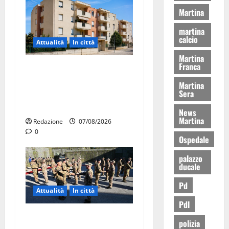
Martina
martina
calcio
Attualità
In città
Martina
Franca
Il Comune di Martina Franca
pubblica il bando alloggi
Martina
Sera
ERP 2026: domande dal 26
agosto
News
Martina
Redazione
07/08/2026
0
Ospedale
palazzo
ducale
Pd
Attualità
In città
Pdl
Aeronautica Militare, al 16°
polizia