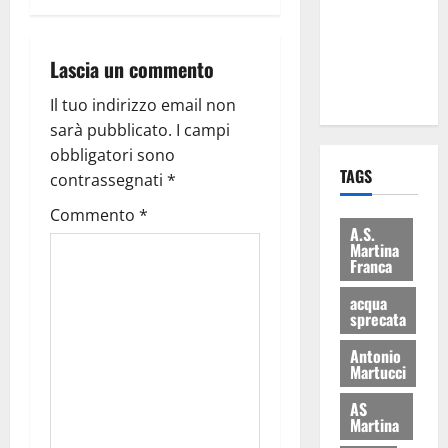
i Baschi Blu
ai 15 nuovi
Lascia un commento
Fucilieri
dell’Aria
Il tuo indirizzo email non
sarà pubblicato.
I campi
obbligatori sono
TAGS
contrassegnati
*
Commento
*
A.S.
Martina
Franca
acqua
sprecata
Antonio
Martucci
AS
Martina