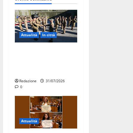
Attualità
In città
Aeronautica Militare, al 16°
Stormo di Martina Franca
consegnati i Baschi Blu ai
15 nuovi Fucilieri dell’Aria
Redazione
31/07/2026
0
Attualità