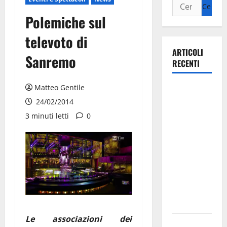
Polemiche sul
televoto di
ARTICOLI
Sanremo
RECENTI
Matteo Gentile
La gara
ciclistica
24/02/2014
dei Giochi
3 minuti letti
0
attraversa
Martina
Franca:
ecco le
strade
interessate
e gli orari
Le associazioni dei
Martina