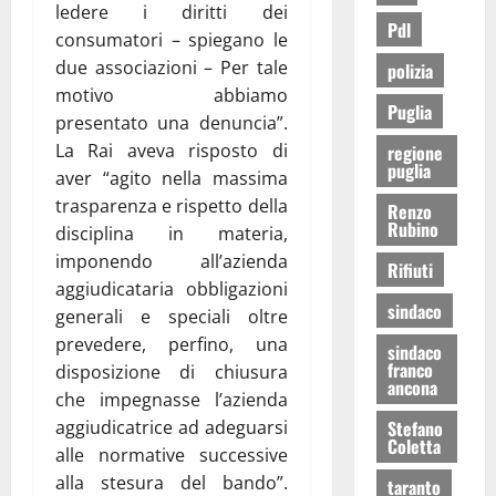
ledere i diritti dei
Pdl
consumatori – spiegano le
due associazioni – Per tale
polizia
motivo abbiamo
Puglia
presentato una denuncia”.
La Rai aveva risposto di
regione
puglia
aver “agito nella massima
trasparenza e rispetto della
Renzo
Rubino
disciplina in materia,
imponendo all’azienda
Rifiuti
aggiudicataria obbligazioni
sindaco
generali e speciali oltre
prevedere, perfino, una
sindaco
franco
disposizione di chiusura
ancona
che impegnasse l’azienda
aggiudicatrice ad adeguarsi
Stefano
Coletta
alle normative successive
alla stesura del bando”.
taranto