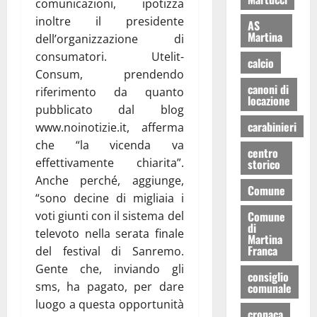
comunicazioni, ipotizza
inoltre il presidente
AS
Martina
dell’organizzazione di
consumatori. Utelit-
calcio
Consum, prendendo
canoni di
riferimento da quanto
locazione
pubblicato dal blog
carabinieri
www.noinotizie.it, afferma
che “la vicenda va
centro
effettivamente chiarita”.
storico
Anche perché, aggiunge,
Comune
“sono decine di migliaia i
voti giunti con il sistema del
Comune
di
televoto nella serata finale
Martina
Franca
del festival di Sanremo.
Gente che, inviando gli
consiglio
sms, ha pagato, per dare
comunale
luogo a questa opportunità
cronaca