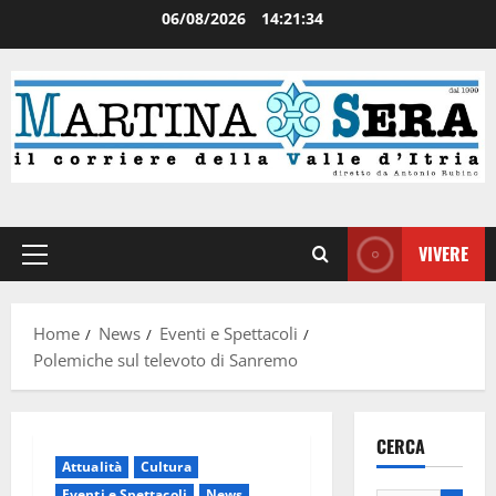
06/08/2026
14:21:35
VIVERE
Home
News
Eventi e Spettacoli
Polemiche sul televoto di Sanremo
CERCA
Attualità
Cultura
Eventi e Spettacoli
News