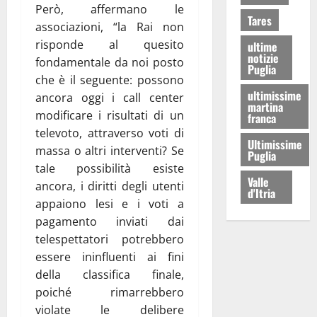
Però, affermano le
Tares
associazioni, “la Rai non
risponde al quesito
ultime
notizie
fondamentale da noi posto
Puglia
che è il seguente: possono
ultimissime
ancora oggi i call center
martina
modificare i risultati di un
franca
televoto, attraverso voti di
Ultimissime
massa o altri interventi? Se
Puglia
tale possibilità esiste
Valle
ancora, i diritti degli utenti
d'Itria
appaiono lesi e i voti a
pagamento inviati dai
telespettatori potrebbero
essere ininfluenti ai fini
della classifica finale,
poiché rimarrebbero
violate le delibere