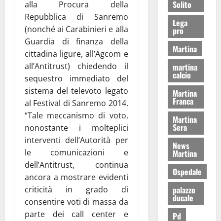
Solito
alla Procura della
Repubblica di Sanremo
Lega
(nonché ai Carabinieri e alla
pro
Guardia di finanza della
Martina
cittadina ligure, all’Agcom e
all’Antitrust) chiedendo il
martina
calcio
sequestro immediato del
sistema del televoto legato
Martina
Franca
al Festival di Sanremo 2014.
“Tale meccanismo di voto,
Martina
Sera
nonostante i molteplici
interventi dell’Autorità per
News
le comunicazioni e
Martina
dell’Antitrust, continua
Ospedale
ancora a mostrare evidenti
criticità in grado di
palazzo
ducale
consentire voti di massa da
parte dei call center e
Pd