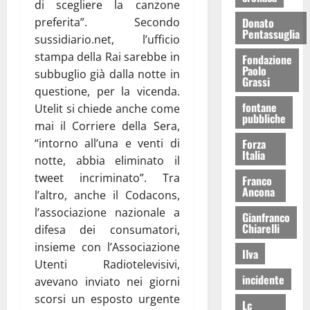
di scegliere la canzone
preferita”. Secondo
Donato
Pentassuglia
sussidiario.net, l’ufficio
stampa della Rai sarebbe in
Fondazione
Paolo
subbuglio già dalla notte in
Grassi
questione, per la vicenda.
fontane
Utelit si chiede anche come
pubbliche
mai il Corriere della Sera,
“intorno all’una e venti di
Forza
Italia
notte, abbia eliminato il
tweet incriminato”. Tra
Franco
Ancona
l’altro, anche il Codacons,
l’associazione nazionale a
Gianfranco
Chiarelli
difesa dei consumatori,
insieme con l’Associazione
Ilva
Utenti Radiotelevisivi,
incidente
avevano inviato nei giorni
scorsi un esposto urgente
Lc