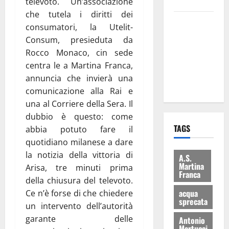
bilancio”
televoto. Un’associazione
che tutela i diritti dei
Martina
consumatori, la Utelit-
Franca: Il
Consum, presieduta da
sindaco non
Rocco Monaco, cin sede
ha fatto le
centra le a Martina Franca,
scuse alla
annuncia che invierà una
Lillo
comunicazione alla Rai e
una al Corriere della Sera. Il
dubbio è questo: come
TAGS
abbia potuto fare il
quotidiano milanese a dare
la notizia della vittoria di
A.S.
Martina
Arisa, tre minuti prima
Franca
della chiusura del televoto.
acqua
Ce n’è forse di che chiedere
sprecata
un intervento dell’autorità
garante delle
Antonio
Martucci