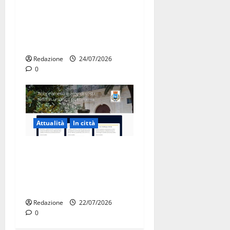
Due giovani di Martina
Franca tra le eccellenze
universitarie italiane:
premiate a Montecitorio
Redazione
24/07/2026
0
Attualità
In città
Parcheggi a Martina Franca,
cambia tutto: abbonamenti
online sul nuovo portale
Muvin
Redazione
22/07/2026
0