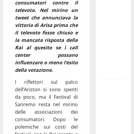
consumatori contro il
Franca
televoto. Nel mirino un
investe
tweet che annunciava la
sulle
vittoria di Arisa prima che
famiglie: in
il televoto fosse chiuso e
arrivo tre
la mancata risposta della
seminari
Rai al quesito se i call
dedicati ad
center possano
adolescenti,
influenzare o meno l’esito
genitori ed
della votazione.
empatia
I riflettori sul palco
Aeronautica
dell’Ariston si sono spenti
Militare, al
da poco, ma il Festival di
16° Stormo
Sanremo resta nel mirino
di Martina
delle associazioni dei
Franca
consumatori. Dopo le
consegnati
polemiche sui costi del
i Baschi Blu