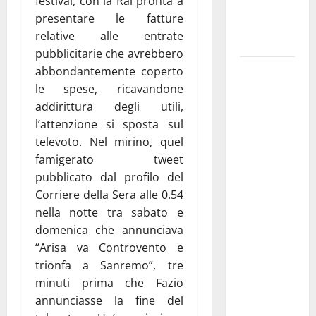
festival, con la Rai pronta a
ai 15 nuovi
presentare le fatture
Fucilieri
relative alle entrate
dell’Aria
pubblicitarie che avrebbero
Martina
abbondantemente coperto
Franca,
le spese, ricavandone
Marraffa
addirittura degli utili,
attacca
l’attenzione si sposta sul
Regione e
televoto. Nel mirino, quel
Comune:
famigerato tweet
“Nuovi
pubblicato dal profilo del
medici solo
Corriere della Sera alle 0.54
a
nella notte tra sabato e
novembre.
domenica che annunciava
Faremo
“Arisa va Controvento e
accesso agli
trionfa a Sanremo”, tre
atti su Tari,
minuti prima che Fazio
rifiuti e
annunciasse la fine del