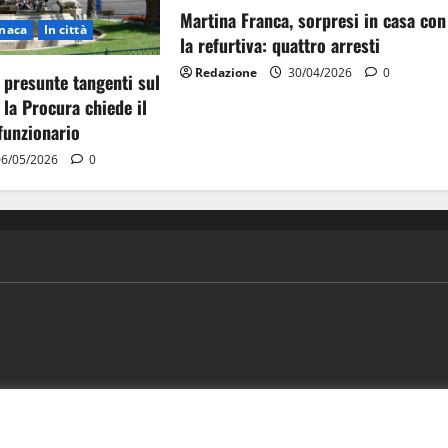
Martina Franca, sorpresi in casa con
naca
In città
la refurtiva: quattro arresti
Redazione
30/04/2026
0
 presunte tangenti sul
 la Procura chiede il
funzionario
6/05/2026
0
ews
Vivere la città
EVENTI
Salute
Il Blog del Direttore