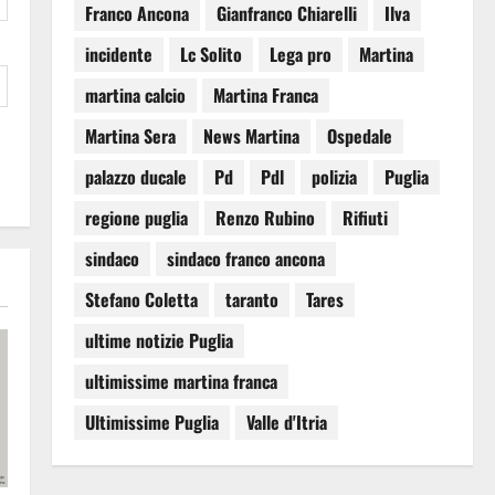
Franco Ancona
Gianfranco Chiarelli
Ilva
incidente
Lc Solito
Lega pro
Martina
martina calcio
Martina Franca
Martina Sera
News Martina
Ospedale
palazzo ducale
Pd
Pdl
polizia
Puglia
regione puglia
Renzo Rubino
Rifiuti
sindaco
sindaco franco ancona
Stefano Coletta
taranto
Tares
ultime notizie Puglia
ultimissime martina franca
Ultimissime Puglia
Valle d'Itria