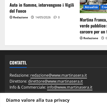
Auto in fiamme, intervengono i Vigili
Attualità
Cro
del Fuoco
Redazione
14/05/2026
0
Martina Franca,
verde pubblico:
carcere per un 
Redazione
0
CONTATTI.
Redazione:
redazione@www.martinasera.it
Direttore:
direttore@www.martinasera.it
Info & Commerciale:
info@www.martinasera.it
Diamo valore alla tua privacy
Home
N