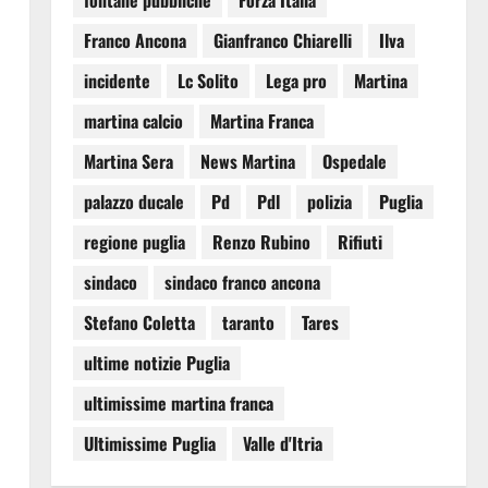
fontane pubbliche
Forza Italia
Franco Ancona
Gianfranco Chiarelli
Ilva
incidente
Lc Solito
Lega pro
Martina
martina calcio
Martina Franca
Martina Sera
News Martina
Ospedale
palazzo ducale
Pd
Pdl
polizia
Puglia
regione puglia
Renzo Rubino
Rifiuti
sindaco
sindaco franco ancona
Stefano Coletta
taranto
Tares
ultime notizie Puglia
ultimissime martina franca
Ultimissime Puglia
Valle d'Itria