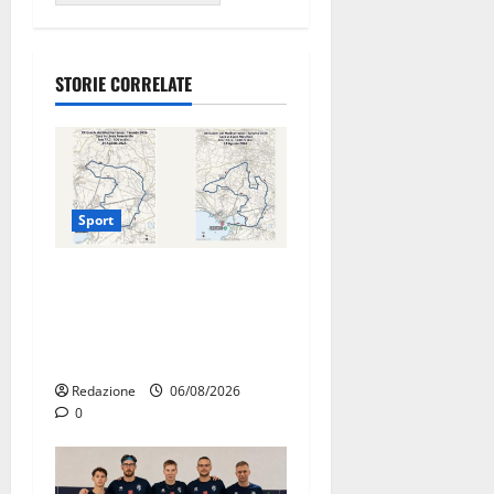
STORIE CORRELATE
Sport
La gara ciclistica dei Giochi
attraversa Martina Franca:
ecco le strade interessate e
gli orari
Redazione
06/08/2026
0