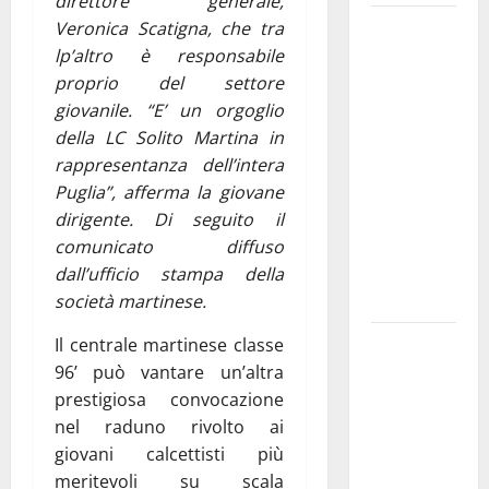
direttore generale,
Martina
Veronica Scatigna, che tra
Franca
lp’altro è responsabile
investe
proprio del settore
sulle
giovanile. “E’ un orgoglio
famiglie: in
della LC Solito Martina in
arrivo tre
rappresentanza dell’intera
seminari
Puglia”, afferma la giovane
dedicati ad
dirigente. Di seguito il
adolescenti,
comunicato diffuso
genitori ed
dall’ufficio stampa della
empatia
società martinese.
Aeronautica
Il centrale martinese classe
Militare, al
96’ può vantare un’altra
16° Stormo
prestigiosa convocazione
di Martina
nel raduno rivolto ai
Franca
giovani calcettisti più
consegnati
meritevoli su scala