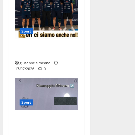
Sport
Olimpia Martina, doppio
salto nei vertici nazionali
giuseppe simeone
17/07/2026
0
Sport
Martina Franca, lettere
effimere ai giovani
calciatori: il caso che fa