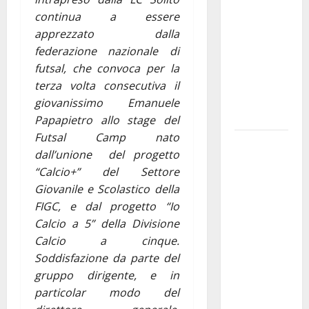
pubblica il
continua a essere
bando
apprezzato dalla
alloggi ERP
federazione nazionale di
2026:
futsal, che convoca per la
domande
terza volta consecutiva il
dal 26
giovanissimo Emanuele
agosto
Papapietro allo stage del
Futsal Camp nato
La gara
dall’unione del progetto
ciclistica
“Calcio+” del Settore
dei Giochi
Giovanile e Scolastico della
attraversa
FIGC, e dal progetto “Io
Martina
Calcio a 5” della Divisione
Franca:
Calcio a cinque.
ecco le
Soddisfazione da parte del
strade
gruppo dirigente, e in
interessate
particolar modo del
e gli orari