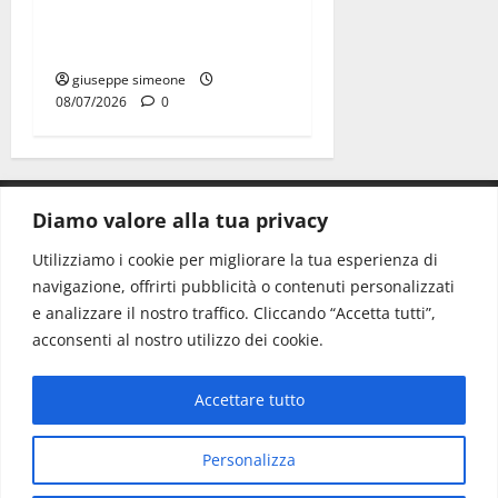
riflettere famiglie e società
sportive
giuseppe simeone
08/07/2026
0
Diamo valore alla tua privacy
CONTATTI.
Utilizziamo i cookie per migliorare la tua esperienza di
navigazione, offrirti pubblicità o contenuti personalizzati
Redazione:
redazione@www.martinasera.it
e analizzare il nostro traffico. Cliccando “Accetta tutti”,
Direttore:
direttore@www.martinasera.it
acconsenti al nostro utilizzo dei cookie.
Info & Commerciale:
info@www.martinasera.it
Accettare tutto
Home
News
Vivere la città
EVENTI
Salute
Il Blog del Direttore
Contatti
Personalizza