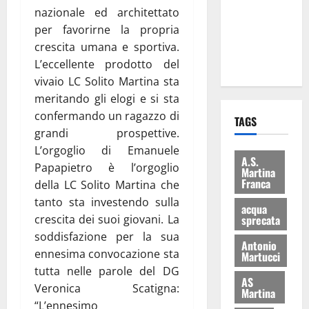
i Baschi Blu
nazionale ed architettato
ai 15 nuovi
per favorirne la propria
Fucilieri
crescita umana e sportiva.
dell’Aria
L’eccellente prodotto del
vivaio LC Solito Martina sta
meritando gli elogi e si sta
confermando un ragazzo di
TAGS
grandi prospettive.
L’orgoglio di Emanuele
A.S.
Papapietro è l’orgoglio
Martina
Franca
della LC Solito Martina che
tanto sta investendo sulla
acqua
crescita dei suoi giovani. La
sprecata
soddisfazione per la sua
Antonio
ennesima convocazione sta
Martucci
tutta nelle parole del DG
AS
Veronica Scatigna:
Martina
“L’ennesimo