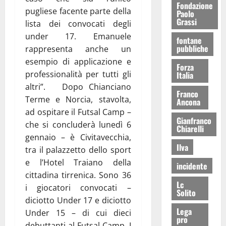
Fondazione
pugliese facente parte della
Paolo
Grassi
lista dei convocati degli
under 17. Emanuele
fontane
pubbliche
rappresenta anche un
esempio di applicazione e
Forza
professionalità per tutti gli
Italia
altri”. Dopo Chianciano
Franco
Terme e Norcia, stavolta,
Ancona
ad ospitare il Futsal Camp –
Gianfranco
che si concluderà lunedì 6
Chiarelli
gennaio – è Civitavecchia,
Ilva
tra il palazzetto dello sport
e l’Hotel Traiano della
incidente
cittadina tirrenica. Sono 36
Lc
i giocatori convocati –
Solito
diciotto Under 17 e diciotto
Lega
Under 15 – di cui dieci
pro
debuttanti al Futsal Camp. I