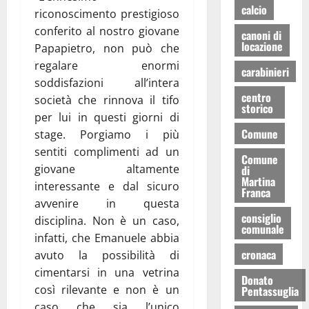
calcio
riconoscimento prestigioso
conferito al nostro giovane
canoni di
locazione
Papapietro, non può che
regalare enormi
carabinieri
soddisfazioni all’intera
centro
società che rinnova il tifo
storico
per lui in questi giorni di
Comune
stage. Porgiamo i più
sentiti complimenti ad un
Comune
giovane altamente
di
Martina
interessante e dal sicuro
Franca
avvenire in questa
consiglio
disciplina. Non è un caso,
comunale
infatti, che Emanuele abbia
cronaca
avuto la possibilità di
cimentarsi in una vetrina
Donato
così rilevante e non è un
Pentassuglia
caso che sia l’unico