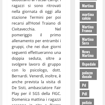
Martina
ragazzi si sono ritrovati
nella giornata di oggi alla
martina
stazione Termini per poi
calcio
recarsi all’Hotel Traiano di
Martina
Civitavecchia. Nel
Franca
pomeriggio il primo
Martina
allenamento per entrambi i
Sera
gruppi, che nei due giorni
News
seguenti effettueranno una
Martina
doppia seduta, oltre a
Ospedale
svolgere lavoro di gruppo
con lo psicologo, dott.
palazzo
Bernardi. Venerdì, inoltre, è
ducale
anche prevista la visita di
Pd
De Sisti, ambasciatore Fair
Play per il SGS della FIGC.
Pdl
Domenica mattina i ragazzi
polizia