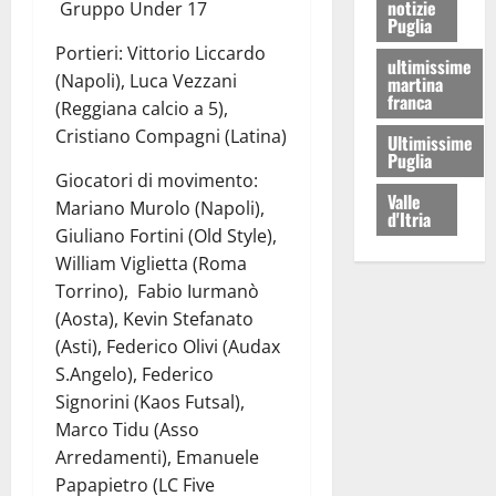
notizie
Gruppo Under 17
Puglia
Portieri: Vittorio Liccardo
ultimissime
(Napoli), Luca Vezzani
martina
franca
(Reggiana calcio a 5),
Cristiano Compagni (Latina)
Ultimissime
Puglia
Giocatori di movimento:
Valle
Mariano Murolo (Napoli),
d'Itria
Giuliano Fortini (Old Style),
William Viglietta (Roma
Torrino), Fabio Iurmanò
(Aosta), Kevin Stefanato
(Asti), Federico Olivi (Audax
S.Angelo), Federico
Signorini (Kaos Futsal),
Marco Tidu (Asso
Arredamenti), Emanuele
Papapietro (LC Five