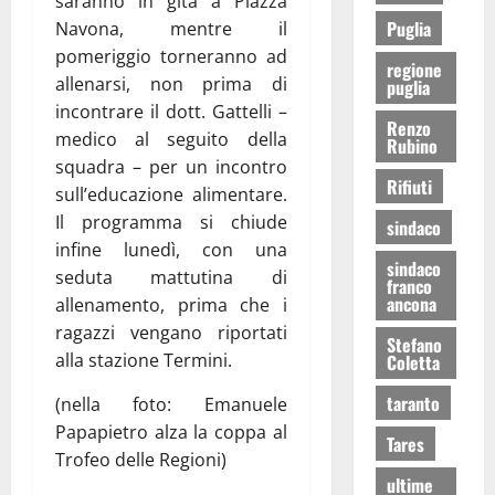
saranno in gita a Piazza
Puglia
Navona, mentre il
pomeriggio torneranno ad
regione
allenarsi, non prima di
puglia
incontrare il dott. Gattelli –
Renzo
medico al seguito della
Rubino
squadra – per un incontro
Rifiuti
sull’educazione alimentare.
Il programma si chiude
sindaco
infine lunedì, con una
sindaco
seduta mattutina di
franco
ancona
allenamento, prima che i
ragazzi vengano riportati
Stefano
alla stazione Termini.
Coletta
taranto
(nella foto: Emanuele
Papapietro alza la coppa al
Tares
Trofeo delle Regioni)
ultime