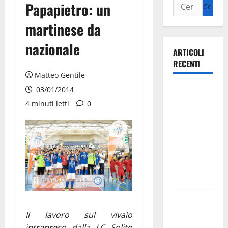
Papapietro: un
martinese da
nazionale
ARTICOLI
RECENTI
Matteo Gentile
Ospedale di
03/01/2014
Martina
4 minuti letti
0
Franca,
Forza Italia
annuncia la
protesta:
sit-in lunedì
10 agosto
Il Comune
di Martina
Il lavoro sul vivaio
Franca
intrapreso dalla LC Solito