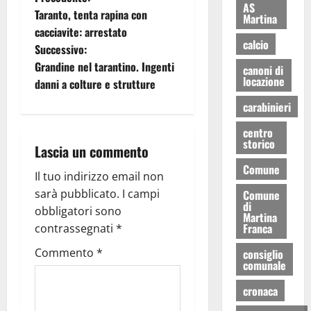
AS
Taranto, tenta rapina con
Martina
cacciavite: arrestato
calcio
Successivo:
Grandine nel tarantino. Ingenti
canoni di
locazione
danni a colture e strutture
carabinieri
centro
storico
Lascia un commento
Comune
Il tuo indirizzo email non
sarà pubblicato.
I campi
Comune
di
obbligatori sono
Martina
Franca
contrassegnati
*
Commento
*
consiglio
comunale
cronaca