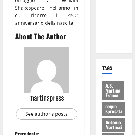
omaggio a William
le
Shakespeare, nell’anno in
eccellenze
cui ricorre il 450°
universitarie
anniversario della nascita.
italiane:
About The Author
premiate a
Montecitorio
TAGS
A.S.
Martina
Franca
martinapress
acqua
sprecata
See author's posts
Antonio
Martucci
Precedente: