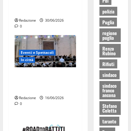
Pdl
gratis e giostre gratuite per
polizia
i bambini
Redazione
30/06/2026
Puglia
0
regione
puglia
Renzo
Rubino
Eventi e Spettacoli
In città
Rifiuti
La Fanfara dell’Aeronautica
sindaco
Militare suona in piazza a
sindaco
Martina Franca
franco
ancona
Redazione
16/06/2026
0
Stefano
Coletta
taranto