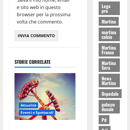
Lega
e sito web in questo
pro
browser per la prossima
Martina
volta che commento.
martina
calcio
Martina
Franca
STORIE CORRELATE
Martina
Sera
News
Martina
Ospedale
palazzo
Attualità
ducale
Eventi e Spettacoli
Pd
Luna park al Pergolo, bus