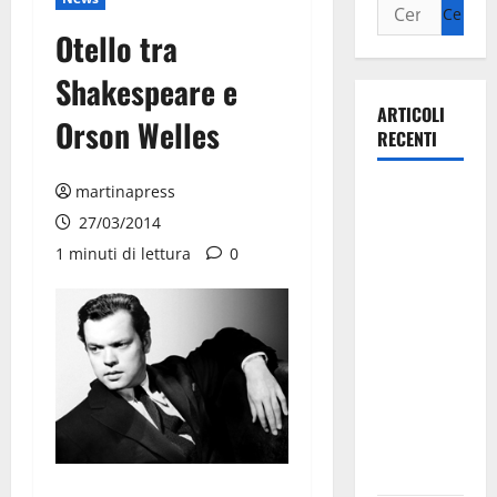
Otello tra
Shakespeare e
ARTICOLI
Orson Welles
RECENTI
martinapress
Martina
Franca
27/03/2014
investe
1 minuti di lettura
0
sulle
famiglie: in
arrivo tre
seminari
dedicati ad
adolescenti,
genitori ed
empatia