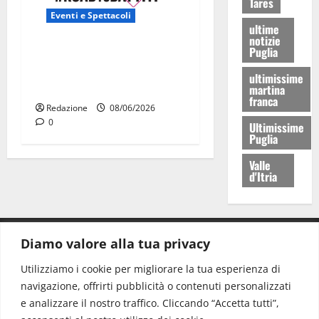
Tares
Eventi e Spettacoli
ultime
notizie
Road to Battiti 2026 arriva
Puglia
a Martina Franca con Raf e
ultimissime
Fred De Palma
martina
franca
Redazione
08/06/2026
0
Ultimissime
Puglia
Valle
d'Itria
Diamo valore alla tua privacy
CONTATTI.
Utilizziamo i cookie per migliorare la tua esperienza di
navigazione, offrirti pubblicità o contenuti personalizzati
Redazione:
redazione@www.martinasera.it
e analizzare il nostro traffico. Cliccando “Accetta tutti”,
Direttore:
direttore@www.martinasera.it