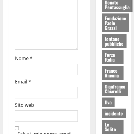
Donato
Pentassuglia
Fondazione
Paolo
Grassi
fontane
pubbliche
Forza
Nome
*
Italia
Franco
Ancona
Email
*
Gianfranco
Chiarelli
Ilva
Sito web
incidente
Lc
Solito
Salva il mio nome, email