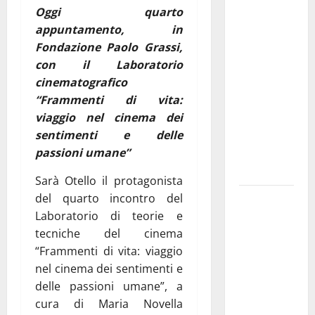
Oggi quarto
Aeronautica
appuntamento, in
Militare, al
Fondazione Paolo Grassi,
16° Stormo
con il Laboratorio
di Martina
cinematografico
Franca
“Frammenti di vita:
consegnati
viaggio nel cinema dei
i Baschi Blu
sentimenti e delle
ai 15 nuovi
passioni umane”
Fucilieri
dell’Aria
Sarà Otello il protagonista
del quarto incontro del
Martina
Laboratorio di teorie e
Franca,
tecniche del cinema
Marraffa
“Frammenti di vita: viaggio
attacca
nel cinema dei sentimenti e
Regione e
delle passioni umane”, a
Comune:
cura di Maria Novella
“Nuovi