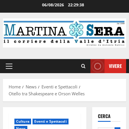
06/08/2026
22:29:38
VIVERE
Home
News
Eventi e Spettacoli
Otello tra Shakespeare e Orson Welles
CERCA
Cultura
Eventi e Spettacoli
News