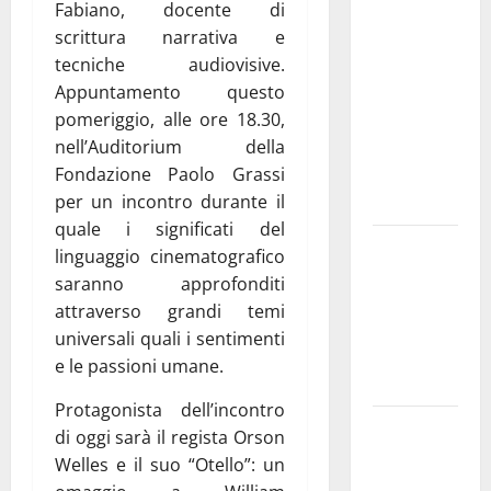
Fabiano, docente di
medici solo
scrittura narrativa e
a
tecniche audiovisive.
novembre.
Appuntamento questo
Faremo
pomeriggio, alle ore 18.30,
accesso agli
nell’Auditorium della
atti su Tari,
Fondazione Paolo Grassi
rifiuti e
per un incontro durante il
bilancio”
quale i significati del
Martina
linguaggio cinematografico
Franca: Il
saranno approfonditi
sindaco non
attraverso grandi temi
ha fatto le
universali quali i sentimenti
scuse alla
e le passioni umane.
Lillo
Protagonista dell’incontro
Due giovani
di oggi sarà il regista Orson
di Martina
Welles e il suo “Otello”: un
Franca tra