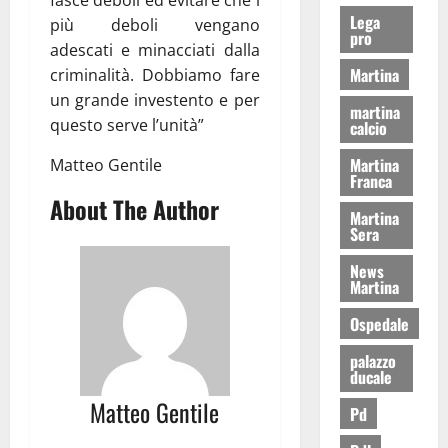
Lega
più deboli vengano
pro
adescati e minacciati dalla
Martina
criminalità. Dobbiamo fare
un grande investento e per
martina
questo serve l’unità”
calcio
Martina
Matteo Gentile
Franca
About The Author
Martina
Sera
News
Martina
Ospedale
palazzo
ducale
Matteo Gentile
Pd