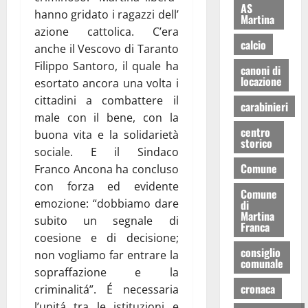
AS
hanno gridato i ragazzi dell’
Martina
azione cattolica. C’era
calcio
anche il Vescovo di Taranto
Filippo Santoro, il quale ha
canoni di
locazione
esortato ancora una volta i
cittadini a combattere il
carabinieri
male con il bene, con la
centro
buona vita e la solidarietà
storico
sociale. E il Sindaco
Comune
Franco Ancona ha concluso
con forza ed evidente
Comune
emozione: “dobbiamo dare
di
Martina
subito un segnale di
Franca
coesione e di decisione;
consiglio
non vogliamo far entrare la
comunale
sopraffazione e la
cronaca
criminalitá”. É necessaria
l’unitá tra le istituzioni e