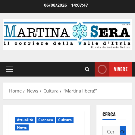
06/08/2026
14:07:47
VIVERE
Home
News
Cultura
“Martina libera!”
CERCA
Attualità
Cronaca
Cultura
News