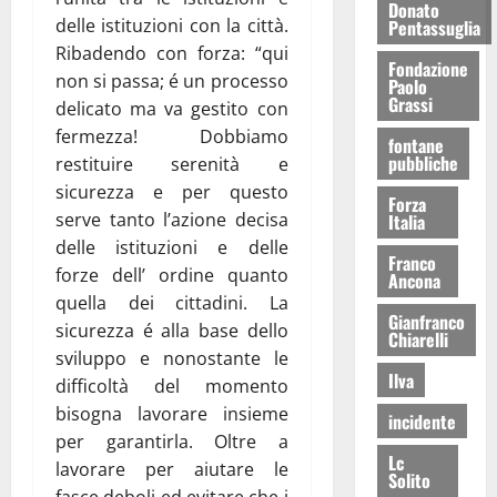
Donato
delle istituzioni con la città.
Pentassuglia
Ribadendo con forza: “qui
Fondazione
non si passa; é un processo
Paolo
Grassi
delicato ma va gestito con
fermezza! Dobbiamo
fontane
pubbliche
restituire serenità e
sicurezza e per questo
Forza
serve tanto l’azione decisa
Italia
delle istituzioni e delle
Franco
forze dell’ ordine quanto
Ancona
quella dei cittadini. La
Gianfranco
sicurezza é alla base dello
Chiarelli
sviluppo e nonostante le
Ilva
difficoltà del momento
bisogna lavorare insieme
incidente
per garantirla. Oltre a
Lc
lavorare per aiutare le
Solito
fasce deboli ed evitare che i