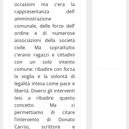
occasioni ma c’era la
investe
rappresentanza dell’
sulle
amministrazione
famiglie: in
comunale, delle forze dell’
arrivo tre
ordine e di numerose
seminari
associazioni della società
dedicati ad
civile. Ma soprattutto
adolescenti,
c’erano ragazzi e cittadini
genitori ed
con un solo intento
empatia
comune: ribadire con forza
Aeronautica
la voglia e la volontà di
Militare, al
legalità intesa come pace e
16° Stormo
libertà. Diversi gli interventi
di Martina
tesi a ribadire questo
Franca
concetto. Ma ci
consegnati
permettiamo di citare
i Baschi Blu
l’intervento di Donato
ai 15 nuovi
Carrisi, scrittore e