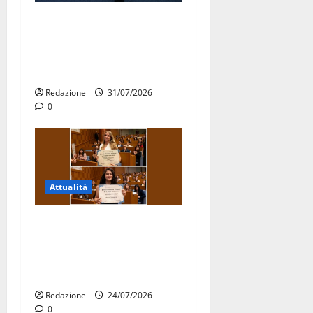
Aeronautica Militare, al 16°
Stormo di Martina Franca
consegnati i Baschi Blu ai
15 nuovi Fucilieri dell’Aria
Redazione
31/07/2026
0
Attualità
Due giovani di Martina
Franca tra le eccellenze
universitarie italiane:
premiate a Montecitorio
Redazione
24/07/2026
0