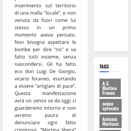
Martina
inserimento sul territorio
Franca: Il
di una mafia “locale”, e non
sindaco non
venuta da fuori come lui
ha fatto le
stesso in un primo
scuse alla
momento aveva pensato.
Lillo
Non bisogna aspettare le
bombe per dire “no” e va
fatto tutti insieme, senza
nascondersi. Gli ha fatto
TAGS
eco don Luigi De Giorgio,
vicario foraneo, esortando
A.S.
a essere “artigiani di pace”.
Martina
Franca
Questa manifestazione
avrà un senso se da oggi ci
acqua
guarderemo intorno e non
sprecata
avremo paura di
Antonio
denunciare ogni fatto
Martucci
criminoso. “Martina libera”