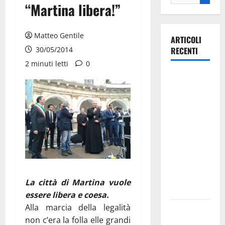
“Martina libera!”
Matteo Gentile
ARTICOLI
30/05/2014
RECENTI
2 minuti letti
0
La gara
ciclistica
dei Giochi
attraversa
Martina
Franca:
ecco le
strade
interessate
La città di Martina vuole
e gli orari
essere libera e coesa.
Alla marcia della legalità
Martina
non c’era la folla elle grandi
Franca