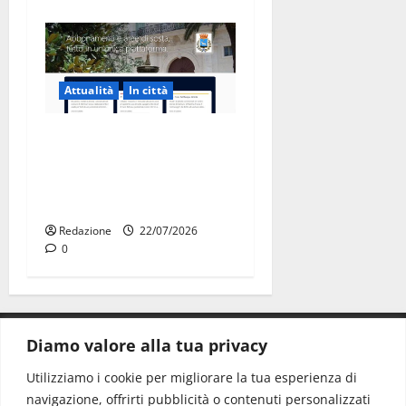
Attualità
In città
Parcheggi a Martina Franca,
cambia tutto: abbonamenti
online sul nuovo portale
Muvin
Redazione
22/07/2026
0
Diamo valore alla tua privacy
CONTATTI.
Utilizziamo i cookie per migliorare la tua esperienza di
navigazione, offrirti pubblicità o contenuti personalizzati
Redazione:
redazione@www.martinasera.it