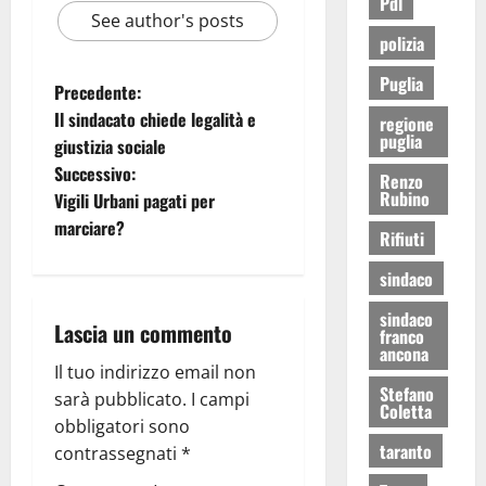
Pdl
See author's posts
polizia
Puglia
Precedente:
Il sindacato chiede legalità e
regione
puglia
giustizia sociale
Successivo:
Renzo
Rubino
Vigili Urbani pagati per
marciare?
Rifiuti
sindaco
sindaco
Lascia un commento
franco
ancona
Il tuo indirizzo email non
Stefano
sarà pubblicato.
I campi
Coletta
obbligatori sono
taranto
contrassegnati
*