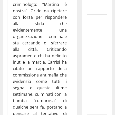
Fucilieri
criminologo: “Martina è
dell’Aria
nostra”. Grido da ripetere
con forza per rispondere
Martina
alla sfida che
Franca,
evidentemente una
Marraffa
organizzazione criminale
attacca
sta cercando di sferrare
Regione e
alla città. Criticando
Comune:
aspramente chi ha definito
“Nuovi
inutile la marcia, Carrisi ha
medici solo
citato un rapporto della
a
commissione antimafia che
novembre.
evidenzia come tutti i
Faremo
segnali di queste ultime
accesso agli
settimane, culminati con la
atti su Tari,
bomba “rumorosa” di
rifiuti e
qualche sera fa, portano a
bilancio”
pensare al tentativo di