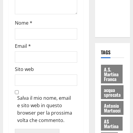
i Baschi Blu
ai 15 nuovi
Fucilieri
Nome
*
dell’Aria
Email
*
TAGS
Sito web
A.S.
Martina
Franca
acqua
sprecata
Salva il mio nome, email
e sito web in questo
Antonio
Martucci
browser per la prossima
volta che commento.
AS
Martina