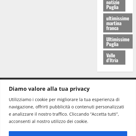
notizie
Puglia
ultimissime
martina
franca
Ultimissime
Puglia
Valle
d'Itria
Diamo valore alla tua privacy
CONTATTI.
Utilizziamo i cookie per migliorare la tua esperienza di
navigazione, offrirti pubblicità o contenuti personalizzati
Redazione:
redazione@www.martinasera.it
e analizzare il nostro traffico. Cliccando “Accetta tutti”,
Direttore:
direttore@www.martinasera.it
acconsenti al nostro utilizzo dei cookie.
Info & Commerciale:
info@www.martinasera.it