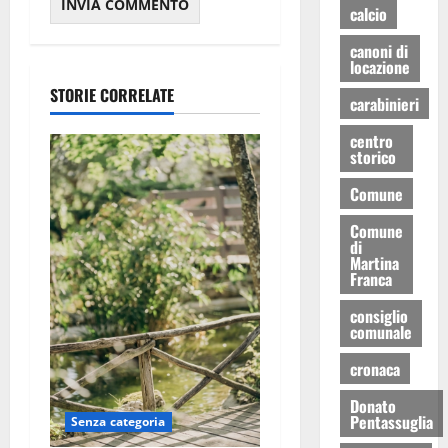
calcio
canoni di
locazione
STORIE CORRELATE
carabinieri
centro
storico
Comune
Comune
di
Martina
Franca
consiglio
comunale
cronaca
Donato
Pentassuglia
Senza categoria