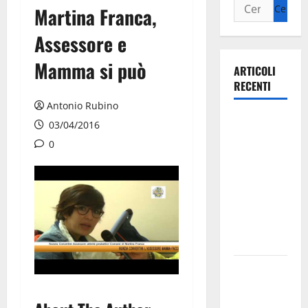
Martina Franca,
Assessore e
Mamma si può
ARTICOLI
RECENTI
Antonio Rubino
Ospedale di
03/04/2016
Martina
0
Franca,
Forza Italia
annuncia la
protesta:
sit-in lunedì
10 agosto
Il Comune
di Martina
Franca