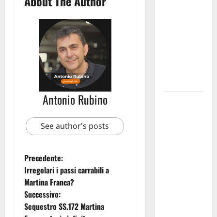
About The Author
pubblica il
bando
alloggi ERP
2026:
domande
dal 26
agosto
Antonio Rubino
La gara
ciclistica
dei Giochi
See author's posts
attraversa
Martina
Precedente:
Franca:
Irregolari i passi carrabili a
ecco le
Martina Franca?
strade
Successivo:
interessate
Sequestro SS.172 Martina
e gli orari