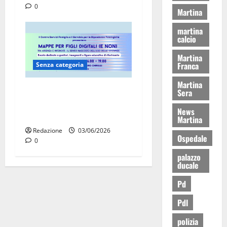
0
Martina
martina
calcio
Martina
Franca
Senza categoria
Martina
Adolescenti e dipendenze,
Sera
esperti a confronto a
News
Martina Franca
Martina
Redazione
03/06/2026
Ospedale
0
palazzo
ducale
Pd
Pdl
polizia