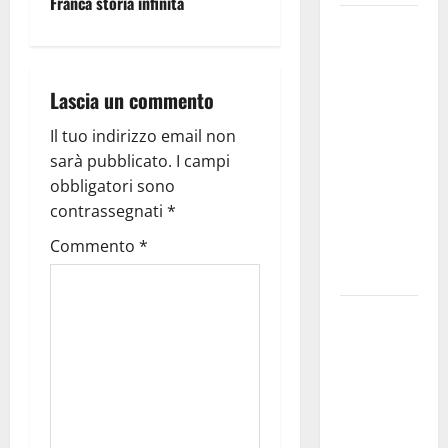
Franca storia infinita
Martina
Franca
investe
Lascia un commento
sulle
famiglie: in
Il tuo indirizzo email non
arrivo tre
sarà pubblicato.
I campi
seminari
obbligatori sono
dedicati ad
contrassegnati
*
adolescenti,
Commento
*
genitori ed
empatia
Aeronautica
Militare, al
16° Stormo
di Martina
Franca
consegnati