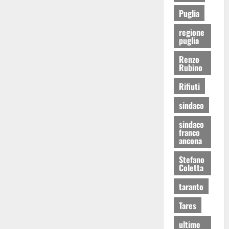
Puglia
regione
puglia
Renzo
Rubino
Rifiuti
sindaco
sindaco
franco
ancona
Stefano
Coletta
taranto
Tares
ultime