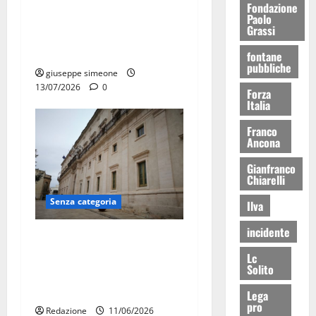
Fondazione
La bellezza dell’amore:
Paolo
Grassi
quando un “SI” illumina
tutto
fontane
pubbliche
giuseppe simeone
13/07/2026
0
Forza
Italia
Franco
Ancona
Gianfranco
Chiarelli
Senza categoria
Ilva
incidente
Martina Franca vieta il
lavoro al sole nelle ore più
Lc
Solito
calde: ordinanza fino al 31
agosto
Lega
pro
Redazione
11/06/2026