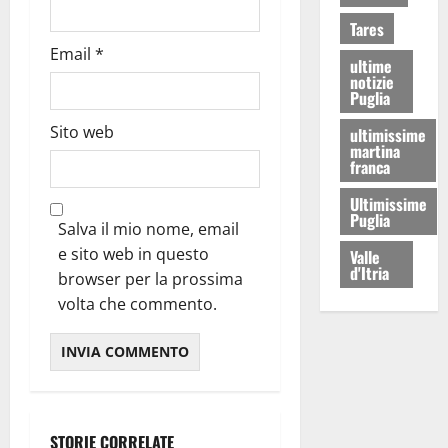
Tares
Email
*
ultime
notizie
Puglia
Sito web
ultimissime
martina
franca
Ultimissime
Puglia
Salva il mio nome, email
e sito web in questo
Valle
d'Itria
browser per la prossima
volta che commento.
STORIE CORRELATE