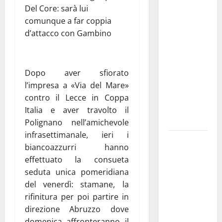
Del Core: sarà lui
Franca
comunque a far coppia
investe
d’attacco con Gambino
sulle
famiglie: in
arrivo tre
seminari
Dopo aver sfiorato
dedicati ad
l’impresa a «Via del Mare»
adolescenti,
contro il Lecce in Coppa
genitori ed
Italia e aver travolto il
empatia
Polignano nell’amichevole
infrasettimanale, ieri i
Aeronautica
biancoazzurri hanno
Militare, al
effettuato la consueta
16° Stormo
seduta unica pomeridiana
di Martina
del venerdì: stamane, la
Franca
rifinitura per poi partire in
consegnati
direzione Abruzzo dove
i Baschi Blu
domenica affronteranno il