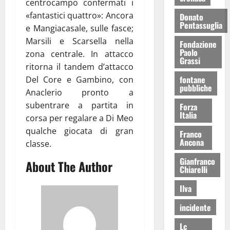
centrocampo confermati i
«fantastici quattro»: Ancora
Donato
Pentassuglia
e Mangiacasale, sulle fasce;
Marsili e Scarsella nella
Fondazione
Paolo
zona centrale. In attacco
Grassi
ritorna il tandem d’attacco
fontane
Del Core e Gambino, con
pubbliche
Anaclerio pronto a
subentrare a partita in
Forza
Italia
corsa per regalare a Di Meo
qualche giocata di gran
Franco
Ancona
classe.
Gianfranco
About The Author
Chiarelli
Ilva
incidente
Lc