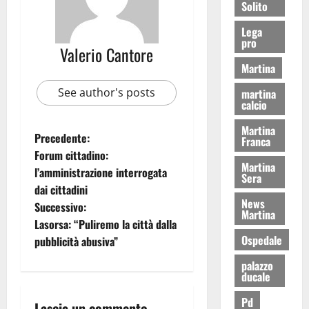
Solito
Lega
pro
Valerio Cantore
Martina
See author's posts
martina
calcio
Martina
Precedente:
Franca
Forum cittadino:
Martina
l’amministrazione interrogata
Sera
dai cittadini
News
Successivo:
Martina
Lasorsa: “Puliremo la città dalla
Ospedale
pubblicità abusiva”
palazzo
ducale
Pd
Lascia un commento