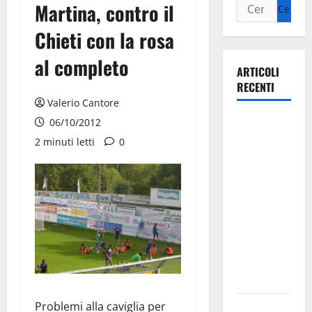
Martina, contro il
Chieti con la rosa
al completo
ARTICOLI
RECENTI
Valerio Cantore
La gara
06/10/2012
ciclistica
2 minuti letti
0
dei Giochi
attraversa
Martina
Franca:
ecco le
strade
interessate
e gli orari
Problemi alla caviglia per
Martina