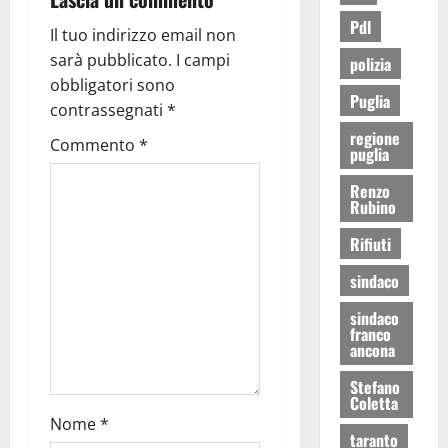
Pdl
Il tuo indirizzo email non
sarà pubblicato.
I campi
polizia
obbligatori sono
Puglia
contrassegnati
*
regione
Commento
*
puglia
Renzo
Rubino
Rifiuti
sindaco
sindaco
franco
ancona
Stefano
Coletta
Nome
*
taranto