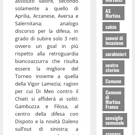
assoluto valore, secondo
solamente a quello di
AS
Martina
Aprilia, Arzanese, Aversa e
Salernitana; analogo
calcio
discorso per la difesa, in
canoni di
grado di subire solo 3 reti:
locazione
ovvero un goal in più
rispetto alla retroguardia
carabinieri
biancoazzurra che risulta
centro
essere la migliore del
storico
Torneo insieme a quella
Comune
della Vigor Lamezia; ragion
per cui Di Meo contro il
Comune
di
Chieti si affiderà ai soliti:
Martina
Gambuzza e Filosa, al
Franca
centro della difesa con
consiglio
Dispoto e la novità Daleno
comunale
sull’out di sinistra; a
cronaca