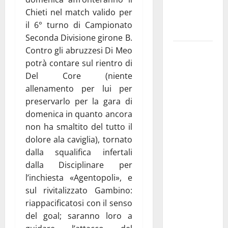
ai 15 nuovi
Chieti nel match valido per
Fucilieri
il 6° turno di Campionato
dell’Aria
Seconda Divisione girone B.
Contro gli abruzzesi Di Meo
Martina
potrà contare sul rientro di
Franca,
Del Core (niente
Marraffa
allenamento per lui per
attacca
preservarlo per la gara di
Regione e
domenica in quanto ancora
Comune:
non ha smaltito del tutto il
“Nuovi
dolore ala caviglia), tornato
medici solo
dalla squalifica infertali
a
dalla Disciplinare per
novembre.
l’inchiesta «Agentopoli», e
Faremo
sul rivitalizzato Gambino:
accesso agli
riappacificatosi con il senso
atti su Tari,
del goal; saranno loro a
rifiuti e