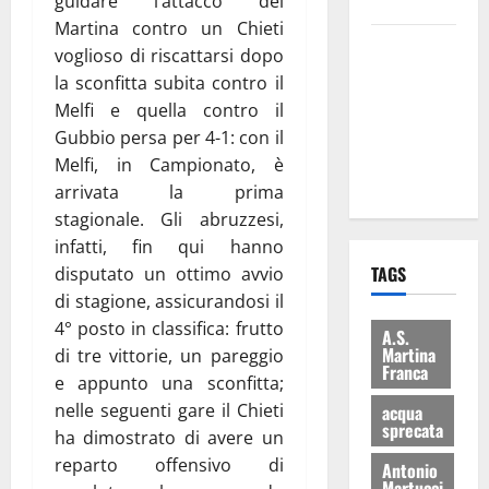
guidare l’attacco del
bilancio”
Martina contro un Chieti
Martina
voglioso di riscattarsi dopo
Franca: Il
la sconfitta subita contro il
sindaco non
Melfi e quella contro il
ha fatto le
Gubbio persa per 4-1: con il
scuse alla
Melfi, in Campionato, è
Lillo
arrivata la prima
stagionale. Gli abruzzesi,
infatti, fin qui hanno
TAGS
disputato un ottimo avvio
di stagione, assicurandosi il
4° posto in classifica: frutto
A.S.
Martina
di tre vittorie, un pareggio
Franca
e appunto una sconfitta;
nelle seguenti gare il Chieti
acqua
sprecata
ha dimostrato di avere un
reparto offensivo di
Antonio
Martucci