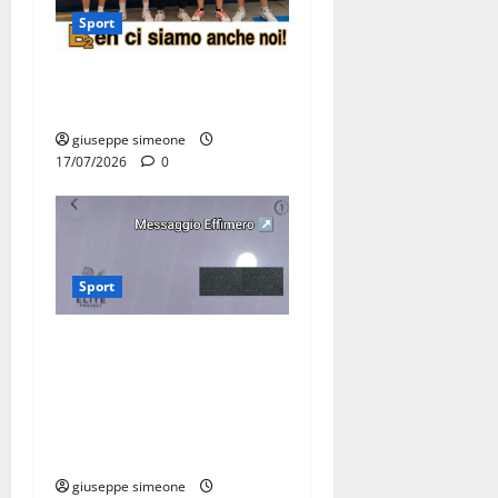
Sport
Olimpia Martina, doppio
salto nei vertici nazionali
giuseppe simeone
17/07/2026
0
Sport
Martina Franca, lettere
effimere ai giovani
calciatori: il caso che fa
riflettere famiglie e società
sportive
giuseppe simeone