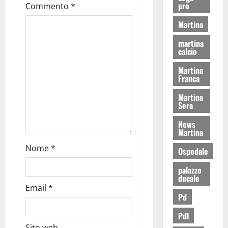
pro
Commento
*
Martina
martina
calcio
Martina
Franca
Martina
Sera
News
Martina
Nome
*
Ospedale
palazzo
ducale
Email
*
Pd
Pdl
Sito web