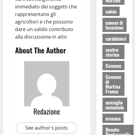
Martina
immediato dei soggetti che
calcio
rappresentano gli
agricoltori e che possono
canoni di
locazione
dare un valido contributo
alla discussione in atto
carabinieri
About The Author
centro
storico
Comune
Comune
di
Martina
Franca
consiglio
comunale
Redazione
cronaca
See author's posts
Donato
Pentassuglia