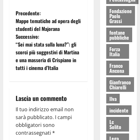
Fondazione
Precedente:
Paolo
Grassi
Mappe tematiche ad opera degli
studenti del Majorana
fontane
Successivo:
pubbliche
“Sei mai stata sulla luna?”: gli
Forza
scorci più suggestivi di Martina
Italia
e una masseria di Crispiano in
Franco
tutti i cinema d’Italia
Ancona
Gianfranco
Chiarelli
Lascia un commento
Ilva
Il tuo indirizzo email non
incidente
sarà pubblicato.
I campi
Lc
obbligatori sono
Solito
contrassegnati
*
Lega