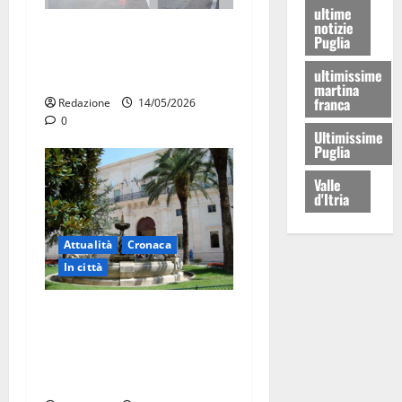
ultime
notizie
Auto in fiamme,
Puglia
intervengono i Vigili del
ultimissime
Fuoco
martina
franca
Redazione
14/05/2026
0
Ultimissime
Puglia
Valle
d'Itria
Attualità
Cronaca
In città
Martina Franca, presunte
tangenti sul verde pubblico:
la Procura chiede il carcere
per un funzionario