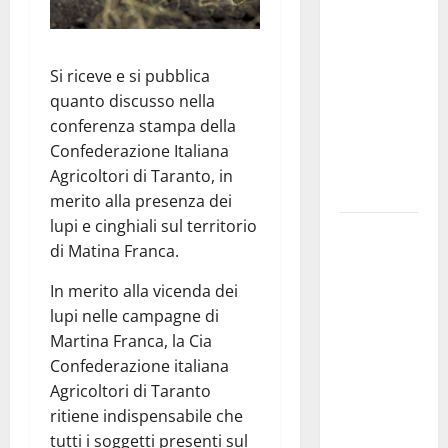
Franca
pubblica il
bando
Si riceve e si pubblica
alloggi ERP
quanto discusso nella
2026:
conferenza stampa della
domande
Confederazione Italiana
dal 26
Agricoltori di Taranto, in
agosto
merito alla presenza dei
lupi e cinghiali sul territorio
La gara
di Matina Franca.
ciclistica
dei Giochi
In merito alla vicenda dei
attraversa
lupi nelle campagne di
Martina
Martina Franca, la Cia
Franca:
Confederazione italiana
ecco le
Agricoltori di Taranto
strade
ritiene indispensabile che
interessate
tutti i soggetti presenti sul