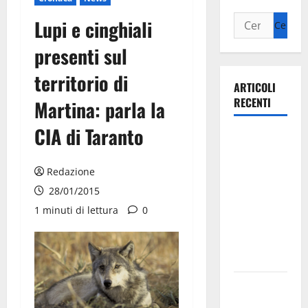
Lupi e cinghiali
presenti sul
territorio di
ARTICOLI
RECENTI
Martina: parla la
CIA di Taranto
Ospedale di
Martina
Franca,
Redazione
Forza Italia
28/01/2015
annuncia la
1 minuti di lettura
0
protesta:
sit-in lunedì
10 agosto
Il Comune
di Martina