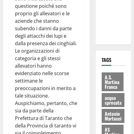
consegnati
questione poiché sono
i Baschi Blu
proprio gli allevatori e le
ai 15 nuovi
aziende che stanno
Fucilieri
subendo i danni da parte
dell’Aria
degli attacchi dei lupi e
dalla presenza dei cinghiali.
Le organizzazioni di
categoria e gli stessi
TAGS
allevatori hanno
evidenziato nelle scorse
A.S.
settimane le
Martina
Franca
preoccupazioni in merito a
tale situazione.
acqua
sprecata
Auspichiamo, pertanto, che
sia da parte della
Antonio
Martucci
Prefettura di Taranto che
della Provincia di taranto vi
AS
sia il coinvolgimento