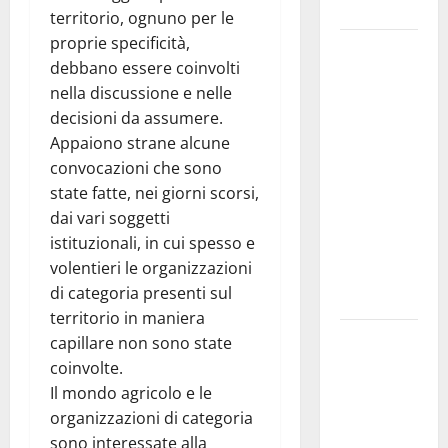
e gli orari
territorio, ognuno per le
proprie specificità,
Martina
debbano essere coinvolti
Franca
nella discussione e nelle
investe
decisioni da assumere.
sulle
Appaiono strane alcune
famiglie: in
convocazioni che sono
arrivo tre
state fatte, nei giorni scorsi,
seminari
dai vari soggetti
dedicati ad
istituzionali, in cui spesso e
adolescenti,
volentieri le organizzazioni
genitori ed
di categoria presenti sul
empatia
territorio in maniera
Aeronautica
capillare non sono state
Militare, al
coinvolte.
16° Stormo
Il mondo agricolo e le
di Martina
organizzazioni di categoria
Franca
sono interessate alla