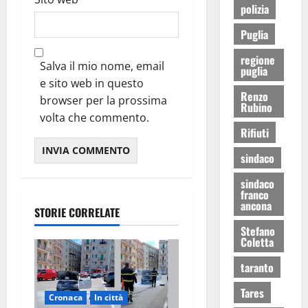
polizia
Puglia
regione
Salva il mio nome, email
puglia
e sito web in questo
Renzo
browser per la prossima
Rubino
volta che commento.
Rifiuti
sindaco
sindaco
franco
ancona
STORIE CORRELATE
Stefano
Coletta
taranto
Tares
Cronaca
In città