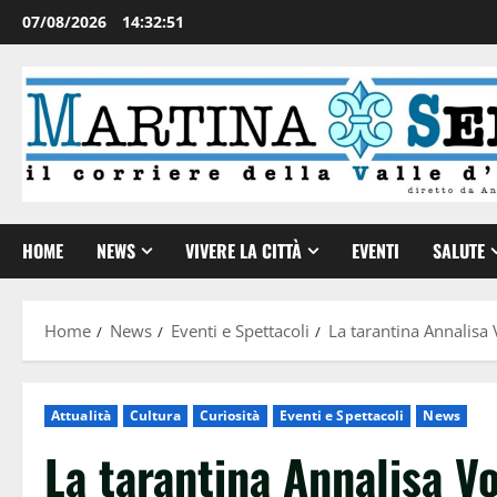
07/08/2026
14:32:52
HOME
NEWS
VIVERE LA CITTÀ
EVENTI
SALUTE
Home
News
Eventi e Spettacoli
La tarantina Annalisa
Attualità
Cultura
Curiosità
Eventi e Spettacoli
News
La tarantina Annalisa V