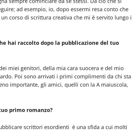
sogna sempre cominciare da se stessi. Da ciò che si
seguire; ad esempio, io, dopo essermi resa conto che
un corso di scrittura creativa che mi è servito lungo i
che hai raccolto dopo la pubblicazione del tuo
dei miei genitori, della mia cara suocera e del mio
ardo. Poi sono arrivati i primi complimenti da chi sta
eno importante, gli amici, quelli con la A maiuscola,
il tuo primo romanzo?
bblicare scrittori esordienti è una sfida a cui molti