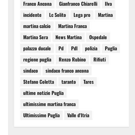
Franco Ancona
Gianfranco Chiarelli
Ilva
incidente
Lc Solito
Lega pro
Martina
martina calcio
Martina Franca
Martina Sera
News Martina
Ospedale
palazzo ducale
Pd
Pdl
polizia
Puglia
regione puglia
Renzo Rubino
Rifiuti
sindaco
sindaco franco ancona
Stefano Coletta
taranto
Tares
ultime notizie Puglia
ultimissime martina franca
Ultimissime Puglia
Valle d'Itria