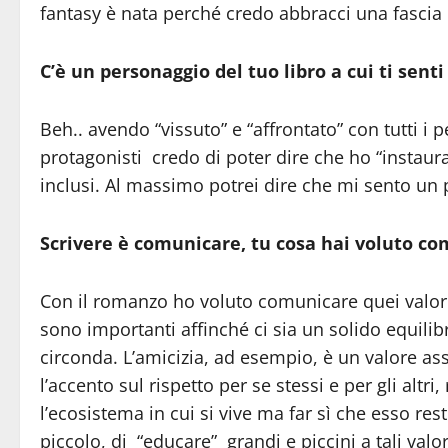
fantasy è nata perché credo abbracci una fascia
C’è un personaggio del tuo libro a cui ti sent
Beh.. avendo “vissuto” e “affrontato” con tutti i 
protagonisti credo di poter dire che ho “instau
inclusi. Al massimo potrei dire che mi sento un p
Scrivere è comunicare, tu cosa hai voluto com
Con il romanzo ho voluto comunicare quei valor
sono importanti affinché ci sia un solido equilibr
circonda. L’amicizia, ad esempio, è un valore as
l’accento sul rispetto per se stessi e per gli al
l’ecosistema in cui si vive ma far sì che esso res
piccolo, di “educare” grandi e piccini a tali val