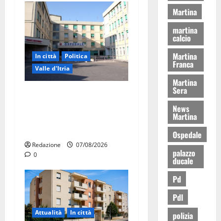
Martina
martina
calcio
Martina
In città
Politica
Franca
Valle d'Itria
Martina
Sera
Ospedale di Martina Franca,
Forza Italia annuncia la
News
Martina
protesta: sit-in lunedì 10
agosto
Ospedale
Redazione
07/08/2026
palazzo
0
ducale
Pd
Pdl
Attualità
In città
polizia