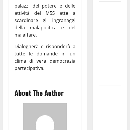
palazzi del potere e delle
Martina
attività del M5S atte a
Franca
scardinare gli ingranaggi
investe
della malapolitica e del
sulle
malaffare.
famiglie: in
arrivo tre
Dialogherà e risponderà a
seminari
tutte le domande in un
dedicati ad
clima di vera democrazia
adolescenti,
partecipativa.
genitori ed
empatia
About The Author
Aeronautica
Militare, al
16° Stormo
di Martina
Franca
consegnati