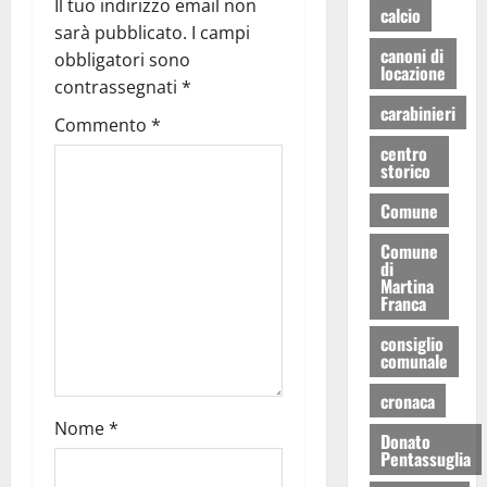
Il tuo indirizzo email non
calcio
sarà pubblicato.
I campi
canoni di
obbligatori sono
locazione
contrassegnati
*
carabinieri
Commento
*
centro
storico
Comune
Comune
di
Martina
Franca
consiglio
comunale
cronaca
Nome
*
Donato
Pentassuglia