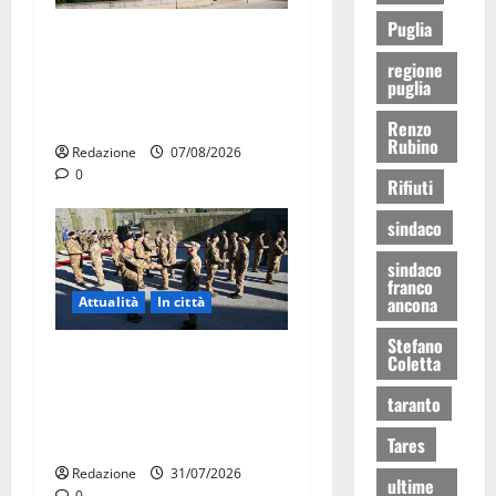
Puglia
Il Comune di Martina Franca
pubblica il bando alloggi
regione
puglia
ERP 2026: domande dal 26
agosto
Renzo
Rubino
Redazione
07/08/2026
0
Rifiuti
sindaco
sindaco
franco
ancona
Attualità
In città
Stefano
Aeronautica Militare, al 16°
Coletta
Stormo di Martina Franca
taranto
consegnati i Baschi Blu ai
15 nuovi Fucilieri dell’Aria
Tares
Redazione
31/07/2026
ultime
0