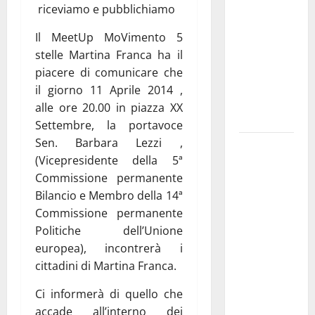
riceviamo e pubblichiamo
pubblica il
bando
Il MeetUp MoVimento 5
alloggi ERP
stelle Martina Franca ha il
2026:
piacere di comunicare che
domande
il giorno 11 Aprile 2014 ,
dal 26
alle ore 20.00 in piazza XX
agosto
Settembre, la portavoce
Sen. Barbara Lezzi ,
La gara
(Vicepresidente della 5ª
ciclistica
Commissione permanente
dei Giochi
Bilancio e Membro della 14ª
attraversa
Commissione permanente
Martina
Politiche dell’Unione
Franca:
europea), incontrerà i
ecco le
cittadini di Martina Franca.
strade
interessate
Ci informerà di quello che
e gli orari
accade all’interno dei