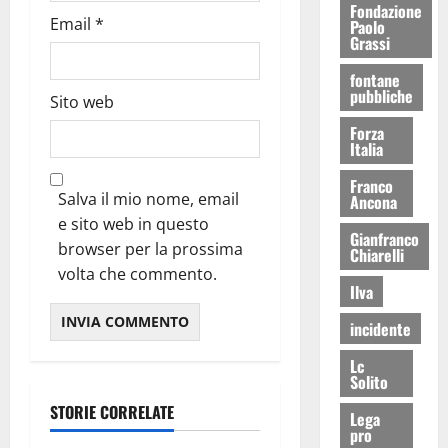
Fondazione
Email
*
Paolo
Grassi
fontane
pubbliche
Sito web
Forza
Italia
Franco
Salva il mio nome, email
Ancona
e sito web in questo
Gianfranco
browser per la prossima
Chiarelli
volta che commento.
Ilva
incidente
Lc
Solito
STORIE CORRELATE
Lega
pro