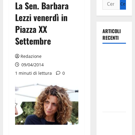
La Sen. Barbara
Lezzi venerdì in
Piazza XX
ARTICOLI
RECENTI
Settembre
Ospedale di
Redazione
Martina
09/04/2014
Franca,
1 minuti di lettura
0
Forza Italia
annuncia la
protesta:
sit-in lunedì
10 agosto
Il Comune
di Martina
Franca