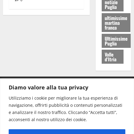
notizie
Puglia
ultimissime
martina
franca
Ultimissime
Puglia
Valle
d'Itria
Diamo valore alla tua privacy
CONTATTI.
Utilizziamo i cookie per migliorare la tua esperienza di
navigazione, offrirti pubblicità o contenuti personalizzati
Redazione:
redazione@www.martinasera.it
e analizzare il nostro traffico. Cliccando “Accetta tutti”,
Direttore:
direttore@www.martinasera.it
acconsenti al nostro utilizzo dei cookie.
Info & Commerciale:
info@www.martinasera.it