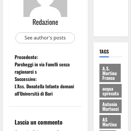
i Baschi Blu
ai 15 nuovi
Fucilieri
Redazione
dell’Aria
See author's posts
TAGS
Precedente:
Parcheggi in via Fanelli senza
A.S.
ragionarci s
Martina
Franca
Successivo:
L’Ass. Donatella Infante domani
acqua
sprecata
all’Università di Bari
Antonio
Martucci
AS
Lascia un commento
Martina