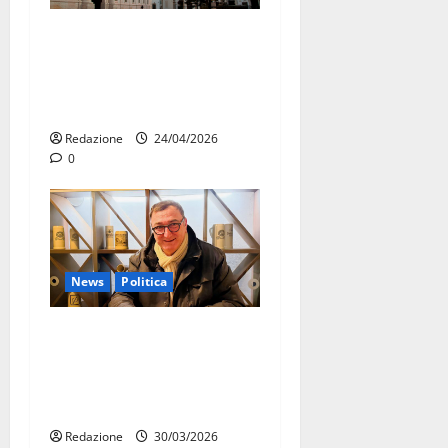
Ultimora – Rottamazione
tributi Martina Franca,
emergono nuovi elementi:
cittadini a rischio scadenza
Redazione
24/04/2026
0
News
Politica
Daniele Convertino aderisce
all’UDC di Massafra:
impegno civico e rilancio
del centro storico
Redazione
30/03/2026