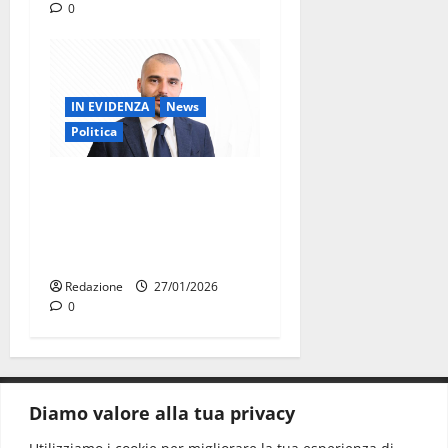
0
IN EVIDENZA
News
Politica
Chiarelli (UDC): il maltempo
smaschera le responsabilità
dell’amministrazione
Palmisano
Redazione
27/01/2026
0
Diamo valore alla tua privacy
CONTATTI.