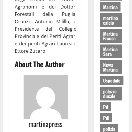
Agronomi e dei Dottori
Martina
Forestali della Puglia,
martina
Oronzo Antonio Milillo, il
calcio
Presidente del Collegio
Martina
Provinciale dei Periti Agrari
Franca
e dei periti Agrari Laureati,
Martina
Ettore Zucaro.
Sera
About The Author
News
Martina
Ospedale
palazzo
ducale
Pd
Pdl
martinapress
polizia