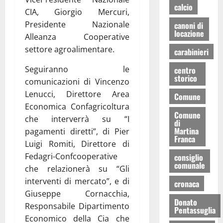
calcio
CIA, Giorgio Mercuri,
Presidente Nazionale
canoni di
locazione
Alleanza Cooperative
settore agroalimentare.
carabinieri
Seguiranno le
centro
storico
comunicazioni di Vincenzo
Lenucci, Direttore Area
Comune
Economica Confagricoltura
Comune
che interverrà su “I
di
Martina
pagamenti diretti”, di Pier
Franca
Luigi Romiti, Direttore di
Fedagri-Confcooperative
consiglio
comunale
che relazionerà su “Gli
interventi di mercato”, e di
cronaca
Giuseppe Cornacchia,
Donato
Responsabile Dipartimento
Pentassuglia
Economico della Cia che