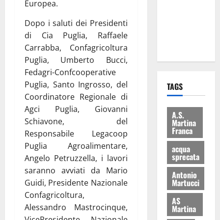
Europea.
i Baschi Blu
ai 15 nuovi
Dopo i saluti dei Presidenti
Fucilieri
di Cia Puglia, Raffaele
dell’Aria
Carrabba, Confagricoltura
Puglia, Umberto Bucci,
Fedagri-Confcooperative
Puglia, Santo Ingrosso, del
TAGS
Coordinatore Regionale di
Agci Puglia, Giovanni
A.S.
Schiavone, del
Martina
Franca
Responsabile Legacoop
Puglia Agroalimentare,
acqua
sprecata
Angelo Petruzzella, i lavori
saranno avviati da Mario
Antonio
Martucci
Guidi, Presidente Nazionale
Confagricoltura,
AS
Alessandro Mastrocinque,
Martina
VicePresidente Nazionale