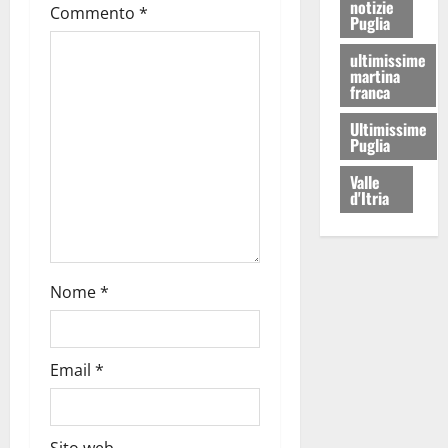
notizie
Commento
*
Puglia
ultimissime
martina
franca
Ultimissime
Puglia
Valle
d'Itria
Nome
*
Email
*
Sito web