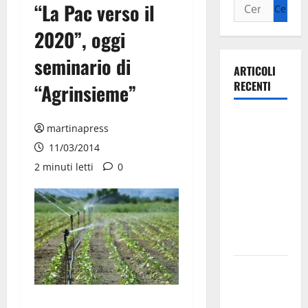
“La Pac verso il
2020”, oggi
seminario di
ARTICOLI
RECENTI
“Agrinsieme”
Ospedale di
martinapress
Martina
11/03/2014
Franca,
2 minuti letti
0
Forza Italia
annuncia la
protesta:
sit-in lunedì
10 agosto
Il Comune
di Martina
Franca