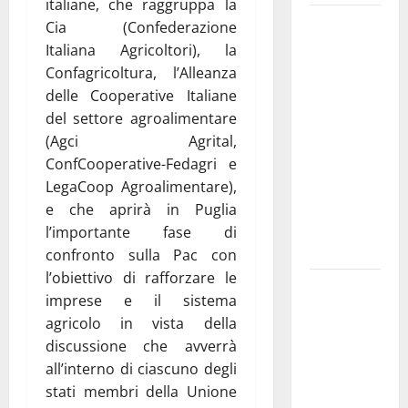
italiane, che raggruppa la
Martina
Cia (Confederazione
Franca
Italiana Agricoltori), la
investe
Confagricoltura, l’Alleanza
sulle
delle Cooperative Italiane
famiglie: in
del settore agroalimentare
arrivo tre
(Agci Agrital,
seminari
ConfCooperative-Fedagri e
dedicati ad
LegaCoop Agroalimentare),
adolescenti,
e che aprirà in Puglia
genitori ed
l’importante fase di
empatia
confronto sulla Pac con
l’obiettivo di rafforzare le
Aeronautica
imprese e il sistema
Militare, al
agricolo in vista della
16° Stormo
discussione che avverrà
di Martina
all’interno di ciascuno degli
Franca
stati membri della Unione
consegnati