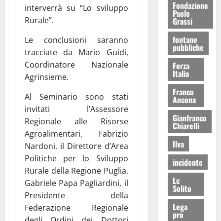
Fondazione
interverrà su “Lo sviluppo
Paolo
Rurale”.
Grassi
fontane
Le conclusioni saranno
pubbliche
tracciate da Mario Guidi,
Coordinatore Nazionale
Forza
Italia
Agrinsieme.
Franco
Al Seminario sono stati
Ancona
invitati l’Assessore
Gianfranco
Regionale alle Risorse
Chiarelli
Agroalimentari, Fabrizio
Ilva
Nardoni, il Direttore d’Area
Politiche per lo Sviluppo
incidente
Rurale della Regione Puglia,
Lc
Gabriele Papa Pagliardini, il
Solito
Presidente della
Lega
Federazione Regionale
pro
degli Ordini dei Dottori