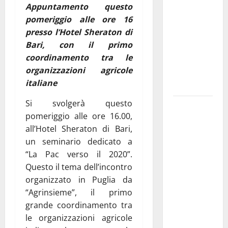
Appuntamento questo
pubblica il
pomeriggio alle ore 16
bando
presso l’Hotel Sheraton di
alloggi ERP
Bari, con il primo
2026:
coordinamento tra le
domande
organizzazioni agricole
dal 26
italiane
agosto
Si svolgerà questo
La gara
pomeriggio alle ore 16.00,
ciclistica
all’Hotel Sheraton di Bari,
dei Giochi
un seminario dedicato a
attraversa
“La Pac verso il 2020”.
Martina
Questo il tema dell’incontro
Franca:
organizzato in Puglia da
ecco le
“Agrinsieme”, il primo
strade
grande coordinamento tra
interessate
le organizzazioni agricole
e gli orari