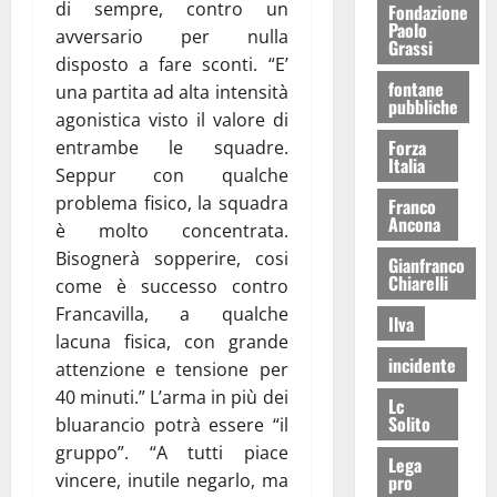
di sempre, contro un
Fondazione
Paolo
avversario per nulla
Grassi
disposto a fare sconti. “E’
fontane
una partita ad alta intensità
pubbliche
agonistica visto il valore di
Forza
entrambe le squadre.
Italia
Seppur con qualche
problema fisico, la squadra
Franco
Ancona
è molto concentrata.
Bisognerà sopperire, cosi
Gianfranco
Chiarelli
come è successo contro
Francavilla, a qualche
Ilva
lacuna fisica, con grande
incidente
attenzione e tensione per
40 minuti.” L’arma in più dei
Lc
Solito
bluarancio potrà essere “il
gruppo”. “A tutti piace
Lega
vincere, inutile negarlo, ma
pro