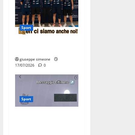
Sport
Olimpia Martina, doppio
salto nei vertici nazionali
giuseppe simeone
17/07/2026
0
Sport
Martina Franca, lettere
effimere ai giovani
calciatori: il caso che fa