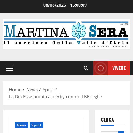
08/08/2026
15:00:09
VIVERE
Home
News
Sport
La DueEsse pronta al derby contro il Bisceglie
CERCA
News
Sport