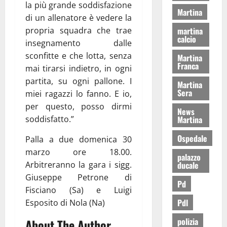
la più grande soddisfazione
Martina
di un allenatore è vedere la
martina
propria squadra che trae
calcio
insegnamento dalle
sconfitte e che lotta, senza
Martina
Franca
mai tirarsi indietro, in ogni
partita, su ogni pallone. I
Martina
Sera
miei ragazzi lo fanno. E io,
per questo, posso dirmi
News
Martina
soddisfatto.”
Ospedale
Palla a due domenica 30
marzo ore 18.00.
palazzo
ducale
Arbitreranno la gara i sigg.
Giuseppe Petrone di
Pd
Fisciano (Sa) e Luigi
Pdl
Esposito di Nola (Na)
polizia
About The Author