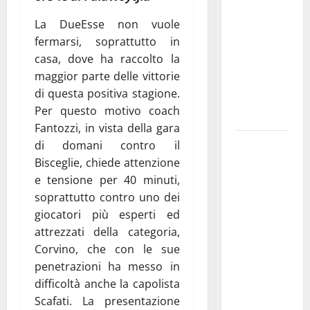
pubblica il
La DueEsse non vuole
bando
fermarsi, soprattutto in
alloggi ERP
casa, dove ha raccolto la
2026:
maggior parte delle vittorie
domande
di questa positiva stagione.
dal 26
Per questo motivo coach
agosto
Fantozzi, in vista della gara
La gara
di domani contro il
ciclistica
Bisceglie, chiede attenzione
dei Giochi
e tensione per 40 minuti,
attraversa
soprattutto contro uno dei
Martina
giocatori più esperti ed
Franca:
attrezzati della categoria,
ecco le
Corvino, che con le sue
strade
penetrazioni ha messo in
interessate
difficoltà anche la capolista
e gli orari
Scafati. La presentazione