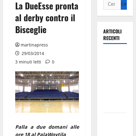
La DueEsse pronta
al derby contro il
Bisceglie
ARTICOLI
RECENTI
martinapress
Ospedale di
29/03/2014
Martina
3 minuti letti
0
Franca,
Forza Italia
annuncia la
protesta:
sit-in lunedì
10 agosto
Il Comune
di Martina
Palla a due domani alle
Franca
ore 18 al PalaWoytjla