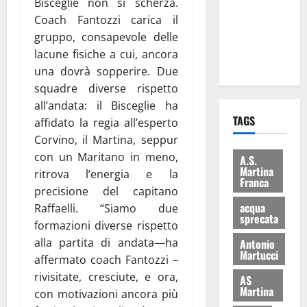
Bisceglie non si scherza.
i Baschi Blu
Coach Fantozzi carica il
ai 15 nuovi
gruppo, consapevole delle
Fucilieri
lacune fisiche a cui, ancora
dell’Aria
una dovrà sopperire. Due
squadre diverse rispetto
all’andata: il Bisceglie ha
TAGS
affidato la regia all’esperto
Corvino, il Martina, seppur
con un Maritano in meno,
A.S.
Martina
ritrova l’energia e la
Franca
precisione del capitano
acqua
Raffaelli. “Siamo due
sprecata
formazioni diverse rispetto
alla partita di andata—ha
Antonio
Martucci
affermato coach Fantozzi –
rivisitate, cresciute, e ora,
AS
Martina
con motivazioni ancora più