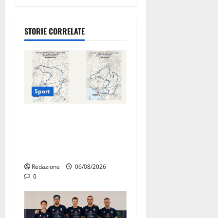
STORIE CORRELATE
Sport
La gara ciclistica dei Giochi
attraversa Martina Franca:
ecco le strade interessate e
gli orari
Redazione
06/08/2026
0