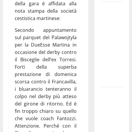
della gara è affidata alla
Martina
nota stampa della società
Franca
cestistica martinese:
investe
sulle
Secondo appuntamento
famiglie: in
sul parquet del Palawojtyla
arrivo tre
per la DueEsse Martina in
seminari
occasione del derby contro
dedicati ad
il Bisceglie dell’ex Torresi.
adolescenti,
Forti della superba
genitori ed
prestazione di domenica
empatia
scorsa contro il Francavilla,
i bluarancio tenteranno il
Aeronautica
colpo nel derby più atteso
Militare, al
del girone di ritorno. Ed è
16° Stormo
fin troppo chiaro su quello
di Martina
che vuole coach Fantozzi.
Franca
Attenzione. Perché con il
consegnati