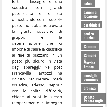
forti. Il Bisceglie è una
calcio
squadra con grandi
canoni di
potenzialità e lo sta
locazione
dimostrando con il suo 4^
carabinieri
posto, noi abbiamo trovato
la giusta coesione di
centro
storico
gruppo e la
determinazione che ci
Comune
impone di salire la classifica
Comune
al fine di piazzarci in un
di
posto più sicuro, in vista
Martina
Franca
degli spareggi.” Nel post
Francavilla Fantozzi ha
consiglio
comunale
dovuto recuperare metà
squadra, adesso, seppur
cronaca
con le solite difficoltà,
Donato
chiede ai suoi lo stesso
Pentassuglia
temperamento e impegno