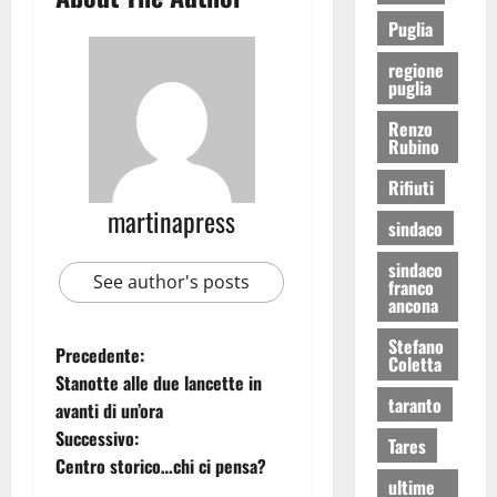
Puglia
regione
puglia
Renzo
Rubino
Rifiuti
martinapress
sindaco
sindaco
See author's posts
franco
ancona
Stefano
Precedente:
Coletta
Stanotte alle due lancette in
taranto
avanti di un’ora
Successivo:
Tares
Centro storico…chi ci pensa?
ultime