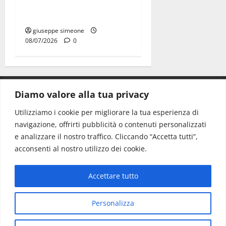
riflettere famiglie e società
sportive
giuseppe simeone
08/07/2026
0
Diamo valore alla tua privacy
CONTATTI.
Utilizziamo i cookie per migliorare la tua esperienza di
navigazione, offrirti pubblicità o contenuti personalizzati
Redazione:
redazione@www.martinasera.it
e analizzare il nostro traffico. Cliccando “Accetta tutti”,
Direttore:
direttore@www.martinasera.it
acconsenti al nostro utilizzo dei cookie.
Info & Commerciale:
info@www.martinasera.it
Accettare tutto
Home
News
Vivere la città
EVENTI
Salute
Il Blog del Direttore
Contatti
Personalizza
Copyright © All rights reserved.
|
MoreNews
di AF