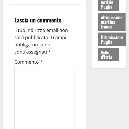
notizie
Puglia
ultimissime
Lascia un commento
martina
franca
Il tuo indirizzo email non
Ultimissime
sarà pubblicato.
I campi
Puglia
obbligatori sono
contrassegnati
*
Valle
d'Itria
Commento
*