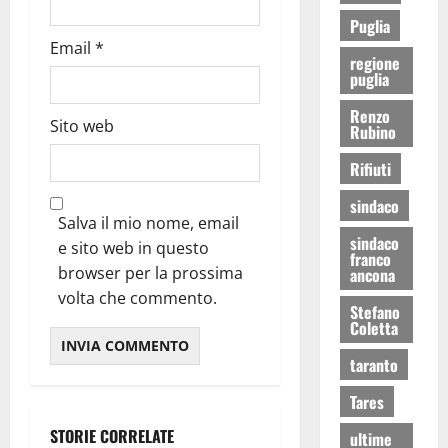
Puglia
Email
*
regione
puglia
Renzo
Sito web
Rubino
Rifiuti
sindaco
Salva il mio nome, email
sindaco
e sito web in questo
franco
browser per la prossima
ancona
volta che commento.
Stefano
Coletta
taranto
Tares
STORIE CORRELATE
ultime