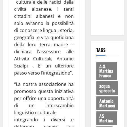
culturale delle radici della
i Baschi Blu
civiltà albanese. I tanti
ai 15 nuovi
cittadini albanesi e non
Fucilieri
solo avranno la possibilità
dell’Aria
di conoscere lingua , storia,
geografia e vita quotidiana
della loro terra madre –
TAGS
dichiara l’assessore alle
Attività Culturali, Antonio
Scialpi -. E’ un ulteriore
A.S.
Martina
passo verso l’integrazione”.
Franca
“La nostra associazione ha
acqua
sprecata
promosso questa iniziativa
per offrire una opportunità
Antonio
Martucci
di un interscambio
linguistico-culturale
AS
integrando i diversi e
Martina
differenti saperi tra