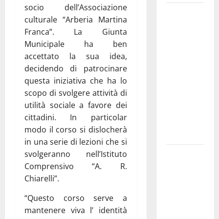
socio dell’Associazione
Martina
culturale “Arberia Martina
Franca
Franca”. La Giunta
investe
Municipale ha ben
sulle
accettato la sua idea,
famiglie: in
decidendo di patrocinare
arrivo tre
questa iniziativa che ha lo
seminari
scopo di svolgere attività di
dedicati ad
utilità sociale a favore dei
adolescenti,
cittadini. In particolar
genitori ed
modo il corso si dislocherà
empatia
in una serie di lezioni che si
Aeronautica
svolgeranno nell’Istituto
Militare, al
Comprensivo “A. R.
16° Stormo
Chiarelli”.
di Martina
“Questo corso serve a
Franca
mantenere viva l’ identità
consegnati