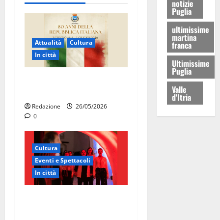
notizie
Puglia
ultimissime
martina
Attualità
Cultura
franca
In città
Ultimissime
Puglia
Martina Franca celebra gli
Valle
80 anni della Repubblica
d'Itria
Redazione
26/05/2026
0
Cultura
Eventi e Spettacoli
In città
Martina Franca, la Carmen
diventa opera di comunità