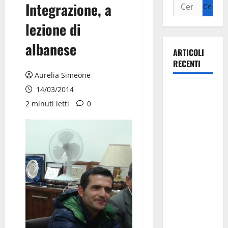
Integrazione, a
lezione di
albanese
ARTICOLI
RECENTI
Aurelia Simeone
Ospedale di
14/03/2014
Martina
2 minuti letti
0
Franca,
Forza Italia
annuncia la
protesta:
sit-in lunedì
10 agosto
Il Comune
di Martina
Franca