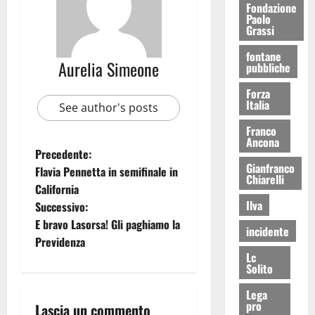
Fondazione
Paolo
Grassi
fontane
Aurelia Simeone
pubbliche
Forza
Italia
See author's posts
Franco
Ancona
Precedente:
Gianfranco
Flavia Pennetta in semifinale in
Chiarelli
California
Ilva
Successivo:
E bravo Lasorsa! Gli paghiamo la
incidente
Previdenza
Lc
Solito
Lega
pro
Lascia un commento