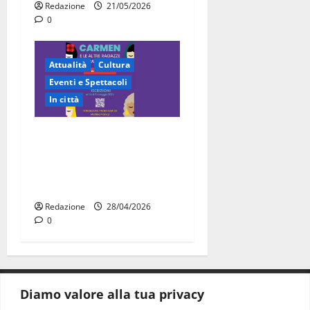
Redazione
21/05/2026
0
Attualità
Cultura
Eventi e Spettacoli
In città
“Carmen e le altre ragazze
straordinarie”: l’opera di
comunità arriva a Martina
Franca
Redazione
28/04/2026
0
Diamo valore alla tua privacy
CONTATTI.