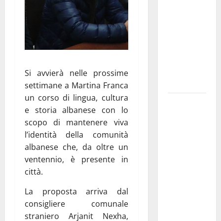
pubblica il
bando
alloggi ERP
2026:
domande
dal 26
Si avvierà nelle prossime
agosto
settimane a Martina Franca
un corso di lingua, cultura
La gara
e storia albanese con lo
ciclistica
scopo di mantenere viva
dei Giochi
l’identità della comunità
attraversa
albanese che, da oltre un
Martina
ventennio, è presente in
Franca:
città.
ecco le
strade
La proposta arriva dal
interessate
consigliere comunale
e gli orari
straniero Arjanit Nexha,