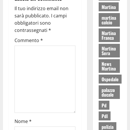
Martina
Il tuo indirizzo email non
sarà pubblicato.
I campi
martina
calcio
obbligatori sono
contrassegnati
*
Martina
Franca
Commento
*
Martina
Sera
News
Martina
Ospedale
palazzo
ducale
Pd
Pdl
Nome
*
polizia