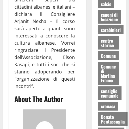
calcio
cittadini albanesi e italiani –
dichiara il Consigliere
canoni di
locazione
Arjanit Nexha – Il corso
sarà aperto a quanti sono
carabinieri
interessati a conoscere la
centro
cultura albanese. Vorrei
storico
ringraziare il Presidente
Comune
dell’Associazione, Elson
Kasapi, e tutti i soci che si
Comune
di
stanno adoperando per
Martina
l’organizzazione di questi
Franca
incontri”.
consiglio
comunale
About The Author
cronaca
Donato
Pentassuglia