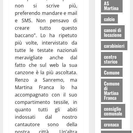
AS
non si scrive più,
Martina
preferendo mandare e mail
calcio
e SMS. Non pensavo di
creare tutto questo
canoni di
locazione
baccano”. Lo ha ripetuto
più volte, intervistato da
carabinieri
tutte le testate nazionali
centro
meravigliate anche dal
storico
fatto che sul web la sua
Comune
canzone è la più ascoltata.
Renzo a Sanremo, ma
Comune
Martina Franca lo ha
di
Martina
accompagnato con il suo
Franca
compartimento tessile, in
consiglio
quanto tutti gli abiti
comunale
indossati dal nostro
cronaca
cantautore sono della
nostra città. Un’altra