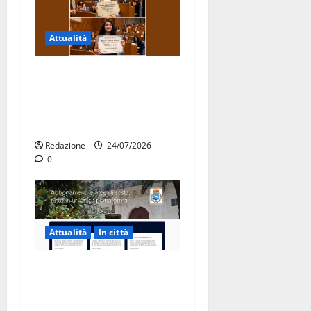
Attualità
Due giovani di Martina
Franca tra le eccellenze
universitarie italiane:
premiate a Montecitorio
Redazione
24/07/2026
0
Attualità
In città
Parcheggi a Martina Franca,
cambia tutto: abbonamenti
online sul nuovo portale