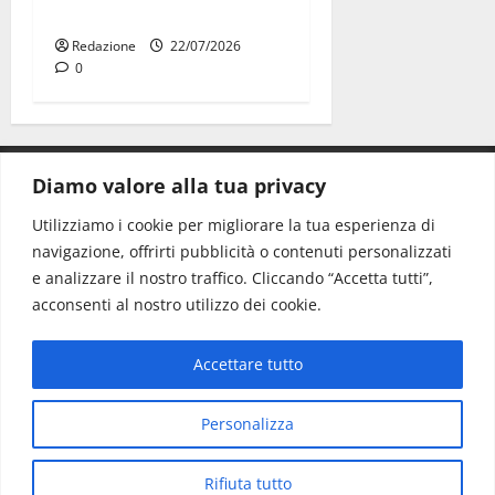
Muvin
Redazione
22/07/2026
0
Diamo valore alla tua privacy
CONTATTI.
Utilizziamo i cookie per migliorare la tua esperienza di
navigazione, offrirti pubblicità o contenuti personalizzati
Redazione:
redazione@www.martinasera.it
e analizzare il nostro traffico. Cliccando “Accetta tutti”,
Direttore:
direttore@www.martinasera.it
acconsenti al nostro utilizzo dei cookie.
Info & Commerciale:
info@www.martinasera.it
Accettare tutto
Home
News
Vivere la città
EVENTI
Salute
Il Blog del Direttore
Contatti
Personalizza
Copyright © All rights reserved.
|
MoreNews
di AF
Rifiuta tutto