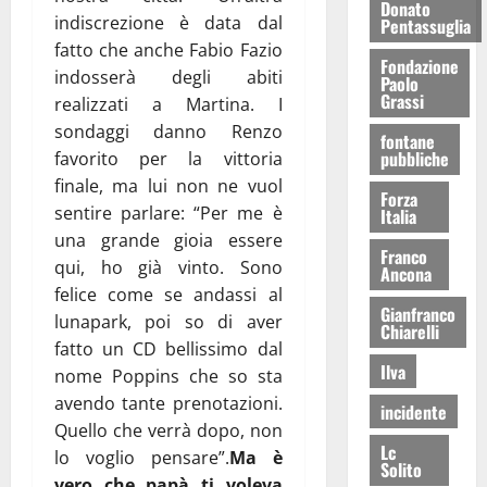
Donato
indiscrezione è data dal
Pentassuglia
fatto che anche Fabio Fazio
Fondazione
indosserà degli abiti
Paolo
Grassi
realizzati a Martina. I
sondaggi danno Renzo
fontane
pubbliche
favorito per la vittoria
finale, ma lui non ne vuol
Forza
sentire parlare: “Per me è
Italia
una grande gioia essere
Franco
qui, ho già vinto. Sono
Ancona
felice come se andassi al
Gianfranco
lunapark, poi so di aver
Chiarelli
fatto un CD bellissimo dal
Ilva
nome Poppins che so sta
avendo tante prenotazioni.
incidente
Quello che verrà dopo, non
Lc
lo voglio pensare”.
Ma è
Solito
vero che papà ti voleva