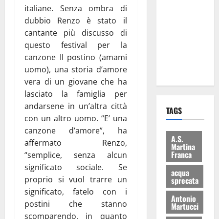
le
italiane. Senza ombra di
eccellenze
dubbio Renzo è stato il
universitarie
cantante più discusso di
italiane:
questo festival per la
premiate a
canzone Il postino (amami
Montecitorio
uomo), una storia d’amore
vera di un giovane che ha
lasciato la famiglia per
andarsene in un’altra città
TAGS
con un altro uomo. “E’ una
canzone d’amore”, ha
A.S.
affermato Renzo,
Martina
Franca
“semplice, senza alcun
significato sociale. Se
acqua
proprio si vuol trarre un
sprecata
significato, fatelo con i
Antonio
postini che stanno
Martucci
scomparendo, in quanto