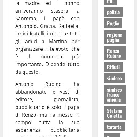
Pdl
la madre ed il nonno
arriveranno stasera a
polizia
Sanremo, il papà con
Puglia
Antonpio, Grazia, Raffaella,
i miei fratelli, i nipoti e tutti
regione
puglia
gli amici a Martina per
organizzare il televoto che
Renzo
Rubino
è il momento più
importante. Dipende tutto
Rifiuti
da questo.
sindaco
Antonio Rubino ha
sindaco
abbandonato le vesti di
franco
ancona
editore, giornalista,
pubblicitario è solo il papà
Stefano
di Renzo, ma ha messo in
Coletta
campo tutta la sua
taranto
esperienza pubblicitaria