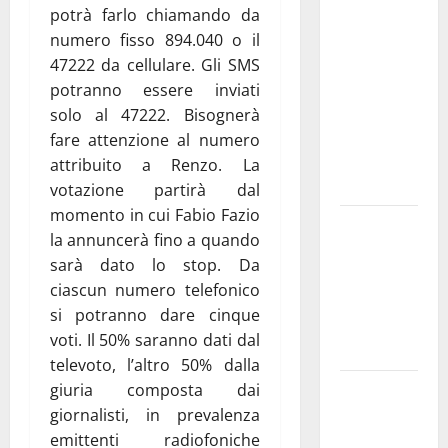
medici solo
potrà farlo chiamando da
a
numero fisso 894.040 o il
novembre.
47222 da cellulare. Gli SMS
Faremo
potranno essere inviati
accesso agli
solo al 47222. Bisognerà
atti su Tari,
fare attenzione al numero
rifiuti e
attribuito a Renzo. La
bilancio”
votazione partirà dal
momento in cui Fabio Fazio
Martina
la annuncerà fino a quando
Franca: Il
sarà dato lo stop. Da
sindaco non
ciascun numero telefonico
ha fatto le
si potranno dare cinque
scuse alla
voti. Il 50% saranno dati dal
Lillo
televoto, l’altro 50% dalla
Due giovani
giuria composta dai
di Martina
giornalisti, in prevalenza
Franca tra
emittenti radiofoniche