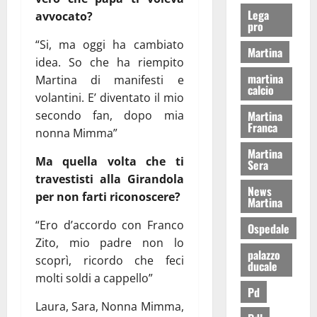
Lega
avvocato?
pro
“Si, ma oggi ha cambiato
Martina
idea. So che ha riempito
martina
Martina di manifesti e
calcio
volantini. E’ diventato il mio
secondo fan, dopo mia
Martina
Franca
nonna Mimma”
Martina
Ma quella volta che ti
Sera
travestisti alla Girandola
News
per non farti riconoscere?
Martina
“Ero d’accordo con Franco
Ospedale
Zito, mio padre non lo
palazzo
scoprì, ricordo che feci
ducale
molti soldi a cappello”
Pd
Laura, Sara, Nonna Mimma,