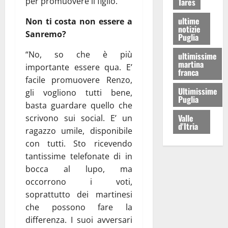
per promuovere il figlio.
Tares
ultime
Non ti costa non essere a
notizie
Sanremo?
Puglia
“No, so che è più
ultimissime
martina
importante essere qua. E’
franca
facile promuovere Renzo,
Ultimissime
gli vogliono tutti bene,
Puglia
basta guardare quello che
Valle
scrivono sui social. E’ un
d'Itria
ragazzo umile, disponibile
con tutti. Sto ricevendo
tantissime telefonate di in
bocca al lupo, ma
occorrono i voti,
soprattutto dei martinesi
che possono fare la
differenza. I suoi avversari