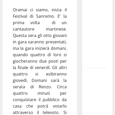
Aeronautica
Oramai ci siamo, inizia il
Militare, al
Festival di Sanremo. E’ la
16° Stormo
prima volta di un
di Martina
cantautore martinese.
Franca
Questa sera gli otto giovani
consegnati
in gara saranno presentati,
i Baschi Blu
ma la gara inizierà domani,
ai 15 nuovi
quando quattro di loro si
Fucilieri
giocheranno due posti per
dell’Aria
la finale di venerdì. Gli altri
Martina
quattro si esibiranno
Franca,
giovedì. Domani sarà la
Marraffa
serata di Renzo. Circa
attacca
quattro minuti per
Regione e
conquistare il pubblico da
Comune:
casa che potrà votarlo
“Nuovi
attraverso il televoto. Si