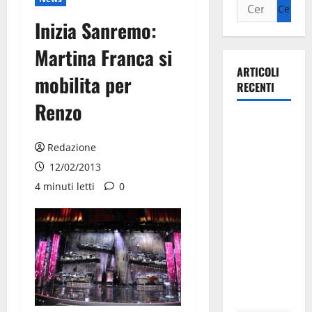
Inizia Sanremo:
Martina Franca si
ARTICOLI
mobilita per
RECENTI
Renzo
Martina
Franca
Redazione
investe
12/02/2013
sulle
4 minuti letti
0
famiglie: in
arrivo tre
seminari
dedicati ad
adolescenti,
genitori ed
empatia