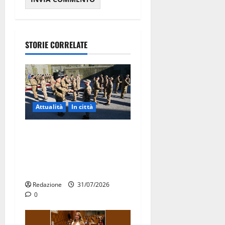
STORIE CORRELATE
Attualità
In città
Aeronautica Militare, al 16°
Stormo di Martina Franca
consegnati i Baschi Blu ai
15 nuovi Fucilieri dell’Aria
Redazione
31/07/2026
0