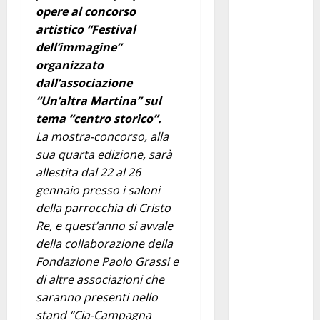
opere al concorso
investe
artistico “Festival
sulle
dell’immagine”
famiglie: in
organizzato
arrivo tre
dall’associazione
seminari
“Un’altra Martina” sul
dedicati ad
tema “centro storico”.
adolescenti,
La mostra-concorso, alla
genitori ed
sua quarta edizione, sarà
empatia
allestita dal 22 al 26
Aeronautica
gennaio presso i saloni
Militare, al
della parrocchia di Cristo
16° Stormo
Re, e quest’anno si avvale
di Martina
della collaborazione della
Franca
Fondazione Paolo Grassi e
consegnati
di altre associazioni che
i Baschi Blu
saranno presenti nello
ai 15 nuovi
stand “Cia-Campagna