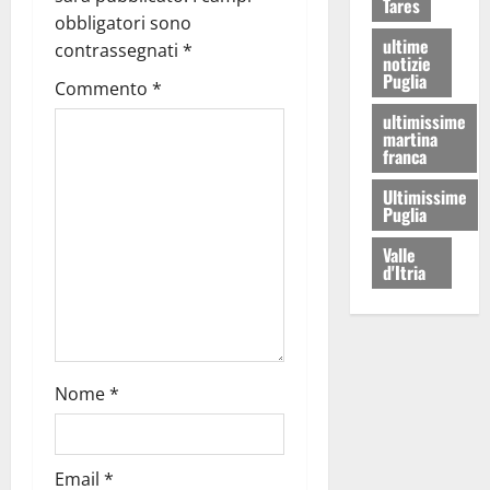
Tares
obbligatori sono
ultime
contrassegnati
*
notizie
Puglia
Commento
*
ultimissime
martina
franca
Ultimissime
Puglia
Valle
d'Itria
Nome
*
Email
*