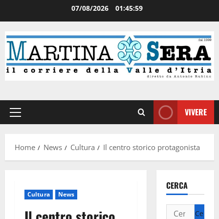
07/08/2026
01:45:59
VIVERE
Home
News
Cultura
Il centro storico protagonista
CERCA
Cultura
News
Il centro storico