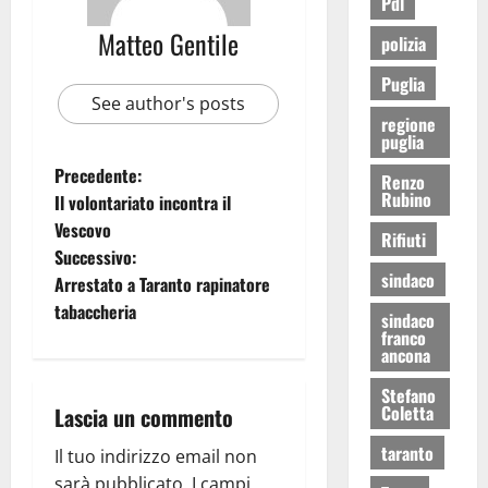
Pdl
Matteo Gentile
polizia
Puglia
See author's posts
regione
puglia
Precedente:
Renzo
Rubino
Il volontariato incontra il
Vescovo
Rifiuti
Successivo:
sindaco
Arrestato a Taranto rapinatore
tabaccheria
sindaco
franco
ancona
Stefano
Coletta
Lascia un commento
taranto
Il tuo indirizzo email non
sarà pubblicato.
I campi