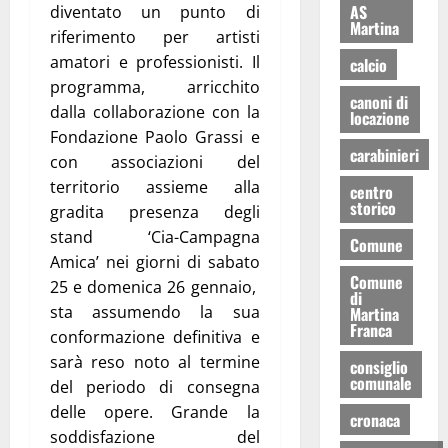
AS
diventato un punto di
Martina
riferimento per artisti
amatori e professionisti. Il
calcio
programma, arricchito
canoni di
dalla collaborazione con la
locazione
Fondazione Paolo Grassi e
carabinieri
con associazioni del
territorio assieme alla
centro
storico
gradita presenza degli
stand ‘Cia-Campagna
Comune
Amica’ nei giorni di sabato
Comune
25 e domenica 26 gennaio,
di
sta assumendo la sua
Martina
Franca
conformazione definitiva e
sarà reso noto al termine
consiglio
comunale
del periodo di consegna
delle opere. Grande la
cronaca
soddisfazione del