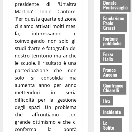
Donato
presidente di ‘Un’altra
Pentassuglia
Martina’ Tonio Cantore:
Fondazione
‘Per questa quarta edizione
Paolo
ci siamo attivati molti mesi
Grassi
fa, interessando e
fontane
coinvolgendo non solo gli
pubbliche
studi d’arte e fotografia del
Forza
nostro territorio ma anche
Italia
le scuole. Il risultato è una
Franco
partecipazione che non
Ancona
solo si consolida ma
Gianfranco
aumenta anno per anno
Chiarelli
mettendoci in seria
difficoltà per la gestione
Ilva
degli spazi. Un problema
incidente
che affrontiamo con
grande ottimismo e che ci
Lc
Solito
conferma la bontà