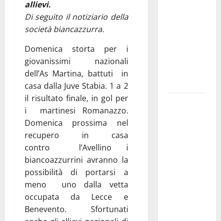
allievi.
pubblica il
Di seguito il notiziario della
bando
società biancazzurra.
alloggi ERP
2026:
Domenica storta per i
domande
giovanissimi nazionali
dal 26
dell’As Martina, battuti in
agosto
casa dalla Juve Stabia. 1 a 2
il risultato finale, in gol per
La gara
i martinesi Romanazzo.
ciclistica
Domenica prossima nel
dei Giochi
recupero in casa
attraversa
contro l’Avellino i
Martina
biancoazzurrini avranno la
Franca:
possibilità di portarsi a
ecco le
meno uno dalla vetta
strade
occupata da Lecce e
interessate
Benevento. Sfortunati
e gli orari