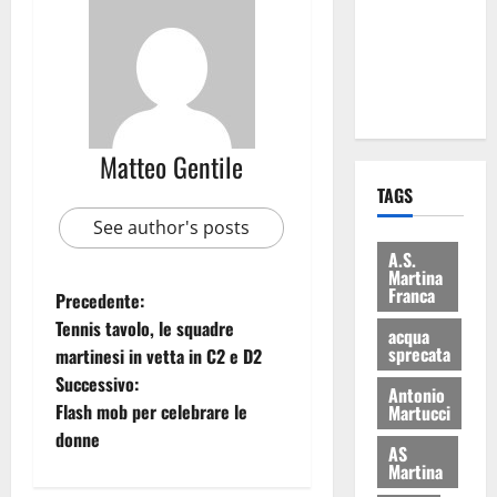
i Baschi Blu
ai 15 nuovi
Fucilieri
dell’Aria
Matteo Gentile
TAGS
See author's posts
A.S.
Martina
Franca
Precedente:
Tennis tavolo, le squadre
acqua
sprecata
martinesi in vetta in C2 e D2
Successivo:
Antonio
Flash mob per celebrare le
Martucci
donne
AS
Martina