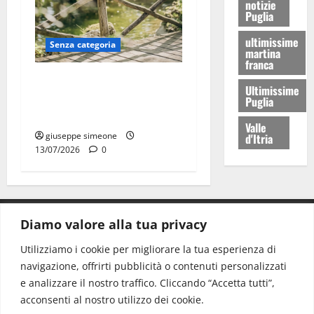
notizie
Puglia
ultimissime
Senza categoria
martina
franca
La bellezza dell’amore:
Ultimissime
quando un “SI” illumina
Puglia
tutto
Valle
giuseppe simeone
d'Itria
13/07/2026
0
Diamo valore alla tua privacy
CONTATTI.
Utilizziamo i cookie per migliorare la tua esperienza di
navigazione, offrirti pubblicità o contenuti personalizzati
Redazione:
redazione@www.martinasera.it
e analizzare il nostro traffico. Cliccando “Accetta tutti”,
Direttore:
direttore@www.martinasera.it
acconsenti al nostro utilizzo dei cookie.
Info & Commerciale:
info@www.martinasera.it