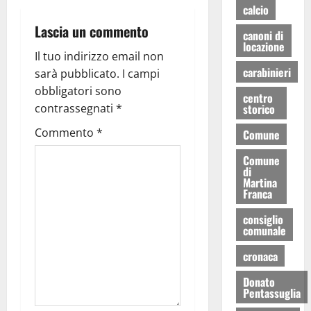
calcio
Lascia un commento
canoni di
locazione
Il tuo indirizzo email non
carabinieri
sarà pubblicato.
I campi
obbligatori sono
centro
storico
contrassegnati
*
Commento
*
Comune
Comune
di
Martina
Franca
consiglio
comunale
cronaca
Donato
Pentassuglia