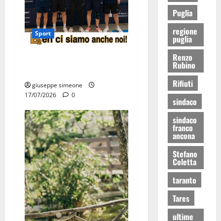
Puglia
regione
Sport
puglia
Renzo
Olimpia Martina, doppio
Rubino
salto nei vertici nazionali
Rifiuti
giuseppe simeone
17/07/2026
0
sindaco
sindaco
franco
ancona
Stefano
Coletta
taranto
Tares
ultime