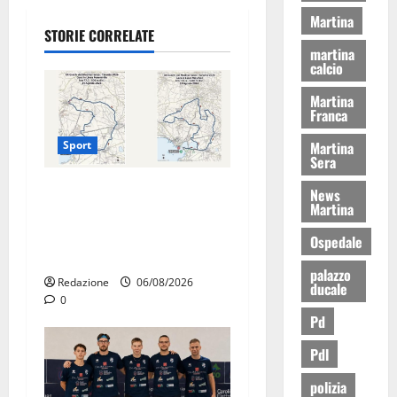
Martina
STORIE CORRELATE
martina
calcio
Martina
Franca
Martina
Sport
Sera
La gara ciclistica dei Giochi
News
Martina
attraversa Martina Franca:
ecco le strade interessate e
Ospedale
gli orari
palazzo
Redazione
06/08/2026
ducale
0
Pd
Pdl
polizia