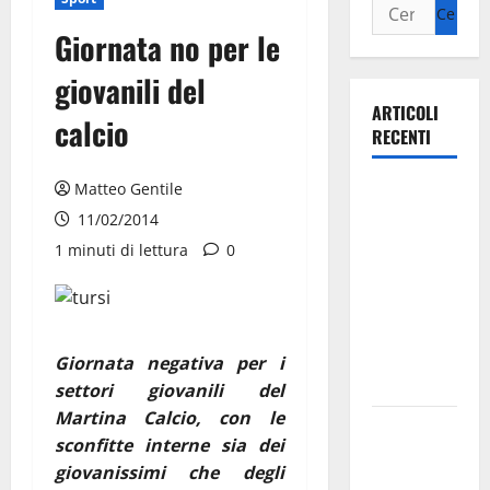
Giornata no per le
giovanili del
ARTICOLI
calcio
RECENTI
Matteo Gentile
Ospedale di
Martina
11/02/2014
Franca,
1 minuti di lettura
0
Forza Italia
annuncia la
protesta:
sit-in lunedì
Giornata negativa per i
10 agosto
settori giovanili del
Martina Calcio, con le
Il Comune
sconfitte interne sia dei
di Martina
giovanissimi che degli
Franca