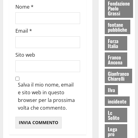
Fondazione
Nome
*
Paolo
Grassi
fontane
pubbliche
Email
*
Forza
Italia
Sito web
Franco
Ancona
Gianfranco
Chiarelli
Salva il mio nome, email
Ilva
e sito web in questo
browser per la prossima
incidente
volta che commento.
Lc
Solito
Lega
pro