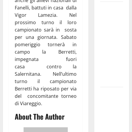
anche gli allievi nazionali di
Martina
Fanelli, battuti in casa dalla
Franca
Vigor Lamezia. Nel
investe
prossimo turno il loro
sulle
campionato sarà in sosta
famiglie: in
per una giornata. Sabato
arrivo tre
pomeriggio tornerà in
seminari
campo la Berretti,
dedicati ad
impegnata fuori
adolescenti,
casa contro la
genitori ed
Salernitana. Nell’ultimo
empatia
turno il campionato
Berretti ha riposato per via
Aeronautica
del concomitante torneo
Militare, al
di Viareggio.
16° Stormo
About The Author
di Martina
Franca
consegnati