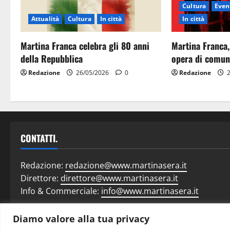
Cultura
Event
Attualità
Cultura
In città
In città
Martina Franca celebra gli 80 anni
Martina Franca,
della Repubblica
opera di comun
Redazione
26/05/2026
0
Redazione
2
CONTATTI.
Redazione:
redazione@www.martinasera.it
Direttore:
direttore@www.martinasera.it
Info & Commerciale:
info@www.martinasera.it
Diamo valore alla tua privacy
Home
N