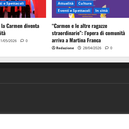
i e Spettacoli
Attualità
Cultura
Eventi e Spettacoli
In città
 la Carmen diventa
“Carmen e le altre ragazze
ità
straordinarie”: l’opera di comunità
arriva a Martina Franca
1/05/2026
0
Redazione
28/04/2026
0
ews
Vivere la città
EVENTI
Salute
Il Blog del Direttore