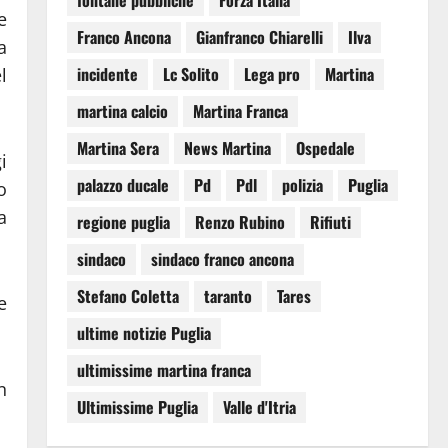
fontane pubbliche
Forza Italia
e
Franco Ancona
Gianfranco Chiarelli
Ilva
a
incidente
Lc Solito
Lega pro
Martina
l
martina calcio
Martina Franca
Martina Sera
News Martina
Ospedale
i
palazzo ducale
Pd
Pdl
polizia
Puglia
o
a
regione puglia
Renzo Rubino
Rifiuti
sindaco
sindaco franco ancona
Stefano Coletta
taranto
Tares
e
ultime notizie Puglia
ultimissime martina franca
n
Ultimissime Puglia
Valle d'Itria