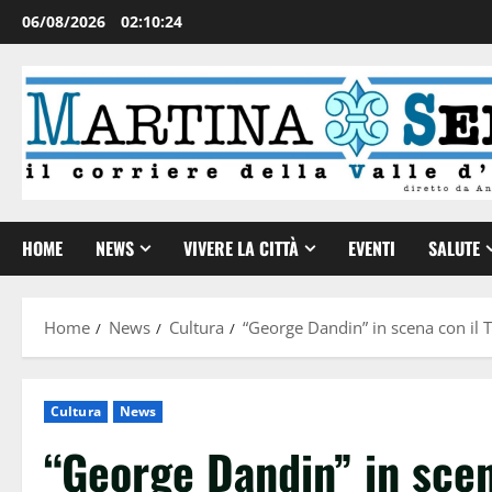
06/08/2026
02:10:25
HOME
NEWS
VIVERE LA CITTÀ
EVENTI
SALUTE
Home
News
Cultura
“George Dandin” in scena con il T
Cultura
News
“George Dandin” in scen