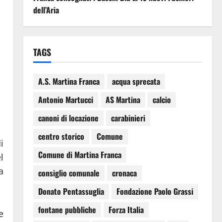
dell’Aria
TAGS
A.S. Martina Franca
acqua sprecata
Antonio Martucci
AS Martina
calcio
canoni di locazione
carabinieri
centro storico
Comune
i
Comune di Martina Franca
l
a
consiglio comunale
cronaca
Donato Pentassuglia
Fondazione Paolo Grassi
fontane pubbliche
Forza Italia
e