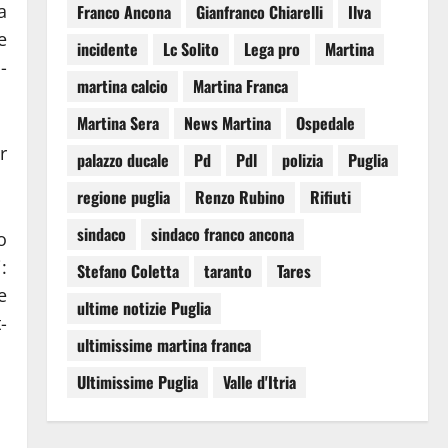
a
Franco Ancona
Gianfranco Chiarelli
Ilva
e
incidente
Lc Solito
Lega pro
Martina
-
martina calcio
Martina Franca
Martina Sera
News Martina
Ospedale
r
palazzo ducale
Pd
Pdl
polizia
Puglia
regione puglia
Renzo Rubino
Rifiuti
sindaco
sindaco franco ancona
o
:
Stefano Coletta
taranto
Tares
e
ultime notizie Puglia
-
ultimissime martina franca
Ultimissime Puglia
Valle d'Itria