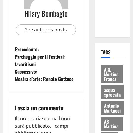
i Baschi Blu
Hilary Bombagio
ai 15 nuovi
Fucilieri
dell’Aria
See author's posts
Precedente:
TAGS
Parcheggio per il Festival:
favoritismi
A.S.
Successivo:
Martina
Mostra d’arte: Renato Guttuso
Franca
acqua
sprecata
Antonio
Lascia un commento
Martucci
Il tuo indirizzo email non
AS
sarà pubblicato.
I campi
Martina