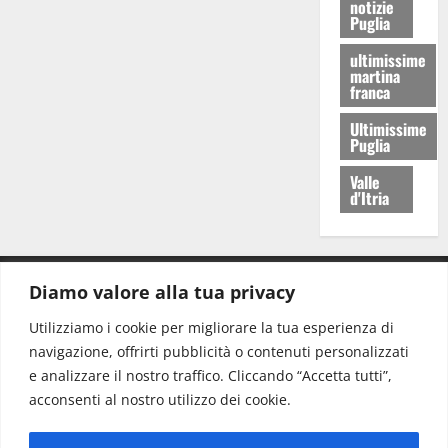
notizie
Puglia
ultimissime
martina
franca
Ultimissime
Puglia
Valle
d'Itria
Diamo valore alla tua privacy
CONTATTI.
Utilizziamo i cookie per migliorare la tua esperienza di
navigazione, offrirti pubblicità o contenuti personalizzati
Redazione:
redazione@www.martinasera.it
e analizzare il nostro traffico. Cliccando “Accetta tutti”,
Direttore:
direttore@www.martinasera.it
acconsenti al nostro utilizzo dei cookie.
Info & Commerciale:
info@www.martinasera.it