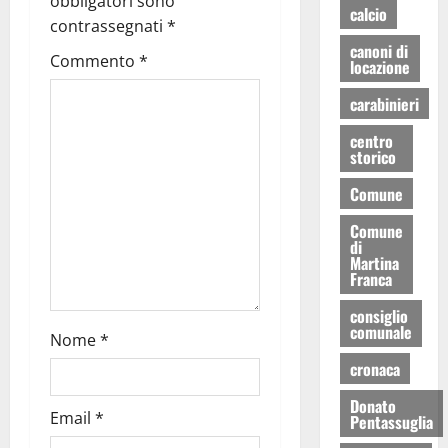
obbligatori sono
calcio
contrassegnati
*
canoni di
Commento
*
locazione
carabinieri
centro
storico
Comune
Comune
di
Martina
Franca
consiglio
comunale
Nome
*
cronaca
Donato
Email
*
Pentassuglia