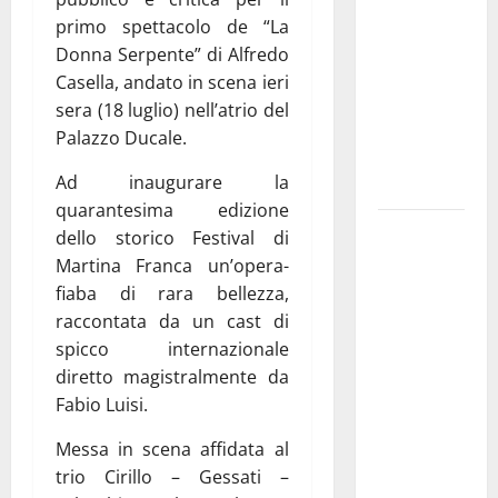
pubblica il
primo spettacolo de “La
bando
Donna Serpente” di Alfredo
alloggi ERP
Casella, andato in scena ieri
2026:
sera (18 luglio) nell’atrio del
domande
Palazzo Ducale.
dal 26
Ad inaugurare la
agosto
quarantesima edizione
La gara
dello storico Festival di
ciclistica
Martina Franca un’opera-
dei Giochi
fiaba di rara bellezza,
attraversa
raccontata da un cast di
Martina
spicco internazionale
Franca:
diretto magistralmente da
ecco le
Fabio Luisi.
strade
Messa in scena affidata al
interessate
trio Cirillo – Gessati –
e gli orari