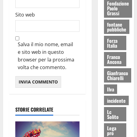
Fondazione
Paolo
Grassi
Sito web
fontane
pubbliche
Forza
Salva il mio nome, email
Italia
e sito web in questo
Franco
browser per la prossima
Ancona
volta che commento.
Gianfranco
Chiarelli
Ilva
incidente
STORIE CORRELATE
Lc
Solito
Lega
pro