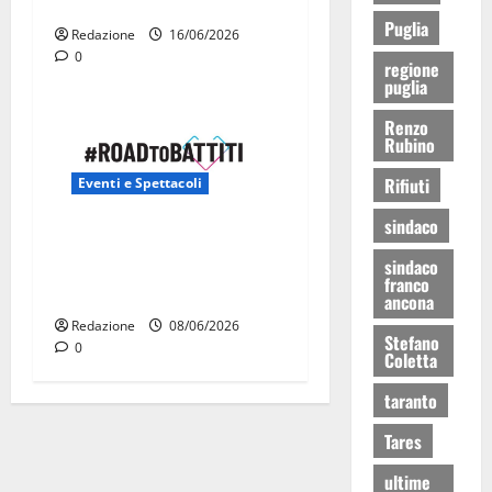
Martina Franca
Puglia
Redazione
16/06/2026
0
regione
puglia
Renzo
Rubino
Rifiuti
Eventi e Spettacoli
sindaco
Road to Battiti 2026 arriva
a Martina Franca con Raf e
sindaco
franco
Fred De Palma
ancona
Redazione
08/06/2026
Stefano
0
Coletta
taranto
Tares
ultime