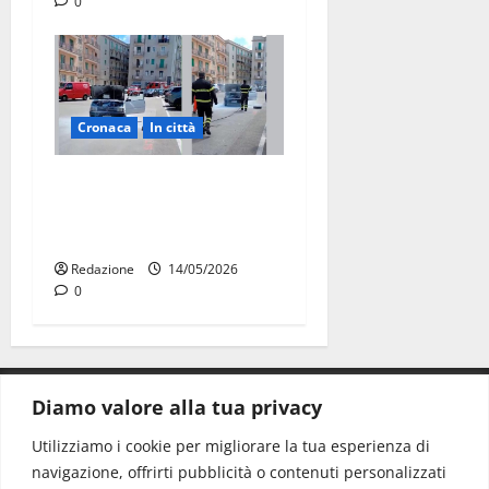
0
Cronaca
In città
Auto in fiamme,
intervengono i Vigili del
Fuoco
Redazione
14/05/2026
0
Diamo valore alla tua privacy
CONTATTI.
Utilizziamo i cookie per migliorare la tua esperienza di
navigazione, offrirti pubblicità o contenuti personalizzati
Redazione:
redazione@www.martinasera.it