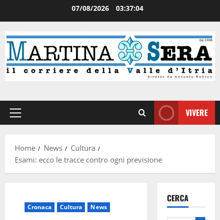
07/08/2026
03:37:05
VIVERE
Home
News
Cultura
Esami: ecco le tracce contro ogni previsione
CERCA
Cronaca
Cultura
News