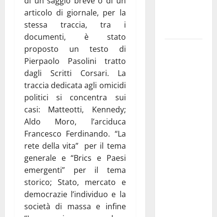
di un saggio breve o di un
ai 15 nuovi
articolo di giornale, per la
Fucilieri
stessa traccia, tra i
dell’Aria
documenti, è stato
Martina
proposto un testo di
Franca,
Pierpaolo Pasolini tratto
Marraffa
dagli Scritti Corsari. La
attacca
traccia dedicata agli omicidi
Regione e
politici si concentra sui
Comune:
casi: Matteotti, Kennedy;
“Nuovi
Aldo Moro, l’arciduca
medici solo
Francesco Ferdinando. “La
a
rete della vita” per il tema
novembre.
generale e “Brics e Paesi
Faremo
emergenti” per il tema
accesso agli
storico; Stato, mercato e
atti su Tari,
democrazie l’individuo e la
rifiuti e
società di massa e infine