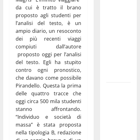
Franca
da cui è tratto il brano
investe
proposto agli studenti per
sulle
l’analisi del testo, è un
famiglie: in
ampio diario, un resoconto
arrivo tre
dei più recenti viaggi
seminari
compiuti dall’autore
dedicati ad
proposto oggi per l’analisi
adolescenti,
del testo. Egli ha stupito
genitori ed
contro ogni pronostico,
empatia
che davano come possibile
Pirandello. Questa la prima
Aeronautica
delle quattro tracce che
Militare, al
oggi circa 500 mila studenti
16° Stormo
stanno affrontando.
di Martina
“Individuo e società di
Franca
massa”
è stata proposta
consegnati
nella tipologia B, redazione
i Baschi Blu