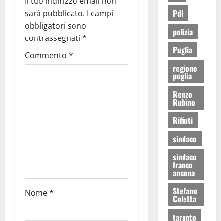
Il tuo indirizzo email non
Pdl
sarà pubblicato.
I campi
obbligatori sono
polizia
contrassegnati
*
Puglia
Commento
*
regione
puglia
Renzo
Rubino
Rifiuti
sindaco
sindaco
franco
ancona
Stefano
Nome
*
Coletta
taranto