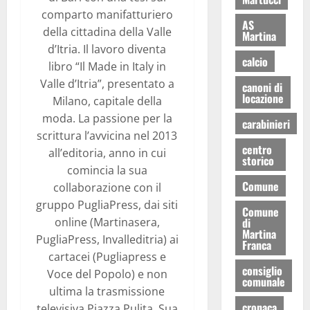
comparto manifatturiero
AS
della cittadina della Valle
Martina
d’Itria. Il lavoro diventa
calcio
libro “Il Made in Italy in
Valle d’Itria”, presentato a
canoni di
locazione
Milano, capitale della
moda. La passione per la
carabinieri
scrittura l’avvicina nel 2013
centro
all’editoria, anno in cui
storico
comincia la sua
Comune
collaborazione con il
gruppo PugliaPress, dai siti
Comune
online (Martinasera,
di
Martina
PugliaPress, Invalleditria) ai
Franca
cartacei (Pugliapress e
consiglio
Voce del Popolo) e non
comunale
ultima la trasmissione
cronaca
televisiva Piazza Pulita. Sua