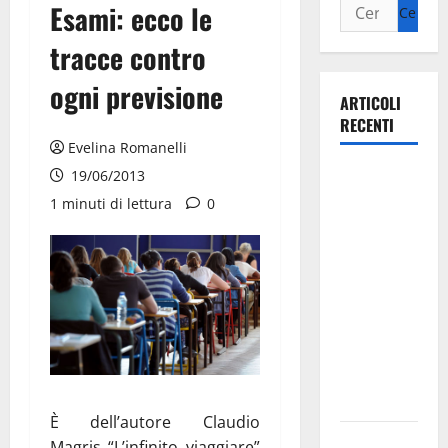
Esami: ecco le
tracce contro
ogni previsione
ARTICOLI
RECENTI
Evelina Romanelli
La gara
19/06/2013
ciclistica
1 minuti di lettura
0
dei Giochi
attraversa
Martina
Franca:
ecco le
strade
interessate
e gli orari
È dell’autore Claudio
Martina
Magris “L’infinito viaggiare”