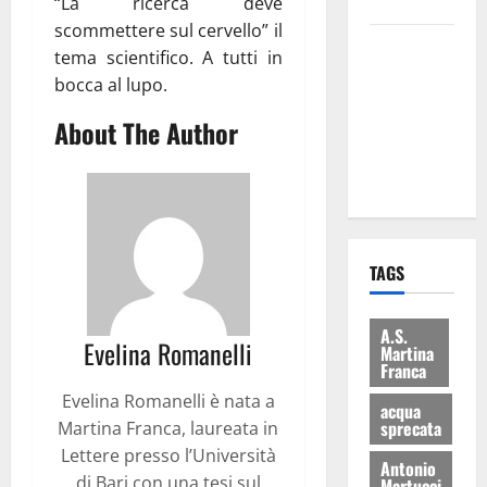
bilancio”
“La ricerca deve
scommettere sul cervello” il
Martina
tema scientifico. A tutti in
Franca: Il
bocca al lupo.
sindaco non
About The Author
ha fatto le
scuse alla
Lillo
TAGS
A.S.
Evelina Romanelli
Martina
Franca
Evelina Romanelli è nata a
acqua
sprecata
Martina Franca, laureata in
Lettere presso l’Università
Antonio
di Bari con una tesi sul
Martucci