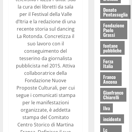
la cura dei libretti da sala
Donato
per il Festival della Valle
Pentassuglia
d’Itria e la redazione di una
Fondazione
recente storia sul dancing
Paolo
Grassi
La Rotonda. Concretizza il
suo lavoro con il
fontane
pubbliche
conseguimento del
tesserino da giornalista
Forza
pubblicista nel 2015. Attiva
Italia
collaboratrice della
Franco
Fondazione Nuove
Ancona
Proposte Culturali, per cui
Gianfranco
segue i comunicati stampa
Chiarelli
per le manifestazioni
Ilva
organizzate, è addetta
stampa del Comitato
incidente
Centro Storico di Martina
Lc
Franca. Definisce il suo