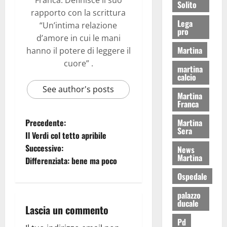
Solito
rapporto con la scrittura
Lega
“Un’intima relazione
pro
d’amore in cui le mani
Martina
hanno il potere di leggere il
cuore” .
martina
calcio
See author's posts
Martina
Franca
Precedente:
Martina
Sera
Il Verdi col tetto apribile
Successivo:
News
Martina
Differenziata: bene ma poco
Ospedale
palazzo
ducale
Lascia un commento
Pd