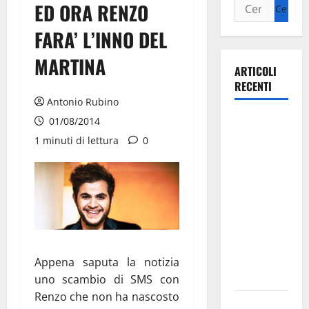
ED ORA RENZO
FARA’ L’INNO DEL
MARTINA
ARTICOLI
RECENTI
Antonio Rubino
La gara
01/08/2014
ciclistica
1 minuti di lettura
0
dei Giochi
attraversa
Martina
Franca:
ecco le
strade
interessate
Appena saputa la notizia
e gli orari
uno scambio di SMS con
Renzo che non ha nascosto
Martina