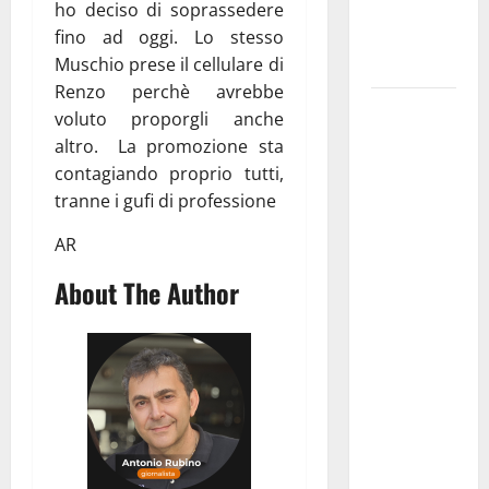
ho deciso di soprassedere
ai 15 nuovi
fino ad oggi. Lo stesso
Fucilieri
Muschio prese il cellulare di
dell’Aria
Renzo perchè avrebbe
Martina
voluto proporgli anche
Franca,
altro. La promozione sta
Marraffa
contagiando proprio tutti,
attacca
tranne i gufi di professione
Regione e
AR
Comune:
“Nuovi
About The Author
medici solo
a
novembre.
Faremo
accesso agli
atti su Tari,
rifiuti e