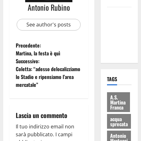
bilancio”
Antonio Rubino
Martina
Franca: Il
See author's posts
sindaco non
ha fatto le
scuse alla
Precedente:
Lillo
Martina, la festa è quì
Successivo:
Coletta: “adesso delocalizziamo
lo Stadio e ripensiamo l’area
TAGS
mercatale”
A.S.
Martina
Franca
Lascia un commento
acqua
sprecata
Il tuo indirizzo email non
sarà pubblicato.
I campi
Antonio
Martucci