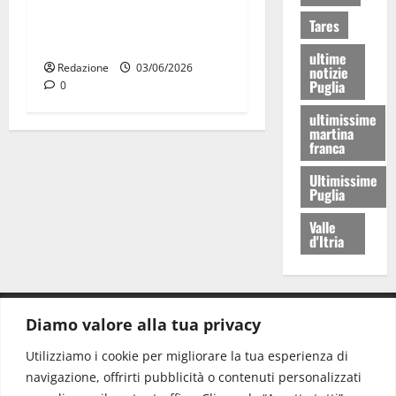
esperti a confronto a
Tares
Martina Franca
ultime
Redazione
03/06/2026
notizie
Puglia
0
ultimissime
martina
franca
Ultimissime
Puglia
Valle
d'Itria
Diamo valore alla tua privacy
CONTATTI.
Utilizziamo i cookie per migliorare la tua esperienza di
navigazione, offrirti pubblicità o contenuti personalizzati
Redazione:
redazione@www.martinasera.it