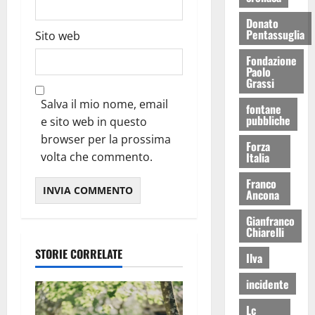
Donato
Pentassuglia
Sito web
Fondazione
Paolo
Grassi
Salva il mio nome, email
fontane
pubbliche
e sito web in questo
browser per la prossima
Forza
Italia
volta che commento.
Franco
Ancona
Gianfranco
Chiarelli
STORIE CORRELATE
Ilva
incidente
Lc