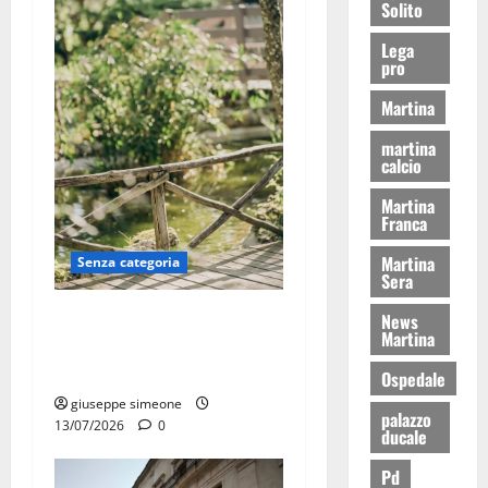
Solito
Lega
pro
Martina
martina
calcio
Martina
Franca
Martina
Senza categoria
Sera
La bellezza dell’amore:
News
Martina
quando un “SI” illumina
tutto
Ospedale
giuseppe simeone
palazzo
13/07/2026
0
ducale
Pd