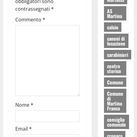
obbligatori sono
contrassegnati
*
AS
Martina
Commento
*
calcio
canoni di
locazione
carabinieri
centro
storico
Comune
Comune
di
Martina
Nome
*
Franca
consiglio
comunale
Email
*
cronaca