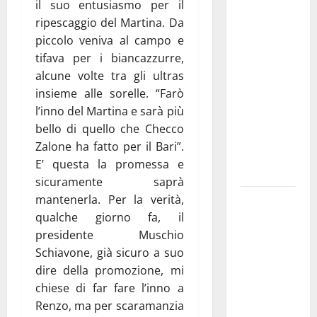
il suo entusiasmo per il
Franca
ripescaggio del Martina. Da
investe
piccolo veniva al campo e
sulle
tifava per i biancazzurre,
famiglie: in
alcune volte tra gli ultras
arrivo tre
insieme alle sorelle. “Farò
seminari
l’inno del Martina e sarà più
dedicati ad
bello di quello che Checco
adolescenti,
Zalone ha fatto per il Bari”.
genitori ed
E’ questa la promessa e
empatia
sicuramente saprà
mantenerla. Per la verità,
Aeronautica
qualche giorno fa, il
Militare, al
presidente Muschio
16° Stormo
Schiavone, già sicuro a suo
di Martina
dire della promozione, mi
Franca
chiese di far fare l’inno a
consegnati
Renzo, ma per scaramanzia
i Baschi Blu