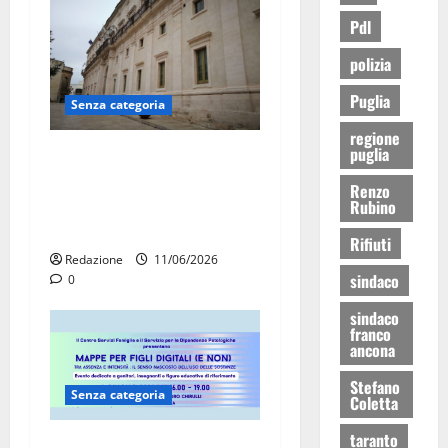
Pdl
polizia
Puglia
Senza categoria
regione
puglia
Martina Franca vieta il
lavoro al sole nelle ore più
Renzo
calde: ordinanza fino al 31
Rubino
agosto
Rifiuti
Redazione
11/06/2026
sindaco
0
sindaco
franco
ancona
Stefano
Senza categoria
Coletta
taranto
Adolescenti e dipendenze,