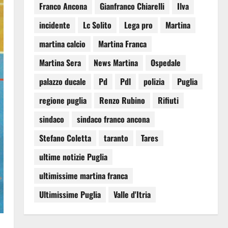
Franco Ancona
Gianfranco Chiarelli
Ilva
incidente
Lc Solito
Lega pro
Martina
martina calcio
Martina Franca
Martina Sera
News Martina
Ospedale
palazzo ducale
Pd
Pdl
polizia
Puglia
regione puglia
Renzo Rubino
Rifiuti
sindaco
sindaco franco ancona
Stefano Coletta
taranto
Tares
ultime notizie Puglia
ultimissime martina franca
Ultimissime Puglia
Valle d'Itria