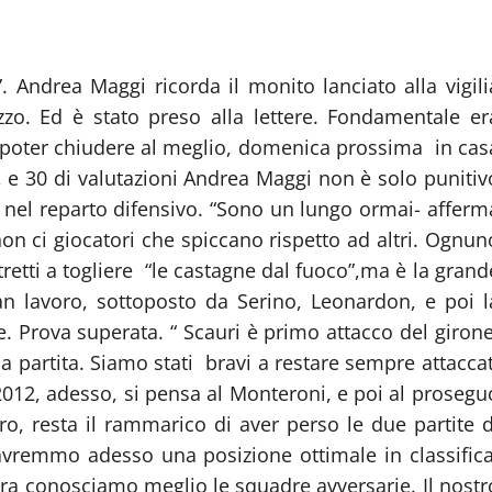
 Andrea Maggi ricorda il monito lanciato alla vigili
zzo. Ed è stato preso alla lettere. Fondamentale er
er poter chiudere al meglio, domenica prossima in cas
, e 30 di valutazioni Andrea Maggi non è solo punitiv
a nel reparto difensivo. “Sono un lungo ormai- afferm
on ci giocatori che spiccano rispetto ad altri. Ognun
tretti a togliere “le castagne dal fuoco”,ma è la grand
ran lavoro, sottoposto da Serino, Leonardon, e poi l
e. Prova superata. “ Scauri è primo attacco del girone
a partita. Siamo stati bravi a restare sempre attaccat
 2012, adesso, si pensa al Monteroni, e poi al prosegu
o, resta il rammarico di aver perso le due partite d
 avremmo adesso una posizione ottimale in classifica
ra conosciamo meglio le squadre avversarie. Il nostr