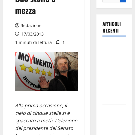
mezza
ARTICOLI
Redazione
RECENTI
17/03/2013
1 minuti di lettura
1
Ospedale di
Martina
Franca,
Forza Italia
annuncia la
protesta:
sit-in lunedì
10 agosto
Alla prima occasione, il
Il Comune
cielo di cinque stelle si è
di Martina
spaccato a metà. L’elezione
Franca
del presidente del Senato
pubblica il