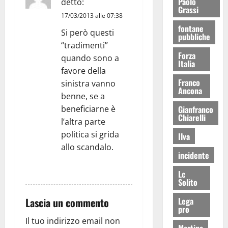
Paolo
detto:
Grassi
17/03/2013 alle 07:38
fontane
Si però questi
pubbliche
“tradimenti”
Forza
quando sono a
Italia
favore della
Franco
sinistra vanno
Ancona
benne, se a
Gianfranco
beneficiarne è
Chiarelli
l’altra parte
politica si grida
Ilva
allo scandalo.
incidente
RISPONDI
Lc
Solito
Lega
Lascia un commento
pro
Il tuo indirizzo email non
Martina