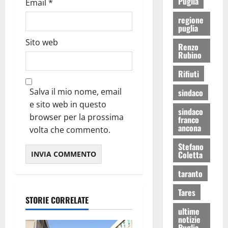
Puglia
Email
*
regione
puglia
Sito web
Renzo
Rubino
Rifiuti
Salva il mio nome, email
sindaco
e sito web in questo
sindaco
browser per la prossima
franco
ancona
volta che commento.
Stefano
Coletta
taranto
Tares
STORIE CORRELATE
ultime
notizie
Puglia