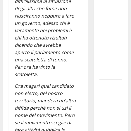
Martina
difficilissima la situazione
Franca
degli altri che forse non
investe
riusciranno neppure a fare
sulle
un governo, adesso chi è
famiglie: in
veramente nei problemi è
arrivo tre
chi ha ottenuto risultati
seminari
dicendo che avrebbe
dedicati ad
aperto il parlamento come
adolescenti,
una scatoletta di tonno.
genitori ed
Per ora ha vinto la
empatia
scatoletta.
Aeronautica
Ora magari quel candidato
Militare, al
non eletto, del nostro
16° Stormo
territorio, manderà un’altra
di Martina
diffida perché non si usi il
Franca
nome del movimento. Però
consegnati
se il movimento sceglie di
i Baschi Blu
fare attività pubblica le