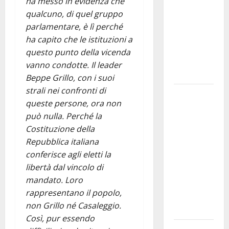
ha messo in evidenza che
bando
qualcuno, di quel gruppo
alloggi ERP
parlamentare, è lì perché
2026:
ha capito che le istituzioni a
domande
questo punto della vicenda
dal 26
vanno condotte. Il leader
agosto
Beppe Grillo, con i suoi
strali nei confronti di
La gara
queste persone, ora non
ciclistica
può nulla. Perché la
dei Giochi
Costituzione della
attraversa
Repubblica italiana
Martina
conferisce agli eletti la
Franca:
libertà dal vincolo di
ecco le
mandato. Loro
strade
rappresentano il popolo,
interessate
non Grillo né Casaleggio.
e gli orari
Così, pur essendo