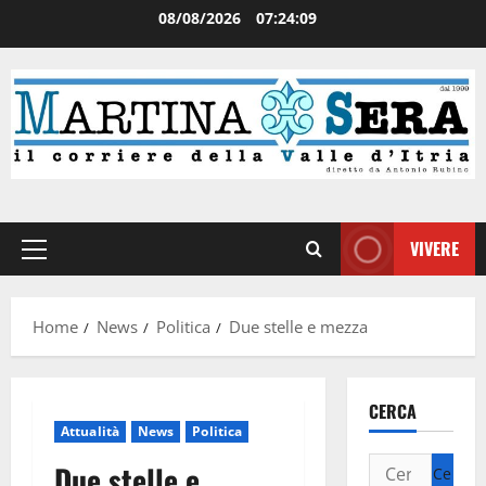
08/08/2026
07:24:09
VIVERE
Home
News
Politica
Due stelle e mezza
CERCA
Attualità
News
Politica
Due stelle e