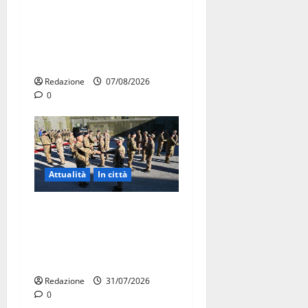
Il Comune di Martina Franca
pubblica il bando alloggi
ERP 2026: domande dal 26
agosto
Redazione
07/08/2026
0
Attualità
In città
Aeronautica Militare, al 16°
Stormo di Martina Franca
consegnati i Baschi Blu ai
15 nuovi Fucilieri dell’Aria
Redazione
31/07/2026
0