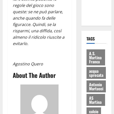
ai 15 nuovi
regole del gioco sono
Fucilieri
queste: se ne può parlare,
dell’Aria
anche quando fa delle
figuracce. Quindi, se la
risparmi, una diffida, così
almeno il ridicolo riuscite a
TAGS
evitarlo.
A.S.
Martina
Franca
Agostino Quero
acqua
About The Author
sprecata
Antonio
Martucci
AS
Martina
calcio