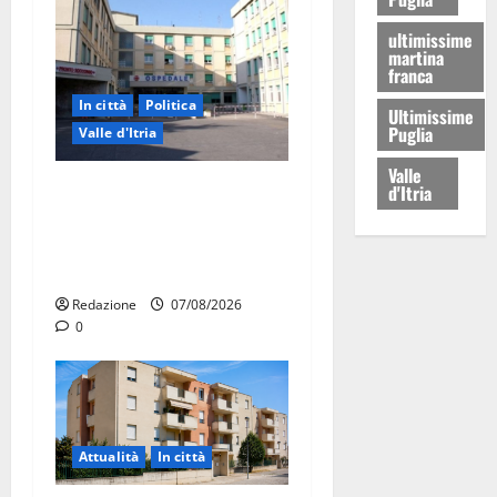
ultimissime
martina
franca
In città
Politica
Ultimissime
Puglia
Valle d'Itria
Valle
Ospedale di Martina Franca,
d'Itria
Forza Italia annuncia la
protesta: sit-in lunedì 10
agosto
Redazione
07/08/2026
0
Attualità
In città