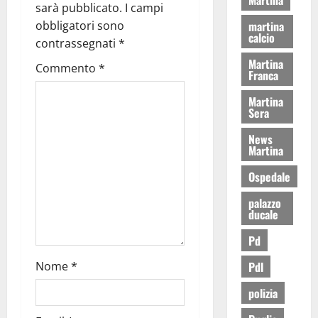
sarà pubblicato.
I campi
martina
obbligatori sono
calcio
contrassegnati
*
Martina
Commento
*
Franca
Martina
Sera
News
Martina
Ospedale
palazzo
ducale
Pd
Pdl
Nome
*
polizia