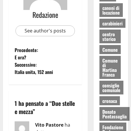
canoni di
locazione
Redazione
carabinieri
See author's posts
centro
storico
Comune
Precedente:
E ora?
Comune
Successivo:
di
Martina
Italia unita, 152 anni
Franca
consiglio
comunale
cronaca
1 ha pensato a “
Due stelle
e mezza
”
Donato
Pentassuglia
Vito Pastore
ha
Fondazione