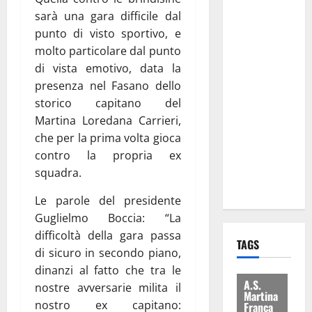
Regione e
sarà una gara difficile dal
Comune:
punto di visto sportivo, e
“Nuovi
molto particolare dal punto
medici solo
di vista emotivo, data la
a
presenza nel Fasano dello
novembre.
storico capitano del
Faremo
Martina Loredana Carrieri,
accesso agli
che per la prima volta gioca
atti su Tari,
contro la propria ex
rifiuti e
squadra.
bilancio”
Le parole del presidente
Guglielmo Boccia: “La
difficoltà della gara passa
TAGS
di sicuro in secondo piano,
dinanzi al fatto che tra le
A.S.
nostre avversarie milita il
Martina
nostro ex capitano:
Franca