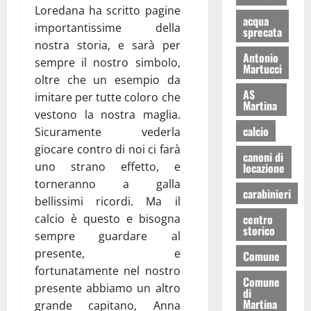
Loredana ha scritto pagine
acqua
importantissime della
sprecata
nostra storia, e sarà per
Antonio
sempre il nostro simbolo,
Martucci
oltre che un esempio da
AS
imitare per tutte coloro che
Martina
vestono la nostra maglia.
calcio
Sicuramente vederla
giocare contro di noi ci farà
canoni di
uno strano effetto, e
locazione
torneranno a galla
carabinieri
bellissimi ricordi. Ma il
calcio è questo e bisogna
centro
storico
sempre guardare al
presente, e
Comune
fortunatamente nel nostro
Comune
presente abbiamo un altro
di
Martina
grande capitano, Anna