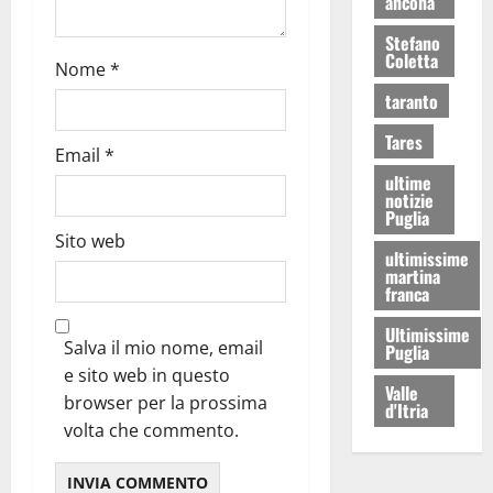
ancona
Stefano
Coletta
Nome
*
taranto
Tares
Email
*
ultime
notizie
Puglia
Sito web
ultimissime
martina
franca
Ultimissime
Salva il mio nome, email
Puglia
e sito web in questo
Valle
browser per la prossima
d'Itria
volta che commento.