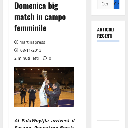
Domenica big
match in campo
femminile
ARTICOLI
RECENTI
martinapress
Il Comune
08/11/2013
di Martina
2 minuti letti
0
Franca
pubblica il
bando
alloggi ERP
2026:
domande
dal 26
agosto
Al PalaWoytjla arriverà il
La gara
Fasano. Per patron Boccia