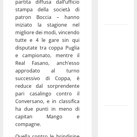
partita diffusa dall’ufficio
adolescenti,
stampa della società di
genitori ed
patron Boccia – hanno
empatia
iniziato la stagione nel
Aeronautica
migliore dei modi, vincendo
Militare, al
tutte e 4 le gare sin qui
16° Stormo
disputate tra coppa Puglia
di Martina
e campionato, mentre il
Franca
Real Fasano, anch’esso
consegnati
approdato al turno
i Baschi Blu
successivo di Coppa, è
ai 15 nuovi
reduce dal sorprendente
Fucilieri
pari casalingo contro il
dell’Aria
Conversano, e in classifica
ha due punti in meno di
Martina
capitan Mango e
Franca,
compagne.
Marraffa
attacca
Quella contro le brindisine