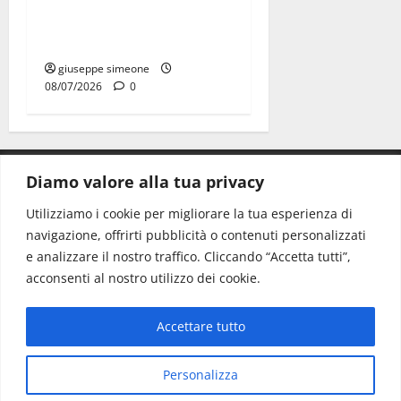
riflettere famiglie e società
sportive
giuseppe simeone
08/07/2026
0
Diamo valore alla tua privacy
CONTATTI.
Utilizziamo i cookie per migliorare la tua esperienza di
navigazione, offrirti pubblicità o contenuti personalizzati
Redazione:
redazione@www.martinasera.it
e analizzare il nostro traffico. Cliccando “Accetta tutti”,
Direttore:
direttore@www.martinasera.it
acconsenti al nostro utilizzo dei cookie.
Info & Commerciale:
info@www.martinasera.it
Accettare tutto
Home
News
Vivere la città
EVENTI
Salute
Il Blog del Direttore
Contatti
Personalizza