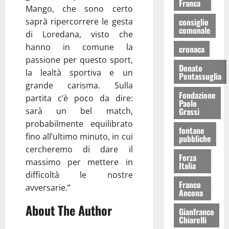
Franca
Mango, che sono certo
saprà ripercorrere le gesta
consiglio
comunale
di Loredana, visto che
hanno in comune la
cronaca
passione per questo sport,
Donato
la lealtà sportiva e un
Pentassuglia
grande carisma. Sulla
Fondazione
partita c’è poco da dire:
Paolo
sarà un bel match,
Grassi
probabilmente equilibrato
fontane
fino all’ultimo minuto, in cui
pubbliche
cercheremo di dare il
Forza
massimo per mettere in
Italia
difficoltà le nostre
Franco
avversarie.”
Ancona
About The Author
Gianfranco
Chiarelli