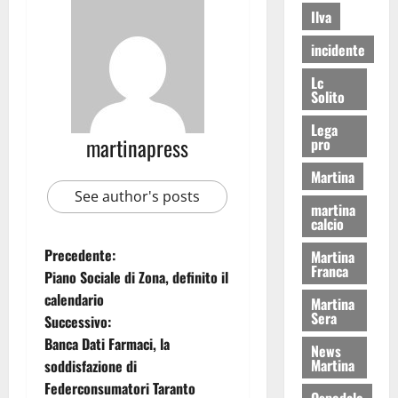
Ilva
incidente
Lc
Solito
Lega
martinapress
pro
Martina
See author's posts
martina
calcio
Precedente:
Martina
Franca
Piano Sociale di Zona, definito il
calendario
Martina
Sera
Successivo:
Banca Dati Farmaci, la
News
Martina
soddisfazione di
Federconsumatori Taranto
Ospedale