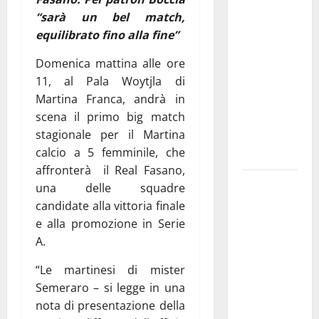
ciclistica
“sarà un bel match,
dei Giochi
equilibrato fino alla fine”
attraversa
Domenica mattina alle ore
Martina
11, al Pala Woytjla di
Franca:
Martina Franca, andrà in
ecco le
scena il primo big match
strade
stagionale per il Martina
interessate
calcio a 5 femminile, che
e gli orari
affronterà il Real Fasano,
Martina
una delle squadre
Franca
candidate alla vittoria finale
investe
e alla promozione in Serie
sulle
A.
famiglie: in
“Le martinesi di mister
arrivo tre
Semeraro – si legge in una
seminari
nota di presentazione della
dedicati ad