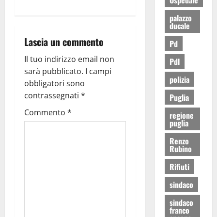
palazzo
ducale
Lascia un commento
Pd
Il tuo indirizzo email non
Pdl
sarà pubblicato.
I campi
polizia
obbligatori sono
contrassegnati
*
Puglia
Commento
*
regione
puglia
Renzo
Rubino
Rifiuti
sindaco
sindaco
franco