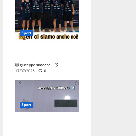
Sport
Olimpia Martina, doppio
salto nei vertici nazionali
giuseppe simeone
17/07/2026
0
Sport
Martina Franca, lettere
effimere ai giovani
calciatori: il caso che fa