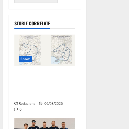
STORIE CORRELATE
Sport
La gara ciclistica dei Giochi
attraversa Martina Franca:
ecco le strade interessate e
gli orari
Redazione
06/08/2026
0