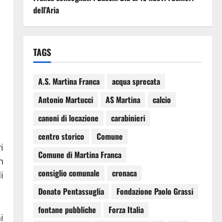
dell’Aria
TAGS
A.S. Martina Franca
acqua sprecata
Antonio Martucci
AS Martina
calcio
canoni di locazione
carabinieri
centro storico
Comune
i
Comune di Martina Franca
n
consiglio comunale
cronaca
i
Donato Pentassuglia
Fondazione Paolo Grassi
fontane pubbliche
Forza Italia
i