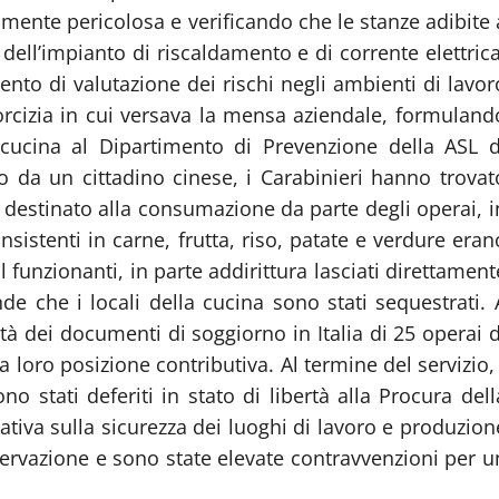
amente pericolosa e verificando che le stanze adibite 
 dell’impianto di riscaldamento e di corrente elettrica
to di valutazione dei rischi negli ambienti di lavor
orcizia in cui versava la mensa aziendale, formuland
 cucina al Dipartimento di Prevenzione della ASL d
o da un cittadino cinese, i Carabinieri hanno trovat
o destinato alla consumazione da parte degli operai, i
sistenti in carne, frutta, riso, patate e verdure eran
 funzionanti, in parte addirittura lasciati direttament
de che i locali della cucina sono stati sequestrati. 
rità dei documenti di soggiorno in Italia di 25 operai d
a loro posizione contributiva. Al termine del servizio, 
ono stati deferiti in stato di libertà alla Procura dell
tiva sulla sicurezza dei luoghi di lavoro e produzion
servazione e sono state elevate contravvenzioni per u