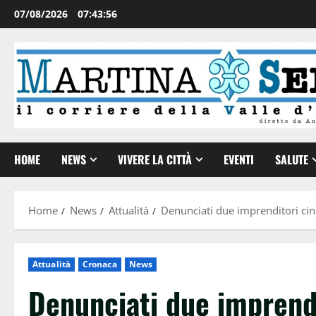
07/08/2026
07:43:57
HOME
NEWS
VIVERE LA CITTÀ
EVENTI
SALUTE
Home
News
Attualità
Denunciati due imprenditori cin
Attualità
Cronaca
News
Denunciati due imprendi