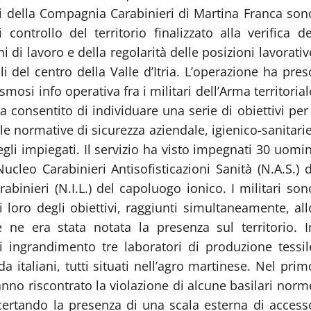
tari della Compagnia Carabinieri di Martina Franca son
controllo del territorio finalizzato alla verifica de
i di lavoro e della regolarità delle posizioni lavorativ
i del centro della Valle d’Itria. L’operazione ha pres
mosi info operativa fra i militari dell’Arma territorial
 ha consentito di individuare una serie di obiettivi per 
le normative di sicurezza aziendale, igienico-sanitarie
egli impiegati. Il servizio ha visto impegnati 30 uomin
leo Carabinieri Antisofisticazioni Sanità (N.A.S.) d
binieri (N.I.L.) del capoluogo ionico. I militari son
ti loro degli obiettivi, raggiunti simultaneamente, all
 ne era stata notata la presenza sul territorio. I
di ingrandimento tre laboratori di produzione tessil
da italiani, tutti situati nell’agro martinese. Nel prim
anno riscontrato la violazione di alcune basilari norm
ccertando la presenza di una scala esterna di access