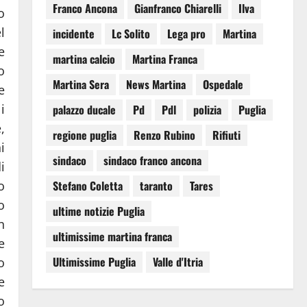
Franco Ancona
Gianfranco Chiarelli
Ilva
o
l
incidente
Lc Solito
Lega pro
Martina
e
martina calcio
Martina Franca
o
Martina Sera
News Martina
Ospedale
e
i
palazzo ducale
Pd
Pdl
polizia
Puglia
,
regione puglia
Renzo Rubino
Rifiuti
i
sindaco
sindaco franco ancona
i
o
Stefano Coletta
taranto
Tares
o
ultime notizie Puglia
n
ultimissime martina franca
e
Ultimissime Puglia
Valle d'Itria
o
e
o