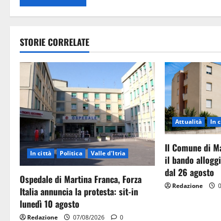
STORIE CORRELATE
Attualità
In c
Il Comune di M
In città
Politica
Valle d'Itria
il bando allog
dal 26 agosto
Ospedale di Martina Franca, Forza
Redazione
0
Italia annuncia la protesta: sit-in
lunedì 10 agosto
Redazione
07/08/2026
0