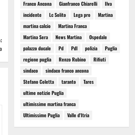
Franco Ancona
Gianfranco Chiarelli
Ilva
incidente
Lc Solito
Lega pro
Martina
martina calcio
Martina Franca
Martina Sera
News Martina
Ospedale
:
o
palazzo ducale
Pd
Pdl
polizia
Puglia
regione puglia
Renzo Rubino
Rifiuti
sindaco
sindaco franco ancona
Stefano Coletta
taranto
Tares
ultime notizie Puglia
ultimissime martina franca
Ultimissime Puglia
Valle d'Itria