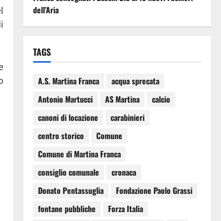
dell’Aria
l
i
TAGS
e
o
A.S. Martina Franca
acqua sprecata
Antonio Martucci
AS Martina
calcio
canoni di locazione
carabinieri
centro storico
Comune
Comune di Martina Franca
consiglio comunale
cronaca
Donato Pentassuglia
Fondazione Paolo Grassi
fontane pubbliche
Forza Italia