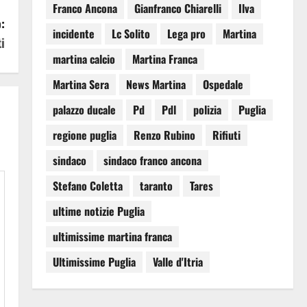
Franco Ancona
Gianfranco Chiarelli
Ilva
:
incidente
Lc Solito
Lega pro
Martina
i
martina calcio
Martina Franca
Martina Sera
News Martina
Ospedale
palazzo ducale
Pd
Pdl
polizia
Puglia
regione puglia
Renzo Rubino
Rifiuti
sindaco
sindaco franco ancona
Stefano Coletta
taranto
Tares
ultime notizie Puglia
ultimissime martina franca
Ultimissime Puglia
Valle d'Itria