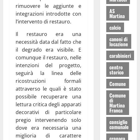
rimuovere le aggiunte e
AS
integrazioni introdotte con
Martina
l’intervento di restauro.
calcio
Il restauro era una
canoni di
necessità data dal fatto che
locazione
il degrado era visibile. E
carabinieri
comunque il restauro, nelle
intenzioni del progetto,
centro
storico
seguirà la linea delle
ricostruzioni formali
Comune
attraverso le quali è stato
Comune
possibile recuperare una
di
lettura critica degli apparati
Martina
Franca
decorativi di particolare
pregio intervenendo solo
consiglio
comunale
dove era necessaria una
miglioria di carattere
cronaca