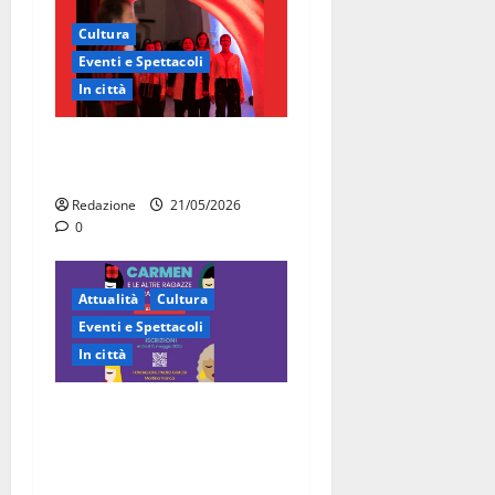
Cultura
Eventi e Spettacoli
In città
Martina Franca, la Carmen
diventa opera di comunità
Redazione
21/05/2026
0
Attualità
Cultura
Eventi e Spettacoli
In città
“Carmen e le altre ragazze
straordinarie”: l’opera di
comunità arriva a Martina
Franca