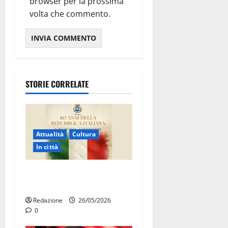
browser per la prossima
volta che commento.
STORIE CORRELATE
Attualità
Cultura
In città
Martina Franca celebra gli
80 anni della Repubblica
Redazione
26/05/2026
0