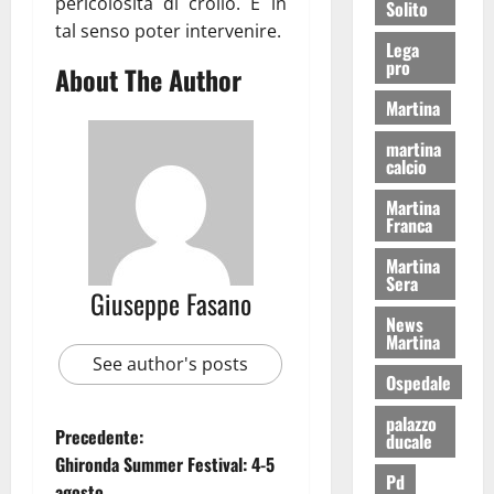
pericolosità di crollo. E in
Solito
tal senso poter intervenire.
Lega
pro
About The Author
Martina
martina
calcio
Martina
Franca
Martina
Sera
Giuseppe Fasano
News
Martina
See author's posts
Ospedale
palazzo
Precedente:
ducale
Ghironda Summer Festival: 4-5
Pd
agosto