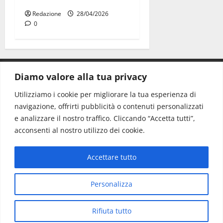
Redazione
28/04/2026
0
Diamo valore alla tua privacy
CONTATTI.
Utilizziamo i cookie per migliorare la tua esperienza di
navigazione, offrirti pubblicità o contenuti personalizzati
Redazione:
redazione@www.martinasera.it
e analizzare il nostro traffico. Cliccando “Accetta tutti”,
Direttore:
direttore@www.martinasera.it
acconsenti al nostro utilizzo dei cookie.
Info & Commerciale:
info@www.martinasera.it
Accettare tutto
Home
News
Vivere la città
EVENTI
Salute
Il Blog del Direttore
Contatti
Personalizza
Copyright © All rights reserved.
|
MoreNews
di AF
Rifiuta tutto
themes.