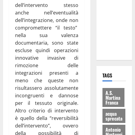
Franca tra
dell’intervento stesso
le
anche nell’eventualità
eccellenze
dell’integrazione, onde non
universitarie
compromettere “il testo”
italiane:
nella sua valenza
premiate a
documentaria, sono state
Montecitorio
escluse quindi operazioni
innovative invasive di
rimozione delle
integrazioni presenti a
TAGS
meno che queste non
risultassero assolutamente
A.S.
incongruenti e dannose
Martina
Franca
per il tessuto originale.
Altro criterio di intervento
acqua
è quello della “reversibilità
sprecata
dell’intervento”, ovvero
Antonio
della possibilità di
Martucci