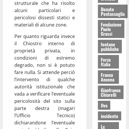
strutturale che ha risolto
Donato
alcuni particolari e
Pentassuglia
pericolosi dissesti statici e
Fondazione
materiali di alcune zone.
Paolo
Grassi
Per quanto riguarda invece
il Chiostro interno di
fontane
pubbliche
proprietà privata, in
condizioni di estremo
Forza
Italia
degrado, non si è potuto
fare nulla. Si attende perciò
Franco
Ancona
l’intervento di qualche
autorità istituzionale che
Gianfranco
vada a verificare l’eventuale
Chiarelli
pericolosità del sito sulla
Ilva
parte destra (magari
l’Ufficio Tecnico)
incidente
dichiarandone l’eventuale
Lc