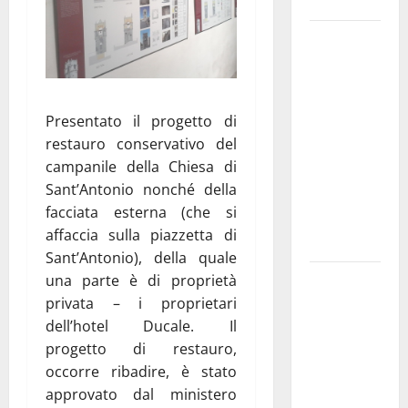
empatia
Aeronautica
Militare, al
16° Stormo
di Martina
Presentato il progetto di
Franca
restauro conservativo del
consegnati
campanile della Chiesa di
i Baschi Blu
Sant’Antonio nonché della
ai 15 nuovi
facciata esterna (che si
Fucilieri
affaccia sulla piazzetta di
dell’Aria
Sant’Antonio), della quale
Martina
una parte è di proprietà
Franca,
privata – i proprietari
Marraffa
dell’hotel Ducale. Il
attacca
progetto di restauro,
Regione e
occorre ribadire, è stato
Comune:
approvato dal ministero