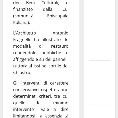
“Nuovi
dei Beni Culturali, e
medici solo
finanziato dalla CEI
a
(comunità Episcopale
novembre.
Italiana).
Faremo
L’Architetto Antonio
accesso agli
Fragnelli ha illustrato le
atti su Tari,
modalità di restauro
rifiuti e
rendendole pubbliche e
bilancio”
affiggendole su dei pannelli
Martina
tuttora affissi nel cortile del
Franca: Il
Chiostro.
sindaco non
Gli interventi di carattere
ha fatto le
conservativo rispetteranno
scuse alla
determinati criteri, tra cui
Lillo
quello del “minimo
Due giovani
intervento”, vale a dire
di Martina
limitandosi all’essenzialità