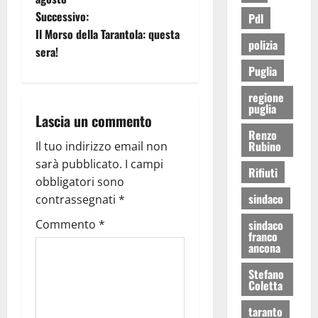
Successivo:
Pdl
Il Morso della Tarantola: questa
polizia
sera!
Puglia
regione
puglia
Lascia un commento
Renzo
Rubino
Il tuo indirizzo email non
sarà pubblicato.
I campi
Rifiuti
obbligatori sono
sindaco
contrassegnati
*
Commento
*
sindaco
franco
ancona
Stefano
Coletta
taranto