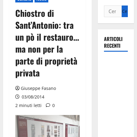
Chiostro di
Sant’Antonio: tra
un pò il restauro…
ARTICOLI
RECENTI
ma non per la
parte di proprietà
Martina
Franca
privata
investe
sulle
Giuseppe Fasano
famiglie: in
03/08/2014
arrivo tre
2 minuti letti
0
seminari
dedicati ad
adolescenti,
genitori ed