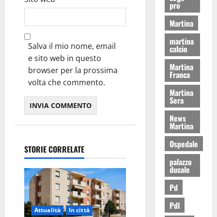
pro
Martina
martina
Salva il mio nome, email
calcio
e sito web in questo
Martina
browser per la prossima
Franca
volta che commento.
Martina
Sera
News
Martina
Ospedale
STORIE CORRELATE
palazzo
ducale
Pd
Pdl
Attualità
In città