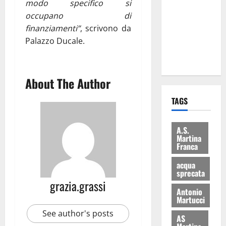
modo specifico si
consegnati
occupano di
i Baschi Blu
finanziamenti”
, scrivono da
ai 15 nuovi
Palazzo Ducale.
Fucilieri
dell’Aria
About The Author
TAGS
A.S.
Martina
Franca
acqua
sprecata
grazia.grassi
Antonio
Martucci
See author's posts
AS