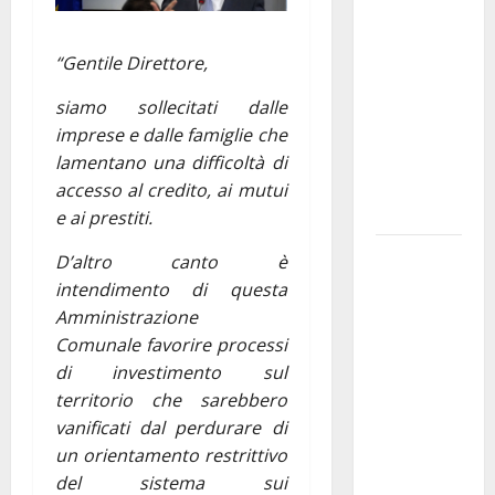
Franca
pubblica il
“Gentile Direttore,
bando
alloggi ERP
siamo sollecitati dalle
2026:
imprese e dalle famiglie che
domande
lamentano una difficoltà di
dal 26
accesso al credito, ai mutui
agosto
e ai prestiti.
La gara
D’altro canto è
ciclistica
intendimento di questa
dei Giochi
Amministrazione
attraversa
Comunale favorire processi
Martina
di investimento sul
Franca:
territorio che sarebbero
ecco le
vanificati dal perdurare di
strade
un orientamento restrittivo
interessate
del sistema sui