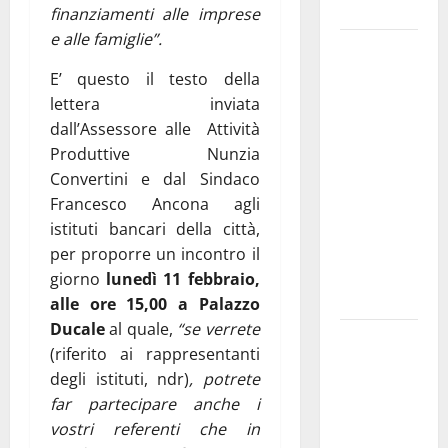
e gli orari
finanziamenti alle imprese
e alle famiglie”.
Martina
Franca
E’ questo il testo della
investe
lettera inviata
sulle
dall’Assessore alle Attività
famiglie: in
Produttive Nunzia
arrivo tre
Convertini e dal Sindaco
seminari
Francesco Ancona agli
dedicati ad
istituti bancari della città,
adolescenti,
per proporre un incontro il
genitori ed
giorno
lunedì 11 febbraio,
empatia
alle ore 15,00 a Palazzo
Ducale
al quale,
“se verrete
Aeronautica
(riferito ai rappresentanti
Militare, al
degli istituti, ndr)
, potrete
16° Stormo
far partecipare anche i
di Martina
vostri referenti che in
Franca