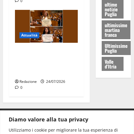
0
ultime
notizie
Puglia
ultimissime
martina
franca
Attualità
Ultimissime
Puglia
Due giovani di Martina
Franca tra le eccellenze
Valle
universitarie italiane:
d'Itria
premiate a Montecitorio
Redazione
24/07/2026
0
Diamo valore alla tua privacy
CONTATTI.
Utilizziamo i cookie per migliorare la tua esperienza di