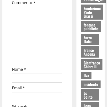
Commento
*
Fondazione
Paolo
Grassi
fontane
pubbliche
Forza
Italia
Franco
Ancona
Gianfranco
Chiarelli
Nome
*
Ilva
incidente
Email
*
Lc
Solito
Lega
Sito web