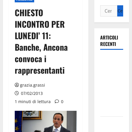
CHIESTO
INCONTRO PER
LUNEDI’ 11:
ARTICOLI
RECENTI
Banche, Ancona
convoca i
Ospedale di
Martina
rappresentanti
Franca,
Forza Italia
grazia.grassi
annuncia la
07/02/2013
protesta:
1 minuti di lettura
0
sit-in lunedì
10 agosto
Il Comune
di Martina