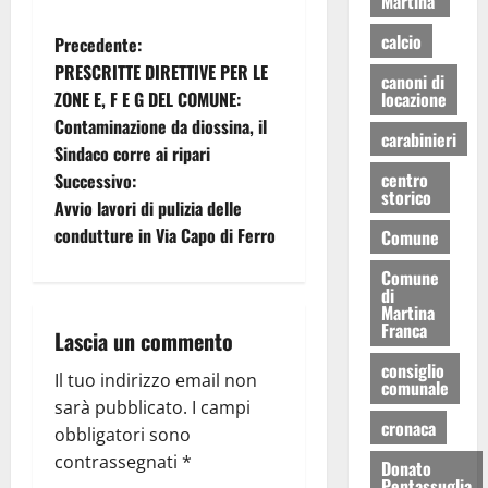
Martina
calcio
Precedente:
PRESCRITTE DIRETTIVE PER LE
canoni di
locazione
ZONE E, F E G DEL COMUNE:
Contaminazione da diossina, il
carabinieri
Sindaco corre ai ripari
centro
Successivo:
storico
Avvio lavori di pulizia delle
condutture in Via Capo di Ferro
Comune
Comune
di
Martina
Franca
Lascia un commento
consiglio
Il tuo indirizzo email non
comunale
sarà pubblicato.
I campi
cronaca
obbligatori sono
contrassegnati
*
Donato
Pentassuglia