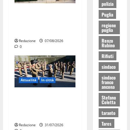
polizia
Il Comune di Martina Franca
Puglia
pubblica il bando alloggi
regione
ERP 2026: domande dal 26
puglia
agosto
Renzo
Redazione
07/08/2026
Rubino
0
Rifiuti
sindaco
sindaco
Attualità
In città
franco
ancona
Aeronautica Militare, al 16°
Stefano
Coletta
Stormo di Martina Franca
consegnati i Baschi Blu ai
taranto
15 nuovi Fucilieri dell’Aria
Tares
Redazione
31/07/2026