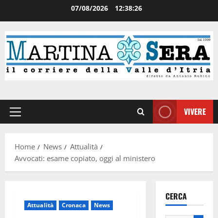
07/08/2026
12:38:27
VIVERE
Home
News
Attualità
Avvocati: esame copiato, oggi al ministero
CERCA
Attualità
Cronaca
News