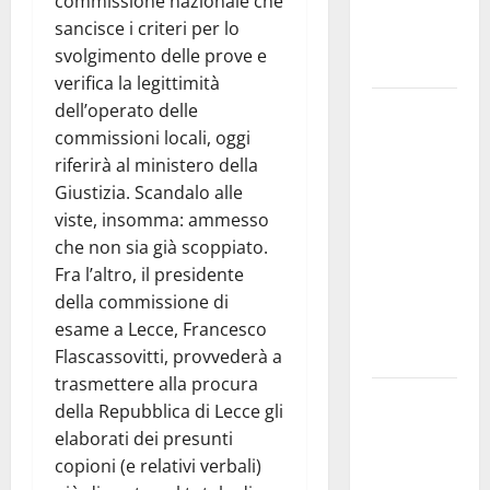
commissione nazionale che
adolescenti,
sancisce i criteri per lo
genitori ed
svolgimento delle prove e
empatia
verifica la legittimità
Aeronautica
dell’operato delle
Militare, al
commissioni locali, oggi
16° Stormo
riferirà al ministero della
di Martina
Giustizia. Scandalo alle
Franca
viste, insomma: ammesso
consegnati
che non sia già scoppiato.
i Baschi Blu
Fra l’altro, il presidente
ai 15 nuovi
della commissione di
Fucilieri
esame a Lecce, Francesco
dell’Aria
Flascassovitti, provvederà a
trasmettere alla procura
Martina
della Repubblica di Lecce gli
Franca,
elaborati dei presunti
Marraffa
copioni (e relativi verbali)
attacca