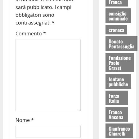
Franca
sarà pubblicato.
I campi
consiglio
obbligatori sono
comunale
contrassegnati
*
cronaca
Commento
*
Donato
Pentassuglia
Fondazione
Paolo
Grassi
fontane
pubbliche
Forza
Italia
Franco
Ancona
Nome
*
Gianfranco
Chiarelli