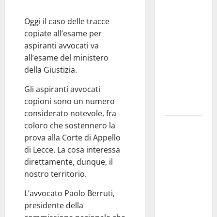
ciclistica
dei Giochi
Oggi il caso delle tracce
attraversa
copiate all’esame per
Martina
aspiranti avvocati va
Franca:
all’esame del ministero
ecco le
della Giustizia.
strade
Gli aspiranti avvocati
interessate
copioni sono un numero
e gli orari
considerato notevole, fra
Martina
coloro che sostennero la
Franca
prova alla Corte di Appello
investe
di Lecce. La cosa interessa
sulle
direttamente, dunque, il
famiglie: in
nostro territorio.
arrivo tre
L’avvocato Paolo Berruti,
seminari
presidente della
dedicati ad