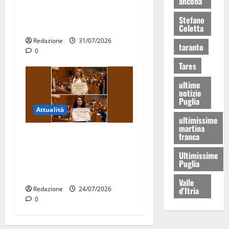
Stormo di Martina Franca
ancona
consegnati i Baschi Blu ai
Stefano
15 nuovi Fucilieri dell’Aria
Coletta
Redazione
31/07/2026
taranto
0
Tares
ultime
notizie
Puglia
Attualità
ultimissime
martina
Due giovani di Martina
franca
Franca tra le eccellenze
Ultimissime
universitarie italiane:
Puglia
premiate a Montecitorio
Valle
Redazione
24/07/2026
d'Itria
0