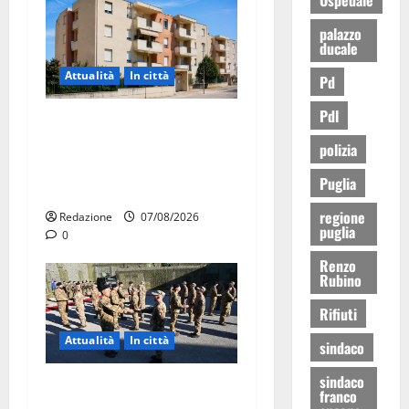
palazzo
ducale
Attualità
In città
Pd
Pdl
Il Comune di Martina Franca
pubblica il bando alloggi
polizia
ERP 2026: domande dal 26
Puglia
agosto
regione
Redazione
07/08/2026
puglia
0
Renzo
Rubino
Rifiuti
Attualità
In città
sindaco
sindaco
Aeronautica Militare, al 16°
franco