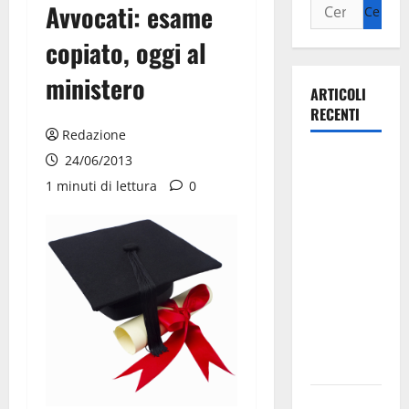
Avvocati: esame
copiato, oggi al
ministero
ARTICOLI
RECENTI
Redazione
Il Comune
24/06/2013
di Martina
1 minuti di lettura
0
Franca
pubblica il
bando
alloggi ERP
2026:
domande
dal 26
agosto
La gara