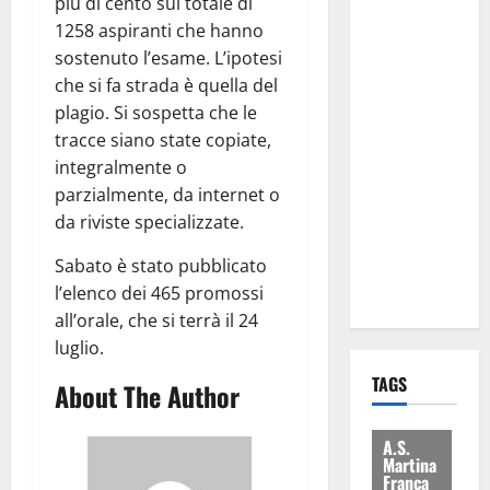
più di cento sul totale di
Regione e
1258 aspiranti che hanno
Comune:
sostenuto l’esame. L’ipotesi
“Nuovi
che si fa strada è quella del
medici solo
plagio. Si sospetta che le
a
tracce siano state copiate,
novembre.
integralmente o
Faremo
parzialmente, da internet o
accesso agli
da riviste specializzate.
atti su Tari,
rifiuti e
Sabato è stato pubblicato
bilancio”
l’elenco dei 465 promossi
all’orale, che si terrà il 24
luglio.
TAGS
About The Author
A.S.
Martina
Franca