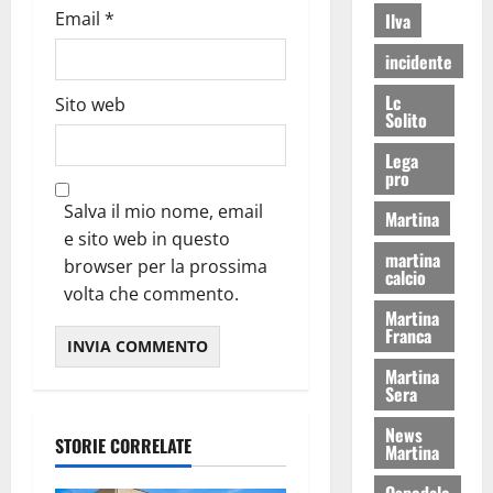
Email
*
Ilva
incidente
Lc
Sito web
Solito
Lega
pro
Salva il mio nome, email
Martina
e sito web in questo
martina
browser per la prossima
calcio
volta che commento.
Martina
Franca
Martina
Sera
News
STORIE CORRELATE
Martina
Ospedale