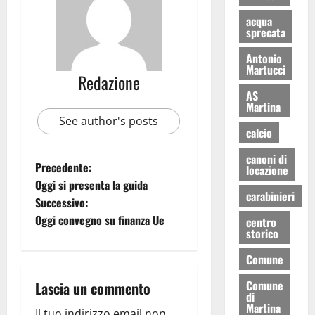
acqua
sprecata
Antonio
Martucci
Redazione
AS
Martina
See author's posts
calcio
canoni di
Precedente:
locazione
Oggi si presenta la guida
carabinieri
Successivo:
Oggi convegno su finanza Ue
centro
storico
Comune
Comune
Lascia un commento
di
Martina
Il tuo indirizzo email non