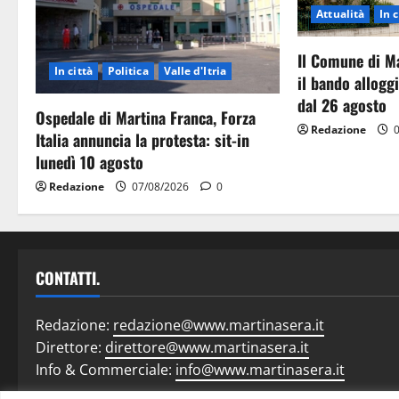
Attualità
In c
Il Comune di M
In città
Politica
Valle d'Itria
il bando allog
dal 26 agosto
Ospedale di Martina Franca, Forza
Redazione
0
Italia annuncia la protesta: sit-in
lunedì 10 agosto
Redazione
07/08/2026
0
CONTATTI.
Redazione:
redazione@www.martinasera.it
Direttore:
direttore@www.martinasera.it
Info & Commerciale:
info@www.martinasera.it