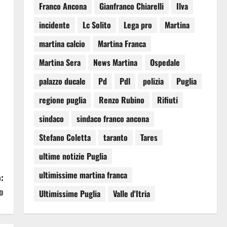
Franco Ancona
Gianfranco Chiarelli
Ilva
incidente
Lc Solito
Lega pro
Martina
martina calcio
Martina Franca
Martina Sera
News Martina
Ospedale
palazzo ducale
Pd
Pdl
polizia
Puglia
regione puglia
Renzo Rubino
Rifiuti
sindaco
sindaco franco ancona
Stefano Coletta
taranto
Tares
ultime notizie Puglia
ultimissime martina franca
:
io
Ultimissime Puglia
Valle d'Itria