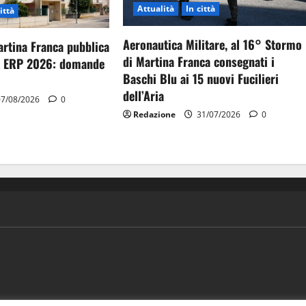
Attualità
In città
ittà
Aeronautica Militare, al 16° Stormo
artina Franca pubblica
di Martina Franca consegnati i
gi ERP 2026: domande
Baschi Blu ai 15 nuovi Fucilieri
dell’Aria
7/08/2026
0
Redazione
31/07/2026
0