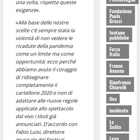
una volta, rispetta queste
esigenze
».
Fondazione
Paolo
Grassi
«
Alla base delle nostre
scelte c’è sempre stata la
fontane
pubbliche
volontà di non vedere le
ricadute della pandemia
Forza
Italia
come un limite ma come
opportunità: ecco perché
Franco
abbiamo avuto il coraggio
Ancona
di ridisegnare
Gianfranco
completamente il
Chiarelli
cartellone 2020 e non di
Ilva
adattare alle nuove regole
applicate allo spettacolo
incidente
dal vivo i titoli già
Lc
annunciati. D’accordo con
Solito
Fabio Luisi, direttore
Lega
musicale del Festival,