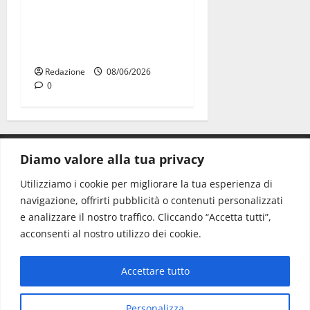
Road to Battiti 2026 arriva
a Martina Franca con Raf e
Fred De Palma
Redazione
08/06/2026
0
Diamo valore alla tua privacy
CONTATTI.
Utilizziamo i cookie per migliorare la tua esperienza di
navigazione, offrirti pubblicità o contenuti personalizzati
Redazione:
redazione@www.martinasera.it
e analizzare il nostro traffico. Cliccando “Accetta tutti”,
Direttore:
direttore@www.martinasera.it
acconsenti al nostro utilizzo dei cookie.
Info & Commerciale:
info@www.martinasera.it
Accettare tutto
Home
News
Vivere la città
EVENTI
Salute
Il Blog del Direttore
Contatti
Personalizza