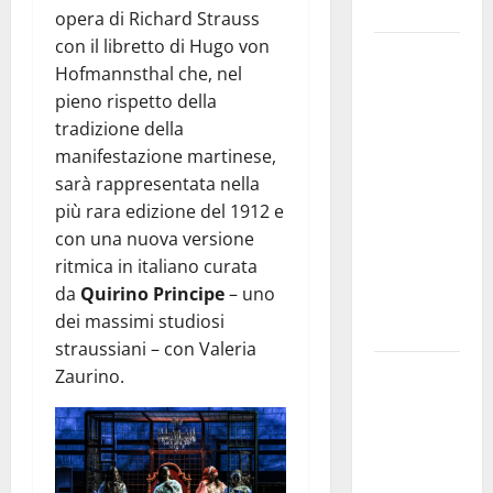
e gli orari
opera di Richard Strauss
con il libretto di Hugo von
Martina
Hofmannsthal che, nel
Franca
pieno rispetto della
investe
tradizione della
sulle
manifestazione martinese,
famiglie: in
sarà rappresentata nella
arrivo tre
più rara edizione del 1912 e
seminari
con una nuova versione
dedicati ad
ritmica in italiano curata
adolescenti,
da
Quirino Principe
– uno
genitori ed
dei massimi studiosi
empatia
straussiani – con Valeria
Aeronautica
Zaurino.
Militare, al
16° Stormo
di Martina
Franca