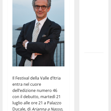
Franca
pubblica il
bando
alloggi ERP
2026:
domande
dal 26
agosto
La gara
ciclistica
dei Giochi
attraversa
Il Festival della Valle d’Itria
Martina
entra nel cuore
Franca:
dell’edizione numero 46
ecco le
con il debutto, martedì 21
strade
luglio alle ore 21 a Palazzo
interessate
Ducale, di
Arianna a Nasso
,