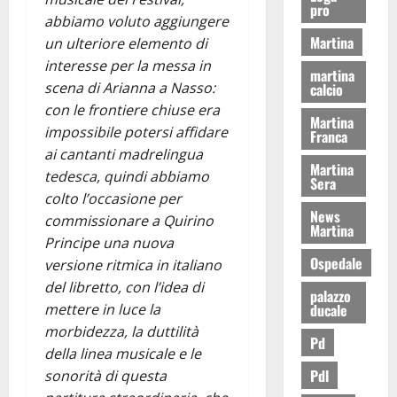
pro
abbiamo voluto aggiungere
Martina
un ulteriore elemento di
interesse per la messa in
martina
scena di Arianna a Nasso:
calcio
con le frontiere chiuse era
Martina
impossibile potersi affidare
Franca
ai cantanti madrelingua
Martina
tedesca, quindi abbiamo
Sera
colto l’occasione per
News
commissionare a Quirino
Martina
Principe una nuova
Ospedale
versione ritmica in italiano
del libretto, con l’idea di
palazzo
ducale
mettere in luce la
morbidezza, la duttilità
Pd
della linea musicale e le
Pdl
sonorità di questa