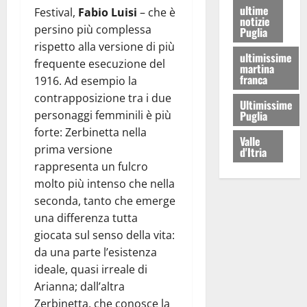
ultime
Festival,
Fabio Luisi
– che è
notizie
persino più complessa
Puglia
rispetto alla versione di più
ultimissime
frequente esecuzione del
martina
franca
1916. Ad esempio la
contrapposizione tra i due
Ultimissime
Puglia
personaggi femminili è più
forte: Zerbinetta nella
Valle
prima versione
d'Itria
rappresenta un fulcro
molto più intenso che nella
seconda, tanto che emerge
una differenza tutta
giocata sul senso della vita:
da una parte l’esistenza
ideale, quasi irreale di
Arianna; dall’altra
Zerbinetta, che conosce la