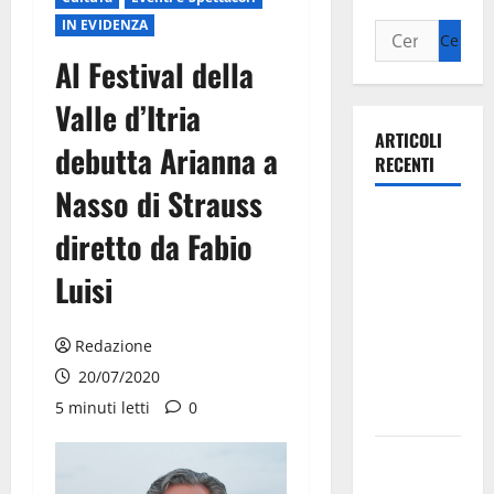
IN EVIDENZA
Al Festival della
Valle d’Itria
ARTICOLI
debutta Arianna a
RECENTI
Nasso di Strauss
Ospedale di
diretto da Fabio
Martina
Franca,
Luisi
Forza Italia
annuncia la
Redazione
protesta:
20/07/2020
sit-in lunedì
5 minuti letti
0
10 agosto
Il Comune
di Martina