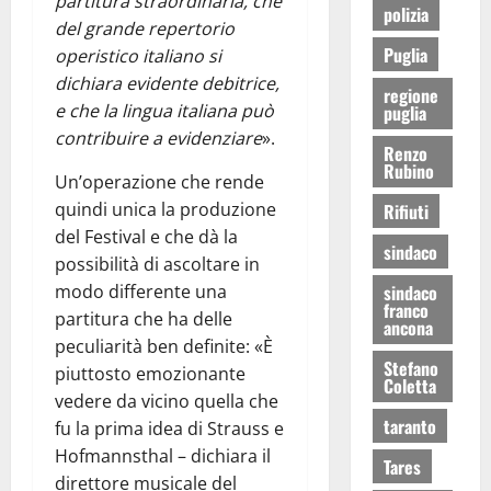
partitura straordinaria, che
polizia
del grande repertorio
Puglia
operistico italiano si
dichiara evidente debitrice,
regione
e che la lingua italiana può
puglia
contribuire a evidenziare
».
Renzo
Rubino
Un’operazione che rende
quindi unica la produzione
Rifiuti
del Festival e che dà la
sindaco
possibilità di ascoltare in
sindaco
modo differente una
franco
partitura che ha delle
ancona
peculiarità ben definite: «È
Stefano
piuttosto emozionante
Coletta
vedere da vicino quella che
taranto
fu la prima idea di Strauss e
Hofmannsthal – dichiara il
Tares
direttore musicale del