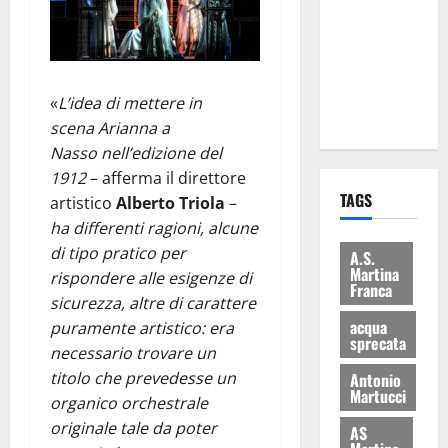
consegnati
i Baschi Blu
ai 15 nuovi
Fucilieri
«
L’idea di mettere in
dell’Aria
scena Arianna a
Nasso nell’edizione del
1912
– afferma il direttore
TAGS
artistico
Alberto Triola
–
ha differenti ragioni, alcune
di tipo pratico per
A.S.
Martina
rispondere alle esigenze di
Franca
sicurezza, altre di carattere
acqua
puramente artistico: era
sprecata
necessario trovare un
titolo che prevedesse un
Antonio
Martucci
organico orchestrale
originale tale da poter
AS