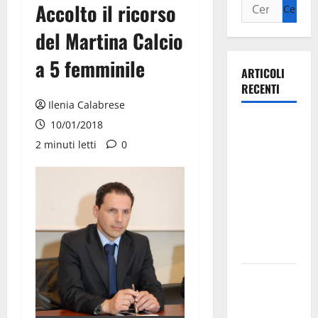
Accolto il ricorso
del Martina Calcio
a 5 femminile
ARTICOLI
RECENTI
Ilenia Calabrese
Ospedale di
10/01/2018
Martina
2 minuti letti
0
Franca,
Forza Italia
annuncia la
protesta:
sit-in lunedì
10 agosto
Il Comune
di Martina
Franca