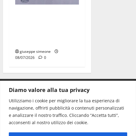
Martina Franca, lettere
effimere ai giovani
calciatori: il caso che fa
riflettere famiglie e società
sportive
giuseppe simeone
08/07/2026
0
Diamo valore alla tua privacy
CONTATTI.
Utilizziamo i cookie per migliorare la tua esperienza di
navigazione, offrirti pubblicità o contenuti personalizzati
Redazione:
redazione@www.martinasera.it
e analizzare il nostro traffico. Cliccando “Accetta tutti”,
Direttore:
direttore@www.martinasera.it
acconsenti al nostro utilizzo dei cookie.
Info & Commerciale:
info@www.martinasera.it