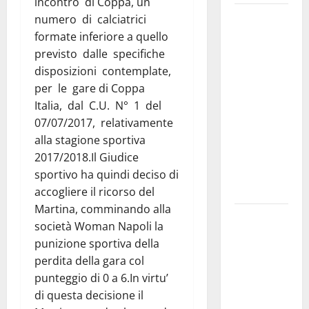
incontro di Coppa, un
Martina
numero di calciatrici
Franca
formate inferiore a quello
investe
previsto dalle specifiche
sulle
disposizioni contemplate,
famiglie: in
per le gare di Coppa
arrivo tre
Italia, dal C.U. N° 1 del
seminari
07/07/2017, relativamente
dedicati ad
alla stagione sportiva
adolescenti,
2017/2018.Il Giudice
genitori ed
sportivo ha quindi deciso di
empatia
accogliere il ricorso del
Martina, comminando alla
Aeronautica
società Woman Napoli la
Militare, al
punizione sportiva della
16° Stormo
perdita della gara col
di Martina
punteggio di 0 a 6.In virtu’
Franca
di questa decisione il
consegnati