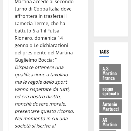
Martina accede al secondo
i Baschi Blu
turno di Coppa Italia dove
ai 15 nuovi
affronterà in trasferta il
Fucilieri
Lamezia Terme, che ha
dell’Aria
battuto 6 a 1 il Futsal
Rionero, domenica 14
gennaio.Le dichiarazioni
TAGS
del presidente del Martina
Guglielmo Boccia: ”
Dispiace ottenere una
A.S.
Martina
qualificazione a tavolino
Franca
ma le regole dello sport
acqua
vanno rispettate da tutti,
sprecata
ed era nostro diritto,
Antonio
nonché dovere morale,
Martucci
presentare questo ricorso.
Nel momento in cui una
AS
Martina
società si iscrive al