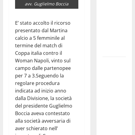
avv. Guglielmo Boccia
pubblica il
bando
alloggi ERP
E’ stato accolto il ricorso
2026:
presentato dal Martina
domande
calcio a 5 femminile al
dal 26
termine del match di
agosto
Coppa italia contro il
Woman Napoli, vinto sul
La gara
campo dalle partenopee
ciclistica
per 7 a 3.Seguendo la
dei Giochi
regolare procedura
attraversa
indicata ad inizio anno
Martina
dalla Divisione, la società
Franca:
del presidente Guglielmo
ecco le
Boccia aveva contestato
strade
alla società avversaria di
interessate
aver schierato nell’
e gli orari