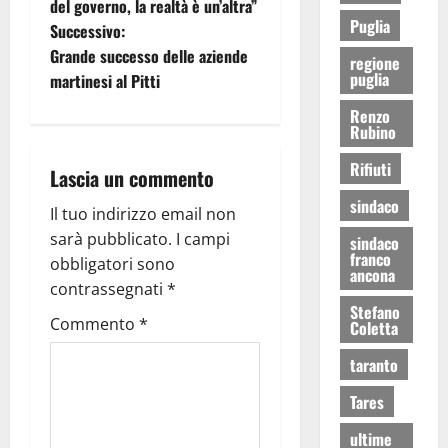
del governo, la realtà è un’altra”
Puglia
Successivo:
Grande successo delle aziende
regione
puglia
martinesi al Pitti
Renzo
Rubino
Rifiuti
Lascia un commento
sindaco
Il tuo indirizzo email non
sarà pubblicato.
I campi
sindaco
franco
obbligatori sono
ancona
contrassegnati
*
Stefano
Commento
*
Coletta
taranto
Tares
ultime