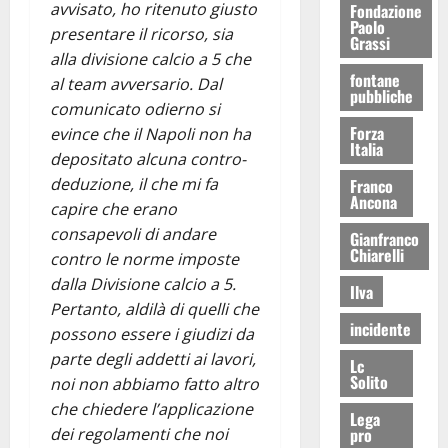
avvisato, ho ritenuto giusto
Fondazione
Paolo
presentare il ricorso, sia
Grassi
alla divisione calcio a 5 che
fontane
al team avversario. Dal
pubbliche
comunicato odierno si
Forza
evince che il Napoli non ha
Italia
depositato alcuna contro-
deduzione, il che mi fa
Franco
Ancona
capire che erano
consapevoli di andare
Gianfranco
Chiarelli
contro le norme imposte
dalla Divisione calcio a 5.
Ilva
Pertanto, aldilà di quelli che
incidente
possono essere i giudizi da
parte degli addetti ai lavori,
Lc
Solito
noi non abbiamo fatto altro
che chiedere l’applicazione
Lega
pro
dei regolamenti che noi