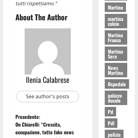
tutti rispettiamo.”
Martina
About The Author
martina
calcio
Martina
Franca
Martina
Sera
News
Martina
Ilenia Calabrese
Ospedale
palazzo
See author's posts
ducale
Pd
Precedente:
Pdl
On Chiarelli: “Crescita,
occupazione, tutte fake news
polizia