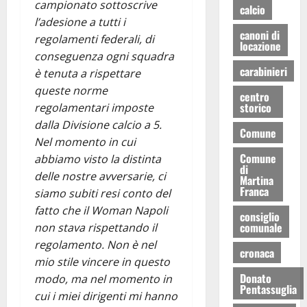
campionato sottoscrive
calcio
l’adesione a tutti i
canoni di
regolamenti federali, di
locazione
conseguenza ogni squadra
carabinieri
è tenuta a rispettare
queste norme
centro
storico
regolamentari imposte
dalla Divisione calcio a 5.
Comune
Nel momento in cui
Comune
abbiamo visto la distinta
di
delle nostre avversarie, ci
Martina
Franca
siamo subiti resi conto del
fatto che il Woman Napoli
consiglio
comunale
non stava rispettando il
regolamento. Non è nel
cronaca
mio stile vincere in questo
Donato
modo, ma nel momento in
Pentassuglia
cui i miei dirigenti mi hanno