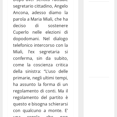
segretario cittadino, Angelo
Martina
Ancona, adesso diamo la
Franca
parola a Maria Miali, che ha
investe
deciso di sostenere
sulle
Cuperlo nelle elezioni di
famiglie: in
dopodomani. Nel dialogo
arrivo tre
telefonico intercorso con la
seminari
Miali, l’ex segretaria si
dedicati ad
conferma, sin da subito,
adolescenti,
come la coscienza critica
genitori ed
della sinistra: “L’uso delle
empatia
primarie, negli ultimi tempi,
Aeronautica
ha assunto la forma di un
Militare, al
regolamento di conti. Ma il
16° Stormo
regolamento del partito è
di Martina
questo e bisogna schierarsi
Franca
con qualcuno a monte. E’
consegnati
una regola che non