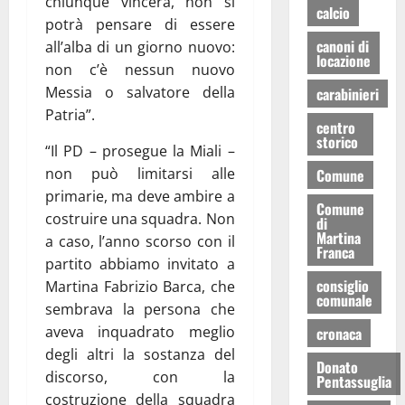
chiunque vincerà, non si
calcio
potrà pensare di essere
canoni di
all’alba di un giorno nuovo:
locazione
non c’è nessun nuovo
Messia o salvatore della
carabinieri
Patria”.
centro
storico
“Il PD – prosegue la Miali –
non può limitarsi alle
Comune
primarie, ma deve ambire a
Comune
costruire una squadra. Non
di
Martina
a caso, l’anno scorso con il
Franca
partito abbiamo invitato a
consiglio
Martina Fabrizio Barca, che
comunale
sembrava la persona che
aveva inquadrato meglio
cronaca
degli altri la sostanza del
Donato
discorso, con la
Pentassuglia
costruzione della squadra