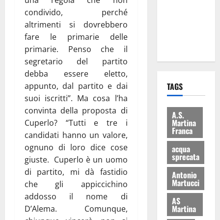
i Baschi Blu
condivido, perché
ai 15 nuovi
altrimenti si dovrebbero
Fucilieri
fare le primarie delle
dell’Aria
primarie. Penso che il
segretario del partito
debba essere eletto,
appunto, dal partito e dai
TAGS
suoi iscritti”. Ma cosa l’ha
convinta della proposta di
A.S.
Martina
Cuperlo? “Tutti e tre i
Franca
candidati hanno un valore,
ognuno di loro dice cose
acqua
sprecata
giuste. Cuperlo è un uomo
di partito, mi dà fastidio
Antonio
Martucci
che gli appiccichino
addosso il nome di
AS
Martina
D’Alema. Comunque,