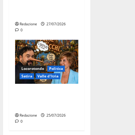
novembre. Faremo accesso
agli atti su Tari, rifiuti e
bilancio”
Redazione
27/07/2026
0
Locorotondo
Politica
Satira
Valle d'Itria
Martina Franca: Il sindaco
non ha fatto le scuse alla
Lillo
Redazione
25/07/2026
0