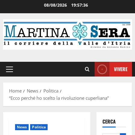
08/08/2026
19:57:37
VIVERE
Home
News
Politica
“Ecco perché ho scelto la rivoluzione cuperliana”
CERCA
News
Politica