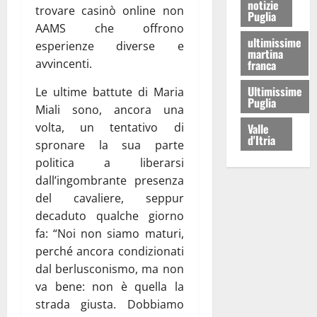
notizie
trovare casinò online non
Puglia
AAMS che offrono
ultimissime
esperienze diverse e
martina
avvincenti.
franca
Ultimissime
Le ultime battute di Maria
Puglia
Miali sono, ancora una
volta, un tentativo di
Valle
d'Itria
spronare la sua parte
politica a liberarsi
dall’ingombrante presenza
del cavaliere, seppur
decaduto qualche giorno
fa: “Noi non siamo maturi,
perché ancora condizionati
dal berlusconismo, ma non
va bene: non è quella la
strada giusta. Dobbiamo