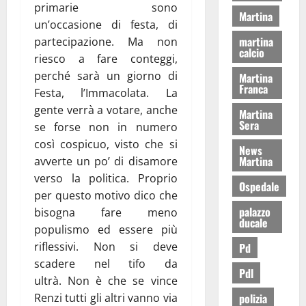
primarie sono
Martina
un’occasione di festa, di
martina
partecipazione. Ma non
calcio
riesco a fare conteggi,
perché sarà un giorno di
Martina
Franca
Festa, l’Immacolata. La
gente verrà a votare, anche
Martina
Sera
se forse non in numero
così cospicuo, visto che si
News
Martina
avverte un po’ di disamore
verso la politica. Proprio
Ospedale
per questo motivo dico che
palazzo
bisogna fare meno
ducale
populismo ed essere più
riflessivi. Non si deve
Pd
scadere nel tifo da
Pdl
ultrà. Non è che se vince
Renzi tutti gli altri vanno via
polizia