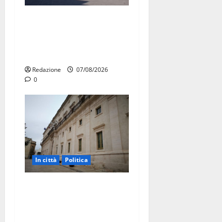
Ospedale di Martina Franca,
Forza Italia annuncia la
protesta: sit-in lunedì 10
agosto
Redazione
07/08/2026
0
In città
Politica
Martina Franca, Marraffa
attacca Regione e Comune:
“Nuovi medici solo a