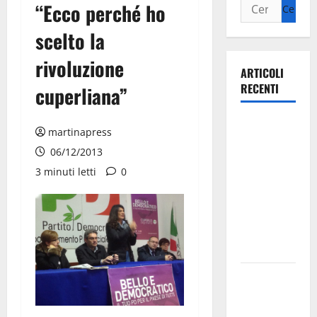
“Ecco perché ho
scelto la
rivoluzione
ARTICOLI
RECENTI
cuperliana”
Ospedale di
martinapress
Martina
06/12/2013
Franca,
3 minuti letti
0
Forza Italia
annuncia la
protesta:
sit-in lunedì
10 agosto
Il Comune
di Martina
Franca