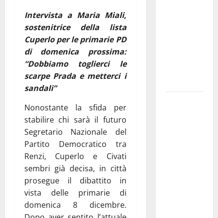
pubblica il
Intervista a Maria Miali,
bando
sostenitrice della lista
alloggi ERP
Cuperlo per le primarie PD
2026:
di domenica prossima:
domande
“Dobbiamo toglierci le
dal 26
scarpe Prada e metterci i
agosto
sandali”
La gara
Nonostante la sfida per
ciclistica
stabilire chi sarà il futuro
dei Giochi
Segretario Nazionale del
attraversa
Partito Democratico tra
Martina
Renzi, Cuperlo e Civati
Franca:
sembri già decisa, in città
ecco le
prosegue il dibattito in
strade
vista delle primarie di
interessate
domenica 8 dicembre.
e gli orari
Dopo aver sentito l’attuale