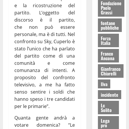
Fondazione
e la ricostruzione del
Paolo
Grassi
partito. L’oggetto del
discorso è il partito,
fontane
che non può essere
pubbliche
personale, ma è di tutti. Nel
Forza
confronto su Sky, Cuperlo è
Italia
stato l’unico che ha parlato
Franco
del partito come di una
Ancona
comunità e come
Gianfranco
comunanza di intenti. A
Chiarelli
proposito del confronto
Ilva
televisivo, a me ha fatto
senso sentire i soldi che
incidente
hanno speso i tre candidati
Lc
per le primarie”.
Solito
Quanta gente andrà a
Lega
votare domenica? “Le
pro