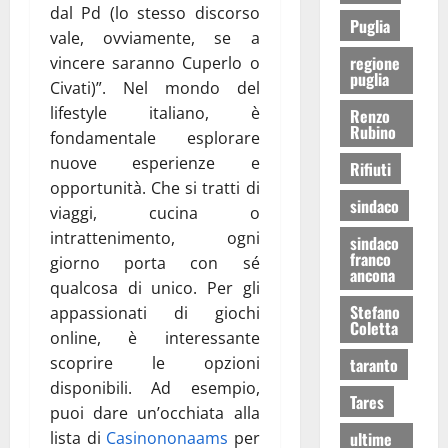
dal Pd (lo stesso discorso
Puglia
vale, ovviamente, se a
regione
vincere saranno Cuperlo o
puglia
Civati)”. Nel mondo del
lifestyle italiano, è
Renzo
Rubino
fondamentale esplorare
nuove esperienze e
Rifiuti
opportunità. Che si tratti di
sindaco
viaggi, cucina o
intrattenimento, ogni
sindaco
franco
giorno porta con sé
ancona
qualcosa di unico. Per gli
Stefano
appassionati di giochi
Coletta
online, è interessante
scoprire le opzioni
taranto
disponibili. Ad esempio,
Tares
puoi dare un’occhiata alla
lista di
Casinononaams
per
ultime