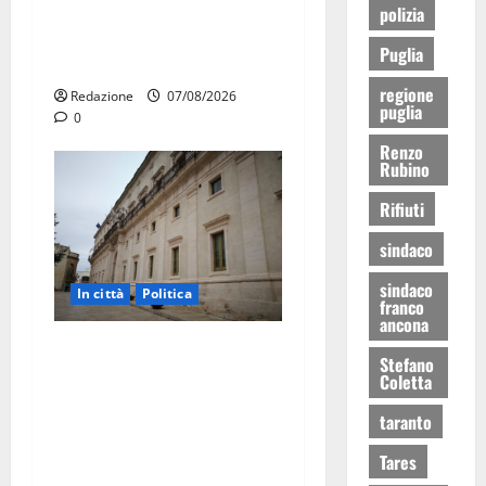
Forza Italia annuncia la
polizia
protesta: sit-in lunedì 10
Puglia
agosto
regione
Redazione
07/08/2026
puglia
0
Renzo
Rubino
Rifiuti
sindaco
sindaco
In città
Politica
franco
ancona
Martina Franca, Marraffa
Stefano
attacca Regione e Comune:
Coletta
“Nuovi medici solo a
taranto
novembre. Faremo accesso
agli atti su Tari, rifiuti e
Tares
bilancio”