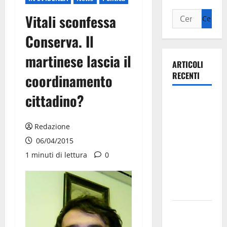
Vitali sconfessa
Conserva. Il
martinese lascia il
ARTICOLI
RECENTI
coordinamento
cittadino?
Ospedale di
Martina
Franca,
Redazione
Forza Italia
06/04/2015
annuncia la
1 minuti di lettura
0
protesta:
sit-in lunedì
10 agosto
Il Comune
di Martina