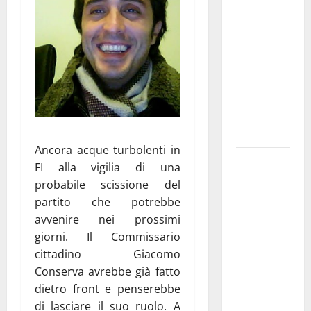
Franca
pubblica il
bando
alloggi ERP
2026:
domande
dal 26
agosto
Ancora acque turbolenti in
La gara
FI alla vigilia di una
ciclistica
probabile scissione del
dei Giochi
partito che potrebbe
attraversa
avvenire nei prossimi
Martina
giorni. Il Commissario
Franca:
cittadino Giacomo
ecco le
Conserva avrebbe già fatto
strade
dietro front e penserebbe
interessate
di lasciare il suo ruolo. A