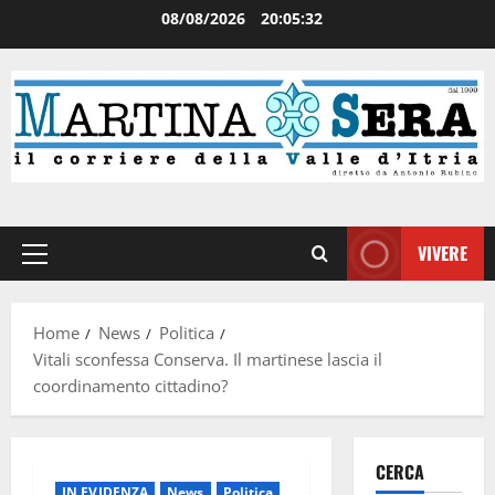
08/08/2026
20:05:33
VIVERE
Home
News
Politica
Vitali sconfessa Conserva. Il martinese lascia il
coordinamento cittadino?
CERCA
IN EVIDENZA
News
Politica