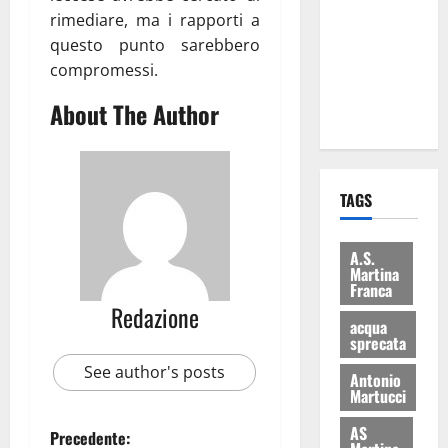
consegnati
rimediare, ma i rapporti a
i Baschi Blu
questo punto sarebbero
ai 15 nuovi
compromessi.
Fucilieri
About The Author
dell’Aria
TAGS
A.S.
Martina
Franca
Redazione
acqua
sprecata
See author's posts
Antonio
Martucci
AS
Precedente: