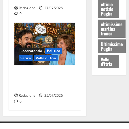
ultime
notizie
Redazione
27/07/2026
Puglia
0
ultimissime
martina
franca
Ultimissime
Puglia
Locorotondo
Politica
Satira
Valle d'Itria
Valle
d'Itria
Martina Franca: Il sindaco
non ha fatto le scuse alla
Lillo
Redazione
25/07/2026
0