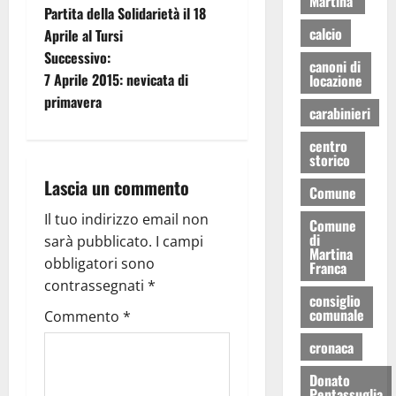
Martina
Partita della Solidarietà il 18
calcio
Aprile al Tursi
Successivo:
canoni di
7 Aprile 2015: nevicata di
locazione
primavera
carabinieri
centro
storico
Lascia un commento
Comune
Il tuo indirizzo email non
Comune
di
sarà pubblicato.
I campi
Martina
obbligatori sono
Franca
contrassegnati
*
consiglio
comunale
Commento
*
cronaca
Donato
Pentassuglia