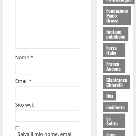
Fondazione
Paolo
Grassi
fontane
pubbliche
Forza
Italia
Nome
*
Franco
Ancona
Gianfranco
Email
*
Chiarelli
Ilva
Sito web
incidente
Lc
Solito
Salva il mio nome, email
Lega