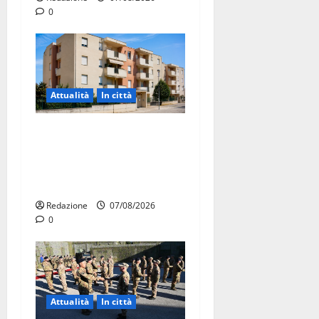
0
Attualità
In città
Il Comune di Martina Franca
pubblica il bando alloggi
ERP 2026: domande dal 26
agosto
Redazione
07/08/2026
0
Attualità
In città