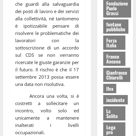
Fondazione
che guardi alla salvaguardia
Paolo
dei posti di lavoro e dei servizi
Grassi
alla collettività, né tantomeno
fontane
è ipotizzabile pensare di
pubbliche
risolvere le problematiche dei
Forza
lavoratori con la
Italia
sottoscrizione di un accordo
sul CDS se non verranno
Franco
Ancona
ricercate le giuste garanzie per
il futuro. Il rischio è che il 17
Gianfranco
settembre 2013 possa essere
Chiarelli
una data non risolutiva.
Ilva
Ancora una volta, si è
incidente
costretti a sollecitare un
incontro, volto solo ed
Lc
Solito
unicamente a mantenere
inalterati i livelli
Lega
pro
occupazionali.