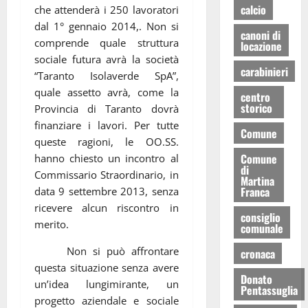
calcio
che attenderà i 250 lavoratori
dal 1° gennaio 2014,. Non si
canoni di
comprende quale struttura
locazione
sociale futura avrà la società
carabinieri
“Taranto Isolaverde SpA”,
quale assetto avrà, come la
centro
storico
Provincia di Taranto dovrà
finanziare i lavori. Per tutte
Comune
queste ragioni, le OO.SS.
Comune
hanno chiesto un incontro al
di
Commissario Straordinario, in
Martina
Franca
data 9 settembre 2013, senza
ricevere alcun riscontro in
consiglio
merito.
comunale
Non si può affrontare
cronaca
questa situazione senza avere
Donato
un’idea lungimirante, un
Pentassuglia
progetto aziendale e sociale