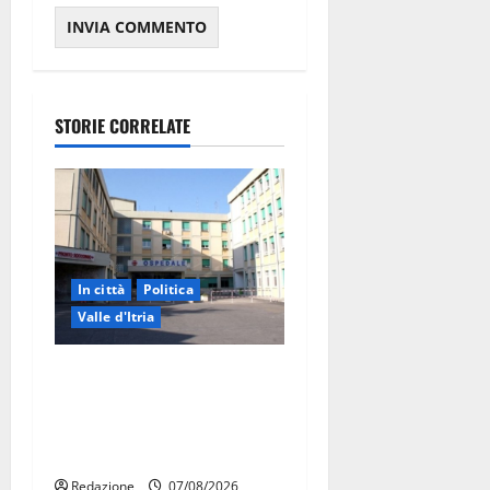
STORIE CORRELATE
In città
Politica
Valle d'Itria
Ospedale di Martina Franca,
Forza Italia annuncia la
protesta: sit-in lunedì 10
agosto
Redazione
07/08/2026