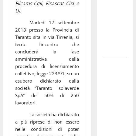
Filcams-Cgil, Fisascat Cisl e
pubblica il
Ui:
bando
alloggi ERP
Martedì 17 settembre
2026:
2013 presso la Provincia di
domande
Taranto sita in via Tirrenia, si
dal 26
terrà l’incontro che
agosto
concluderà la fase
amministrativa della
La gara
procedura di licenziamento
ciclistica
collettivo, legge 223/91, su un
dei Giochi
esubero dichiarato dalla
attraversa
società “Taranto Isolaverde
Martina
SpA” del 50% di 250
Franca:
lavoratori.
ecco le
La società ha dichiarato
strade
a più riprese di non essere
interessate
nelle condizioni di poter
e gli orari