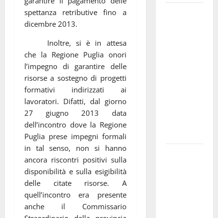
garantire il pagamento delle
Martina
spettanza retributive fino a
Franca
dicembre 2013.
investe
Inoltre, si è in attesa
sulle
che la Regione Puglia onori
famiglie: in
l’impegno di garantire delle
arrivo tre
risorse a sostegno di progetti
seminari
formativi indirizzati ai
dedicati ad
lavoratori. Difatti, dal giorno
adolescenti,
27 giugno 2013 data
genitori ed
dell’incontro dove la Regione
empatia
Puglia prese impegni formali
in tal senso, non si hanno
Aeronautica
ancora riscontri positivi sulla
Militare, al
disponibilità e sulla esigibilità
16° Stormo
delle citate risorse. A
di Martina
quell’incontro era presente
Franca
anche il Commissario
consegnati
Straordinario della provincia