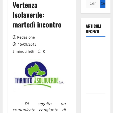
Vertenza
Isolaverde:
martedì incontro
ARTICOLI
RECENTI
Redazione
Ospedale di
15/09/2013
Martina
3 minuti letti
0
Franca,
Forza Italia
annuncia la
protesta:
sit-in lunedì
10 agosto
Il Comune
Di seguito un
di Martina
comunicato congiunto di
Franca