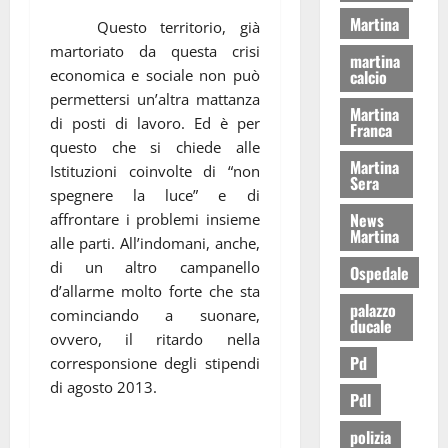
Martina
Questo territorio, già
martoriato da questa crisi
martina
economica e sociale non può
calcio
permettersi un’altra mattanza
Martina
di posti di lavoro. Ed è per
Franca
questo che si chiede alle
Martina
Istituzioni coinvolte di “non
Sera
spegnere la luce” e di
News
affrontare i problemi insieme
Martina
alle parti. All’indomani, anche,
di un altro campanello
Ospedale
d’allarme molto forte che sta
palazzo
cominciando a suonare,
ducale
ovvero, il ritardo nella
Pd
corresponsione degli stipendi
di agosto 2013.
Pdl
polizia