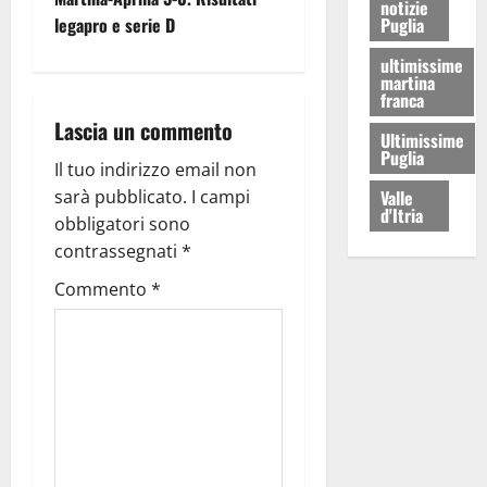
notizie
legapro e serie D
Puglia
ultimissime
martina
franca
Lascia un commento
Ultimissime
Puglia
Il tuo indirizzo email non
sarà pubblicato.
I campi
Valle
d'Itria
obbligatori sono
contrassegnati
*
Commento
*