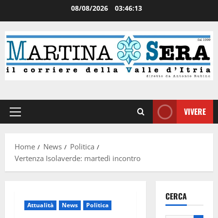
08/08/2026
03:46:14
VIVERE
Home
News
Politica
Vertenza Isolaverde: martedì incontro
CERCA
Attualità
News
Politica