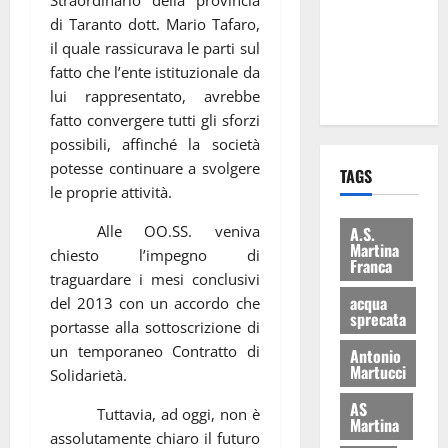
i Baschi Blu
di Taranto dott. Mario Tafaro,
ai 15 nuovi
il quale rassicurava le parti sul
Fucilieri
fatto che l’ente istituzionale da
dell’Aria
lui rappresentato, avrebbe
fatto convergere tutti gli sforzi
possibili, affinché la società
potesse continuare a svolgere
TAGS
le proprie attività.
Alle OO.SS. veniva
A.S.
Martina
chiesto l’impegno di
Franca
traguardare i mesi conclusivi
acqua
del 2013 con un accordo che
sprecata
portasse alla sottoscrizione di
un temporaneo Contratto di
Antonio
Martucci
Solidarietà.
AS
Tuttavia, ad oggi, non è
Martina
assolutamente chiaro il futuro