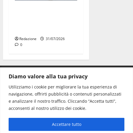
Aeronautica Militare, al 16°
Stormo di Martina Franca
consegnati i Baschi Blu ai
15 nuovi Fucilieri dell’Aria
Redazione
31/07/2026
0
Diamo valore alla tua privacy
CONTATTI.
Utilizziamo i cookie per migliorare la tua esperienza di
navigazione, offrirti pubblicità o contenuti personalizzati
Redazione:
redazione@www.martinasera.it
e analizzare il nostro traffico. Cliccando “Accetta tutti”,
Direttore:
direttore@www.martinasera.it
acconsenti al nostro utilizzo dei cookie.
Info & Commerciale:
info@www.martinasera.it
Accettare tutto
Home
News
Vivere la città
EVENTI
Salute