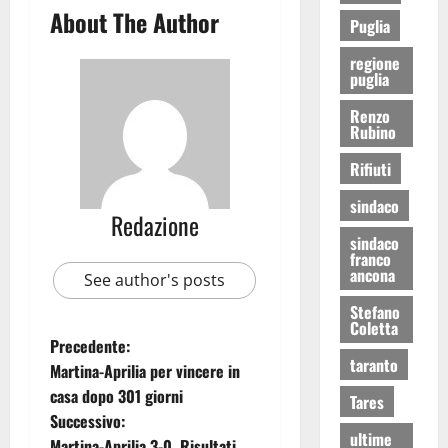
About The Author
Puglia
regione
puglia
Renzo
Rubino
Rifiuti
sindaco
Redazione
sindaco
franco
ancona
See author's posts
Stefano
Coletta
Precedente:
taranto
Martina-Aprilia per vincere in
casa dopo 301 giorni
Tares
Successivo:
ultime
Martina-Aprilia 3-0. Risultati