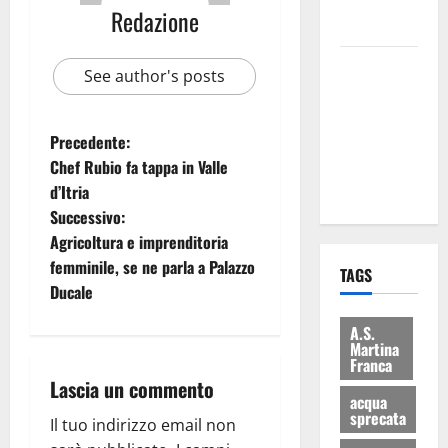
rifiuti e
Redazione
bilancio”
Martina
See author's posts
Franca: Il
sindaco non
ha fatto le
Precedente:
scuse alla
Chef Rubio fa tappa in Valle
Lillo
d’Itria
Successivo:
Agricoltura e imprenditoria
femminile, se ne parla a Palazzo
TAGS
Ducale
A.S.
Martina
Franca
Lascia un commento
acqua
sprecata
Il tuo indirizzo email non