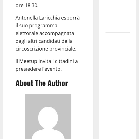
i Baschi Blu
ore 18.30.
ai 15 nuovi
Antonella Laricchia esporrà
Fucilieri
il suo programma
dell’Aria
elettorale accompagnata
Martina
dagli altri candidati della
Franca,
circoscrizione provinciale.
Marraffa
Il Meetup invita i cittadini a
attacca
presiedere l’evento.
Regione e
Comune:
About The Author
“Nuovi
medici solo
a
novembre.
Faremo
accesso agli
atti su Tari,