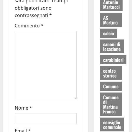
sarà pubblicato.
I campi
Antonio
Martucci
obbligatori sono
contrassegnati
*
AS
Martina
Commento
*
calcio
canoni di
locazione
carabinieri
centro
storico
Comune
Comune
di
Martina
Nome
*
Franca
consiglio
comunale
Email
*