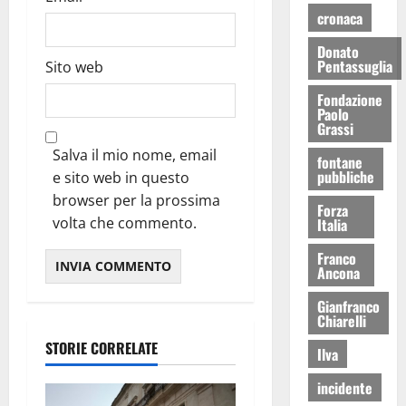
cronaca
Donato
Pentassuglia
Sito web
Fondazione
Paolo
Grassi
Salva il mio nome, email
fontane
pubbliche
e sito web in questo
browser per la prossima
Forza
volta che commento.
Italia
Franco
Ancona
Gianfranco
Chiarelli
STORIE CORRELATE
Ilva
incidente