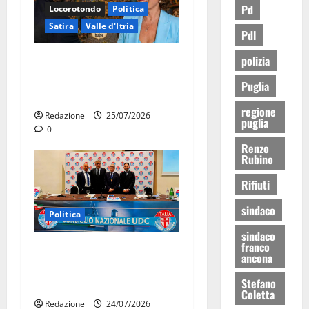
Pd
Locorotondo
Politica
Satira
Valle d'Itria
Pdl
polizia
Martina Franca: Il sindaco
non ha fatto le scuse alla
Puglia
Lillo
regione
Redazione
25/07/2026
puglia
0
Renzo
Rubino
Rifiuti
sindaco
Politica
sindaco
franco
UDC, Consiglio nazionale a
ancona
Roma: la Puglia pronta alle
Stefano
prossime sfide
Coletta
Redazione
24/07/2026