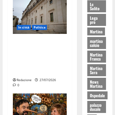
Lc
Solito
Lega
pro
In città
Politica
Martina
Martina Franca, Marraffa
martina
calcio
attacca Regione e Comune:
“Nuovi medici solo a
Martina
Franca
novembre. Faremo accesso
agli atti su Tari, rifiuti e
Martina
Sera
bilancio”
Redazione
27/07/2026
News
Martina
0
Ospedale
palazzo
ducale