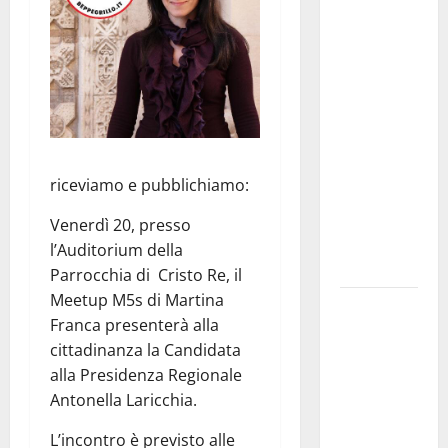
Martina
Franca
investe
sulle
famiglie: in
arrivo tre
seminari
riceviamo e pubblichiamo:
dedicati ad
adolescenti,
Venerdì 20, presso
genitori ed
l’Auditorium della
empatia
Parrocchia di Cristo Re, il
Meetup M5s di Martina
Aeronautica
Franca presenterà alla
Militare, al
cittadinanza la Candidata
16° Stormo
alla Presidenza Regionale
di Martina
Antonella Laricchia.
Franca
consegnati
L’incontro è previsto alle