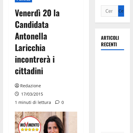
Venerdì 20 la
Candidata
Antonella
ARTICOLI
RECENTI
Laricchia
incontrerà i
La gara
ciclistica
cittadini
dei Giochi
attraversa
Redazione
Martina
17/03/2015
Franca:
1 minuti di lettura
0
ecco le
strade
interessate
e gli orari