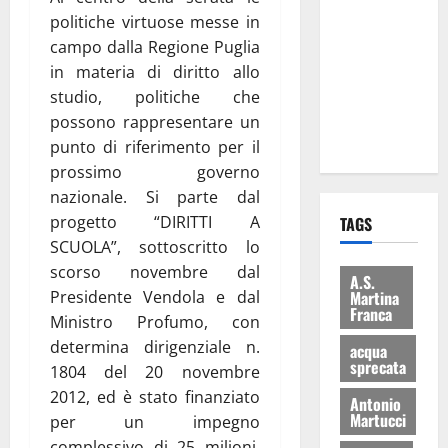
Franca
politiche virtuose messe in
consegnati
campo dalla Regione Puglia
i Baschi Blu
in materia di diritto allo
ai 15 nuovi
studio, politiche che
Fucilieri
possono rappresentare un
dell’Aria
punto di riferimento per il
prossimo governo
nazionale. Si parte dal
progetto “DIRITTI A
TAGS
SCUOLA”, sottoscritto lo
scorso novembre dal
A.S.
Martina
Presidente Vendola e dal
Franca
Ministro Profumo, con
determina dirigenziale n.
acqua
sprecata
1804 del 20 novembre
2012, ed è stato finanziato
Antonio
Martucci
per un impegno
complessivo di 25 milioni.