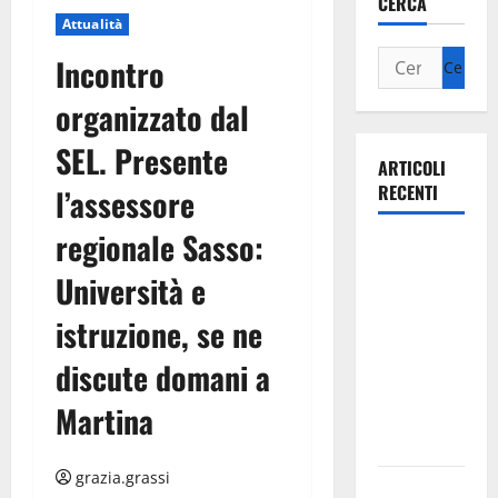
CERCA
Attualità
Incontro
organizzato dal
SEL. Presente
ARTICOLI
RECENTI
l’assessore
regionale Sasso:
Ospedale di
Martina
Università e
Franca,
istruzione, se ne
Forza Italia
annuncia la
discute domani a
protesta:
Martina
sit-in lunedì
10 agosto
grazia.grassi
Il Comune