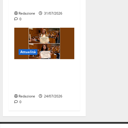
15 nuovi Fucilieri dell’Aria
Redazione
31/07/2026
0
Attualità
Due giovani di Martina
Franca tra le eccellenze
universitarie italiane:
premiate a Montecitorio
Redazione
24/07/2026
0