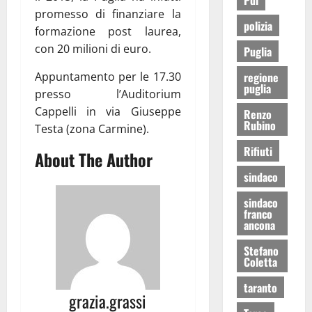
promesso di finanziare la
polizia
formazione post laurea,
con 20 milioni di euro.
Puglia
regione
Appuntamento per le 17.30
puglia
presso l’Auditorium
Cappelli in via Giuseppe
Renzo
Rubino
Testa (zona Carmine).
Rifiuti
About The Author
sindaco
sindaco
franco
ancona
Stefano
Coletta
taranto
grazia.grassi