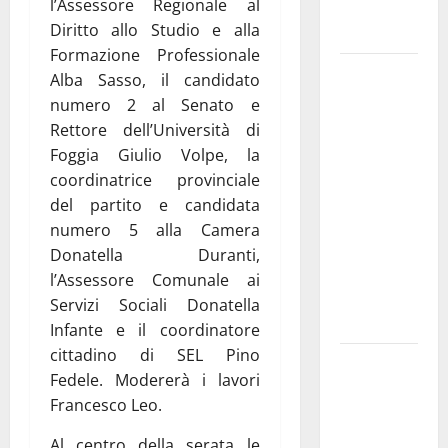
l’Assessore Regionale al
interessate
Diritto allo Studio e alla
e gli orari
Formazione Professionale
Martina
Alba Sasso, il candidato
Franca
numero 2 al Senato e
investe
Rettore dell’Università di
sulle
Foggia Giulio Volpe, la
famiglie: in
coordinatrice provinciale
arrivo tre
del partito e candidata
seminari
numero 5 alla Camera
dedicati ad
Donatella Duranti,
adolescenti,
l’Assessore Comunale ai
genitori ed
Servizi Sociali Donatella
empatia
Infante e il coordinatore
cittadino di SEL Pino
Aeronautica
Fedele. Modererà i lavori
Militare, al
Francesco Leo.
16° Stormo
di Martina
Al centro della serata le