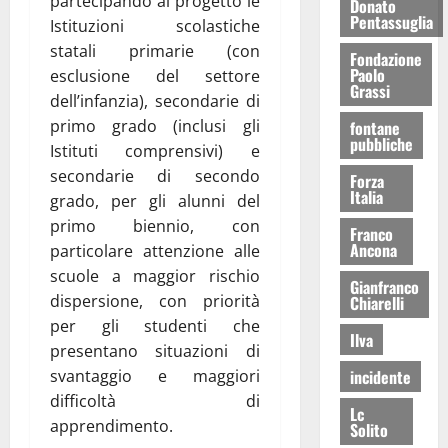
partecipando al progetto le
Donato
Pentassuglia
Istituzioni scolastiche
statali primarie (con
Fondazione
Paolo
esclusione del settore
Grassi
dell’infanzia), secondarie di
primo grado (inclusi gli
fontane
pubbliche
Istituti comprensivi) e
secondarie di secondo
Forza
Italia
grado, per gli alunni del
primo biennio, con
Franco
Ancona
particolare attenzione alle
scuole a maggior rischio
Gianfranco
dispersione, con priorità
Chiarelli
per gli studenti che
Ilva
presentano situazioni di
incidente
svantaggio e maggiori
difficoltà di
Lc
apprendimento.
Solito