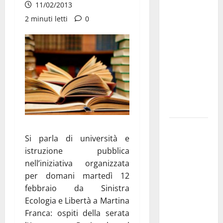
11/02/2013
di Martina
2 minuti letti
0
Franca
pubblica il
bando
alloggi ERP
2026:
domande
dal 26
agosto
La gara
Si parla di università e
ciclistica
istruzione pubblica
dei Giochi
nell’iniziativa organizzata
attraversa
per domani martedì 12
Martina
febbraio da Sinistra
Franca:
Ecologia e Libertà a Martina
ecco le
Franca: ospiti della serata
strade