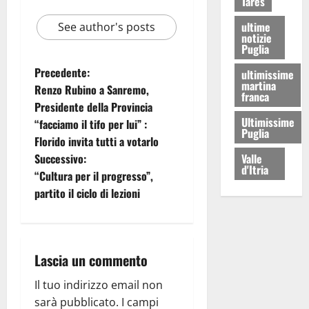
Tares
ultime
See author's posts
notizie
Puglia
Precedente:
ultimissime
martina
Renzo Rubino a Sanremo,
franca
Presidente della Provincia
Ultimissime
“facciamo il tifo per lui” :
Puglia
Florido invita tutti a votarlo
Valle
Successivo:
d'Itria
“Cultura per il progresso”,
partito il ciclo di lezioni
Lascia un commento
Il tuo indirizzo email non
sarà pubblicato.
I campi