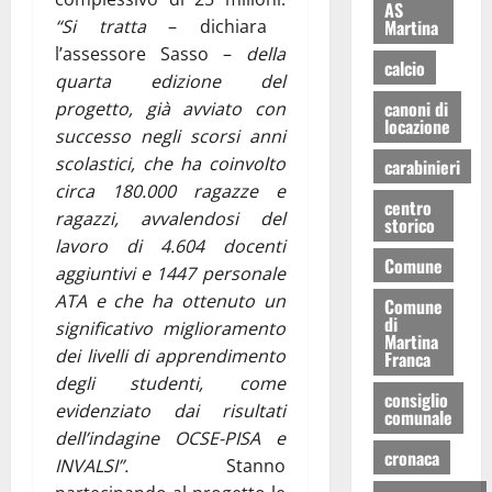
AS
Martina
“Si tratta
– dichiara
l’assessore Sasso –
della
calcio
quarta edizione del
canoni di
progetto, già avviato con
locazione
successo negli scorsi anni
scolastici, che ha coinvolto
carabinieri
circa 180.000 ragazze e
centro
ragazzi, avvalendosi del
storico
lavoro di 4.604 docenti
Comune
aggiuntivi e 1447 personale
ATA e che ha ottenuto un
Comune
di
significativo miglioramento
Martina
dei livelli di apprendimento
Franca
degli studenti, come
consiglio
evidenziato dai risultati
comunale
dell’indagine OCSE-PISA e
cronaca
INVALSI”.
Stanno