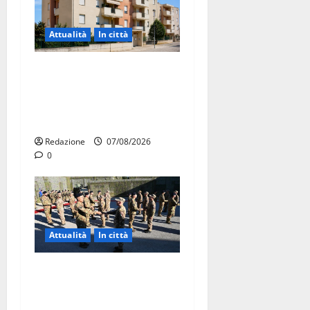
Attualità
In città
Il Comune di Martina Franca
pubblica il bando alloggi
ERP 2026: domande dal 26
agosto
Redazione
07/08/2026
0
Attualità
In città
Aeronautica Militare, al 16°
Stormo di Martina Franca
consegnati i Baschi Blu ai