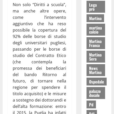
Lega
Non solo “Diritti a scuola”,
pro
ma anche altre opere,
come l’intervento
Martina
aggiuntivo che ha reso
martina
possibile la copertura del
calcio
92% delle borse di studio
Martina
degli universitari pugliesi,
Franca
passando per le borse di
Martina
studio del Contratto Etico
Sera
(che contempla la
News
promessa dei beneficiari
Martina
del bando Ritorno al
futuro, di tornare nella
Ospedale
regione per spendere il
palazzo
titolo acquisito) e le misure
ducale
a sostegno dei dottorandi e
Pd
dell’alta formazione: entro
il 2015, la Puglia ha infatti
Pdl