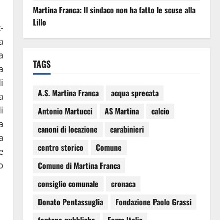
Martina Franca: Il sindaco non ha fatto le scuse alla
Lillo
-
a
a
TAGS
a
i
A.S. Martina Franca
acqua sprecata
a
i
Antonio Martucci
AS Martina
calcio
a
canoni di locazione
carabinieri
a
centro storico
Comune
e
o
Comune di Martina Franca
consiglio comunale
cronaca
Donato Pentassuglia
Fondazione Paolo Grassi