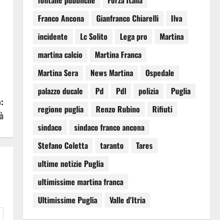
fontane pubbliche
Forza Italia
Franco Ancona
Gianfranco Chiarelli
Ilva
incidente
Lc Solito
Lega pro
Martina
martina calcio
Martina Franca
Martina Sera
News Martina
Ospedale
palazzo ducale
Pd
Pdl
polizia
Puglia
:
regione puglia
Renzo Rubino
Rifiuti
à
sindaco
sindaco franco ancona
Stefano Coletta
taranto
Tares
ultime notizie Puglia
ultimissime martina franca
Ultimissime Puglia
Valle d'Itria