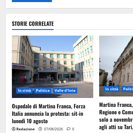
STORIE CORRELATE
In città
Polit
In città
Politica
Valle d'Itria
Martina Franca,
Ospedale di Martina Franca, Forza
Regione e Comu
Italia annuncia la protesta: sit-in
solo a novembr
lunedì 10 agosto
agli atti su Tari
Redazione
07/08/2026
0