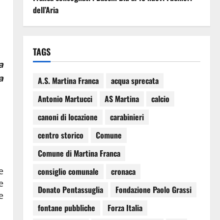
dell’Aria
TAGS
a
a
A.S. Martina Franca
acqua sprecata
Antonio Martucci
AS Martina
calcio
canoni di locazione
carabinieri
centro storico
Comune
Comune di Martina Franca
e
consiglio comunale
cronaca
e
Donato Pentassuglia
Fondazione Paolo Grassi
e
fontane pubbliche
Forza Italia