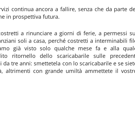
rvizi continua ancora a fallire, senza che da parte de
e in prospettiva futura.
stretti a rinunciare a giorni di ferie, a permessi su
ziani soli a casa, perché costretti a interminabili fil
iamo già visto solo qualche mese fa e alla qual
ito ritornello dello scaricabarile sulle precedent
a tre anni: smettetela con lo scaricabarile e se siet
tà, altrimenti con grande umiltà ammettete il vostr