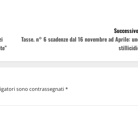
Successivo
zi
Tasse. n° 6 scadenze dal 16 novembre ad Aprile: un
te”
stillicid
ligatori sono contrassegnati
*