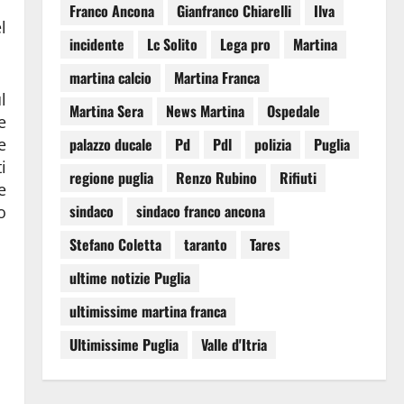
Franco Ancona
Gianfranco Chiarelli
Ilva
l
incidente
Lc Solito
Lega pro
Martina
martina calcio
Martina Franca
l
Martina Sera
News Martina
Ospedale
e
e
palazzo ducale
Pd
Pdl
polizia
Puglia
i
regione puglia
Renzo Rubino
Rifiuti
e
sindaco
sindaco franco ancona
o
Stefano Coletta
taranto
Tares
ultime notizie Puglia
ultimissime martina franca
Ultimissime Puglia
Valle d'Itria