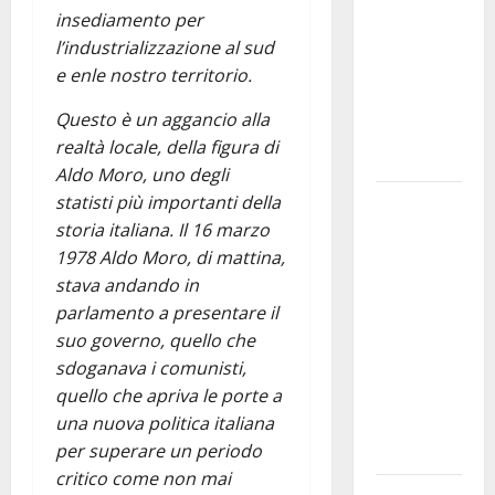
insediamento per
bando
l’industrializzazione al sud
alloggi ERP
e enle nostro territorio.
2026:
domande
Questo è un aggancio alla
dal 26
realtà locale, della figura di
agosto
Aldo Moro, uno degli
statisti più importanti della
La gara
storia italiana. Il 16 marzo
ciclistica
1978 Aldo Moro, di mattina,
dei Giochi
stava andando in
attraversa
parlamento a presentare il
Martina
suo governo, quello che
Franca:
sdoganava i comunisti,
ecco le
quello che apriva le porte a
strade
una nuova politica italiana
interessate
per superare un periodo
e gli orari
critico come non mai