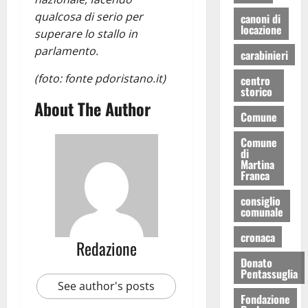
qualcosa di serio per
canoni di
locazione
superare lo stallo in
parlamento.
carabinieri
(foto: fonte pdoristano.it)
centro
storico
About The Author
Comune
Comune
di
Martina
Franca
consiglio
comunale
cronaca
Redazione
Donato
Pentassuglia
See author's posts
Fondazione