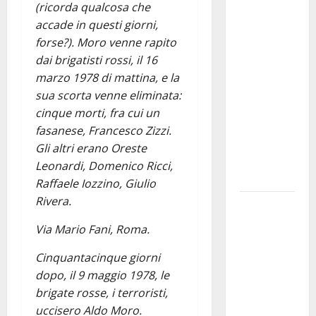
Martina
(ricorda qualcosa che
Franca
accade in questi giorni,
investe
forse?). Moro venne rapito
sulle
dai brigatisti rossi, il 16
famiglie: in
marzo 1978 di mattina, e la
arrivo tre
sua scorta venne eliminata:
seminari
cinque morti, fra cui un
dedicati ad
fasanese, Francesco Zizzi.
adolescenti,
Gli altri erano Oreste
genitori ed
Leonardi, Domenico Ricci,
empatia
Raffaele Iozzino, Giulio
Rivera.
Aeronautica
Militare, al
Via Mario Fani, Roma.
16° Stormo
Cinquantacinque giorni
di Martina
dopo, il 9 maggio 1978, le
Franca
brigate rosse, i terroristi,
consegnati
uccisero Aldo Moro.
i Baschi Blu