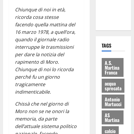
ai 15 nuovi
Chiunque di noi in età,
Fucilieri
ricorda cosa stesse
dell’Aria
facendo quella mattina del
16 marzo 1978, a quell’ora,
quando il giornale radio
TAGS
interruppe le trasmissioni
per dare la notizia del
rapimento di Moro.
A.S.
Martina
Chiunque di noi lo ricorda
Franca
perché fu un giorno
acqua
tragicamente
sprecata
indimenticabile.
Antonio
Chissà che nel giorno di
Martucci
Moro non se ne onori la
AS
memoria, da parte
Martina
dell’attuale sistema politico
calcio
nazionale, facendo