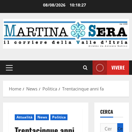
08/08/2026
10:18:27
VIVERE
Home
News
Politica
Trentacinque anni fa
CERCA
Attualità
News
Politica
Trentacinque anni