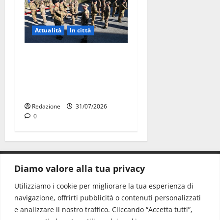
Attualità
In città
Aeronautica Militare, al 16°
Stormo di Martina Franca
consegnati i Baschi Blu ai
15 nuovi Fucilieri dell’Aria
Redazione
31/07/2026
0
Diamo valore alla tua privacy
CONTATTI.
Utilizziamo i cookie per migliorare la tua esperienza di
navigazione, offrirti pubblicità o contenuti personalizzati
Redazione:
redazione@www.martinasera.it
e analizzare il nostro traffico. Cliccando “Accetta tutti”,
Direttore:
direttore@www.martinasera.it