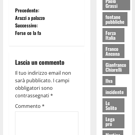
Paolo
Grassi
Precedente:
fontane
Arazzi a palazzo
pubbliche
Successivo:
Forse ce la fa
Forza
Italia
Franco
Ancona
Lascia un commento
Gianfranco
Chiarelli
Il tuo indirizzo email non
sarà pubblicato.
I campi
Ilva
obbligatori sono
incidente
contrassegnati
*
Lc
Commento
*
Solito
Lega
pro
Martina