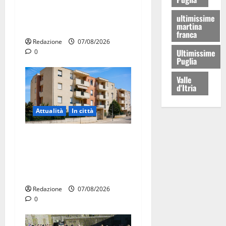
Forza Italia annuncia la
protesta: sit-in lunedì 10
ultimissime
martina
agosto
franca
Redazione
07/08/2026
Ultimissime
0
Puglia
Valle
d'Itria
Attualità
In città
Il Comune di Martina Franca
pubblica il bando alloggi
ERP 2026: domande dal 26
agosto
Redazione
07/08/2026
0