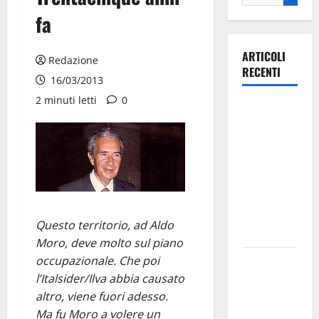
fa
ARTICOLI
Redazione
RECENTI
16/03/2013
2 minuti letti
0
Ospedale di
Martina
Franca,
Forza Italia
annuncia la
protesta:
sit-in lunedì
Questo territorio, ad Aldo
10 agosto
Moro, deve molto sul piano
occupazionale. Che poi
Il Comune
l’Italsider/Ilva abbia causato
di Martina
altro, viene fuori adesso.
Franca
Ma fu Moro a volere un
pubblica il