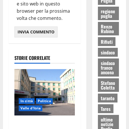
Puglia
e sito web in questo
browser per la prossima
regione
puglia
volta che commento.
Renzo
Rubino
Rifiuti
sindaco
STORIE CORRELATE
sindaco
franco
ancona
Stefano
Coletta
taranto
In città
Politica
Tares
Valle d'Itria
ultime
Ospedale di Martina Franca,
notizie
Puglia