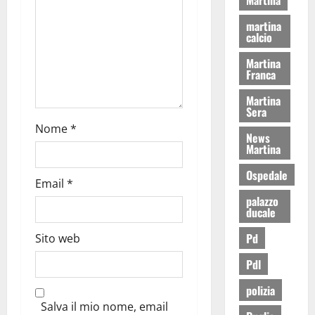
martina
calcio
Martina
Franca
Martina
Sera
Nome
*
News
Martina
Ospedale
Email
*
palazzo
ducale
Pd
Sito web
Pdl
polizia
Salva il mio nome, email