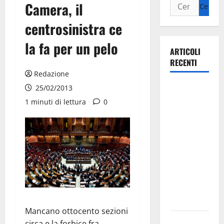
Camera, il
centrosinistra ce
la fa per un pelo
ARTICOLI
RECENTI
Redazione
La gara
25/02/2013
ciclistica
1 minuti di lettura
0
dei Giochi
attraversa
Martina
Franca:
ecco le
strade
interessate
e gli orari
Mancano ottocento sezioni
Martina
circa e la forbice fra