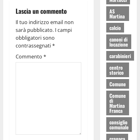
Lascia un commento
AS
Martina
Il tuo indirizzo email non
calcio
sarà pubblicato.
I campi
obbligatori sono
canoni di
locazione
contrassegnati
*
carabinieri
Commento
*
centro
storico
Comune
Comune
di
Martina
Franca
consiglio
comunale
cronaca