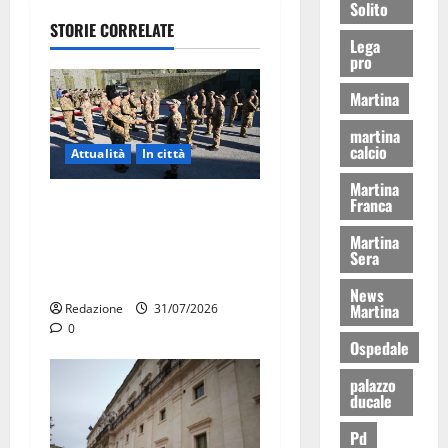
Solito
STORIE CORRELATE
Lega
pro
Martina
martina
calcio
Attualità
In città
Martina
Franca
Aeronautica Militare, al 16°
Stormo di Martina Franca
Martina
consegnati i Baschi Blu ai
Sera
15 nuovi Fucilieri dell’Aria
News
Martina
Redazione
31/07/2026
0
Ospedale
palazzo
ducale
Pd