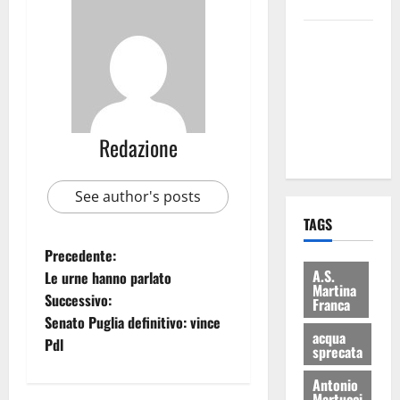
bilancio”
Martina
Franca: Il
sindaco non
ha fatto le
scuse alla
Redazione
Lillo
See author's posts
TAGS
Precedente:
A.S.
Le urne hanno parlato
Martina
Successivo:
Franca
Senato Puglia definitivo: vince
acqua
Pdl
sprecata
Antonio
Martucci