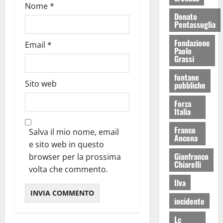
Nome
*
Donato
Pentassuglia
Fondazione
Email
*
Paolo
Grassi
fontane
Sito web
pubbliche
Forza
Italia
Franco
Salva il mio nome, email
Ancona
e sito web in questo
Gianfranco
browser per la prossima
Chiarelli
volta che commento.
Ilva
incidente
Lc