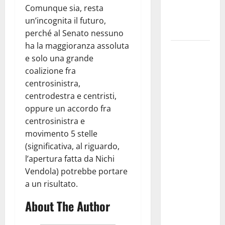
ai 15 nuovi
Comunque sia, resta
Fucilieri
un’incognita il futuro,
dell’Aria
perché al Senato nessuno
ha la maggioranza assoluta
Martina
e solo una grande
Franca,
coalizione fra
Marraffa
centrosinistra,
attacca
centrodestra e centristi,
Regione e
oppure un accordo fra
Comune:
centrosinistra e
“Nuovi
movimento 5 stelle
medici solo
(significativa, al riguardo,
a
l’apertura fatta da Nichi
novembre.
Vendola) potrebbe portare
Faremo
a un risultato.
accesso agli
atti su Tari,
About The Author
rifiuti e