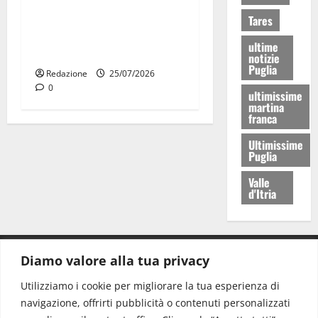
Martina Franca: Il sindaco
Tares
non ha fatto le scuse alla
ultime
Lillo
notizie
Puglia
Redazione
25/07/2026
0
ultimissime
martina
franca
Ultimissime
Puglia
Valle
d'Itria
Diamo valore alla tua privacy
CONTATTI.
Utilizziamo i cookie per migliorare la tua esperienza di
navigazione, offrirti pubblicità o contenuti personalizzati
Redazione:
redazione@www.martinasera.it