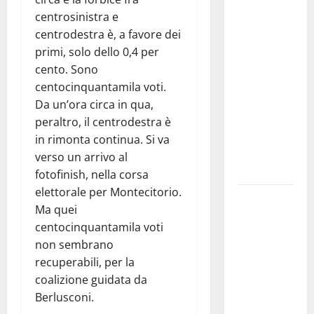
Franca
centrosinistra e
investe
centrodestra è, a favore dei
sulle
primi, solo dello 0,4 per
famiglie: in
cento. Sono
arrivo tre
centocinquantamila voti.
seminari
Da un’ora circa in qua,
dedicati ad
peraltro, il centrodestra è
adolescenti,
in rimonta continua. Si va
genitori ed
verso un arrivo al
empatia
fotofinish, nella corsa
elettorale per Montecitorio.
Aeronautica
Ma quei
Militare, al
centocinquantamila voti
16° Stormo
non sembrano
di Martina
recuperabili, per la
Franca
coalizione guidata da
consegnati
Berlusconi.
i Baschi Blu