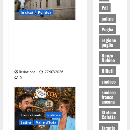
Pdl
In città
Politica
polizia
Martina Franca, Marraffa
Puglia
attacca Regione e Comune:
regione
“Nuovi medici solo a
puglia
novembre. Faremo accesso
Renzo
agli atti su Tari, rifiuti e
Rubino
bilancio”
Rifiuti
Redazione
27/07/2026
0
sindaco
sindaco
franco
ancona
Stefano
Locorotondo
Politica
Coletta
Satira
Valle d'Itria
taranto