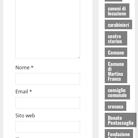
canoni di
locazione
carabinieri
centro
storico
Comune
Comune
Nome
*
di
Martina
Franca
consiglio
Email
*
comunale
cronaca
Sito web
Donato
Pentassuglia
Fondazione