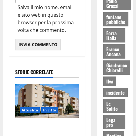
Paolo
Grassi
Salva il mio nome, email
e sito web in questo
fontane
pubbliche
browser per la prossima
volta che commento.
Forza
Italia
Franco
Ancona
Gianfranco
Chiarelli
STORIE CORRELATE
Ilva
incidente
Lc
Solito
Attualità
In città
Lega
pro
Il Comune di Martina Franca
pubblica il bando alloggi
Martina