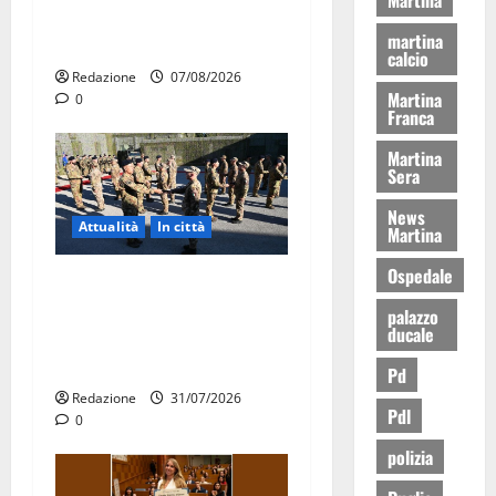
ERP 2026: domande dal 26
martina
agosto
calcio
Redazione
07/08/2026
Martina
0
Franca
Martina
Sera
News
Attualità
In città
Martina
Ospedale
Aeronautica Militare, al 16°
Stormo di Martina Franca
palazzo
ducale
consegnati i Baschi Blu ai
15 nuovi Fucilieri dell’Aria
Pd
Redazione
31/07/2026
Pdl
0
polizia