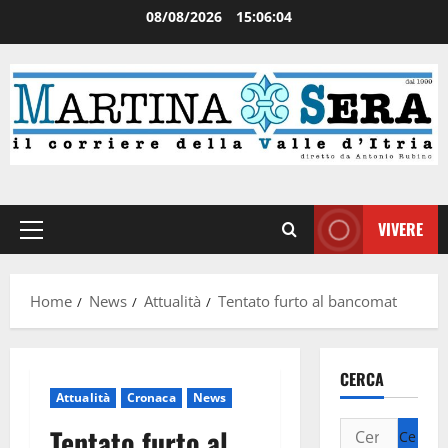
08/08/2026
15:06:04
VIVERE
Home
News
Attualità
Tentato furto al bancomat
CERCA
Attualità
Cronaca
News
Tentato furto al