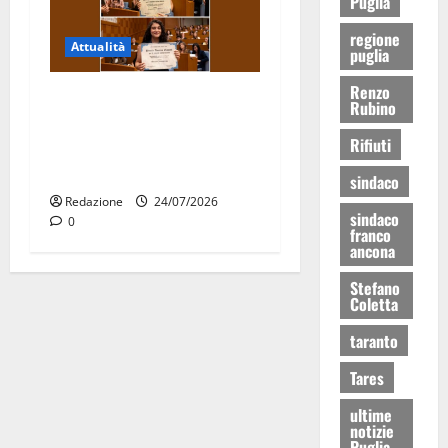
Puglia
regione
Attualità
puglia
Renzo
Due giovani di Martina
Rubino
Franca tra le eccellenze
Rifiuti
universitarie italiane:
premiate a Montecitorio
sindaco
Redazione
24/07/2026
sindaco
0
franco
ancona
Stefano
Coletta
taranto
Tares
ultime
notizie
Puglia