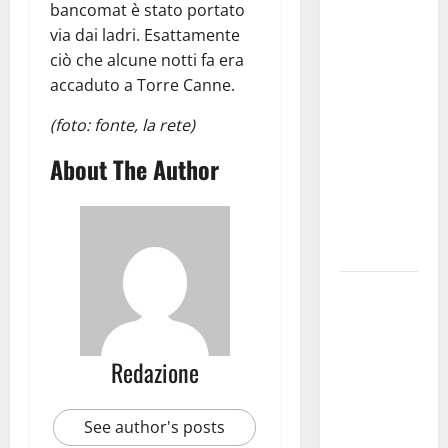
Martina
bancomat è stato portato
Franca
via dai ladri. Esattamente
investe
ciò che alcune notti fa era
sulle
accaduto a Torre Canne.
famiglie: in
(foto: fonte, la rete)
arrivo tre
seminari
About The Author
dedicati ad
adolescenti,
genitori ed
empatia
Aeronautica
Militare, al
16° Stormo
Redazione
di Martina
Franca
consegnati
See author's posts
i Baschi Blu