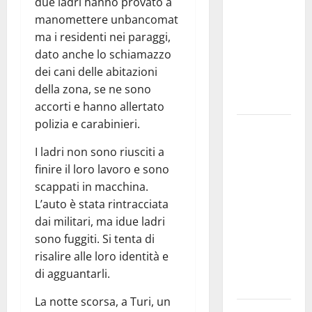
due ladri hanno provato a
bando
manomettere unbancomat
alloggi ERP
ma i residenti nei paraggi,
2026:
dato anche lo schiamazzo
domande
dei cani delle abitazioni
dal 26
della zona, se ne sono
agosto
accorti e hanno allertato
polizia e carabinieri.
La gara
ciclistica
I ladri non sono riusciti a
dei Giochi
finire il loro lavoro e sono
attraversa
scappati in macchina.
Martina
L’auto è stata rintracciata
Franca:
dai militari, ma idue ladri
ecco le
sono fuggiti. Si tenta di
strade
risalire alle loro identità e
interessate
di agguantarli.
e gli orari
La notte scorsa, a Turi, un