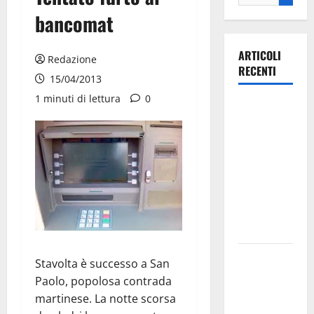
bancomat
ARTICOLI
Redazione
RECENTI
15/04/2013
1 minuti di lettura
0
Ospedale di
Martina
Franca,
Forza Italia
annuncia la
protesta:
sit-in lunedì
10 agosto
Il Comune
Stavolta è successo a San
di Martina
Paolo, popolosa contrada
Franca
martinese. La notte scorsa
pubblica il