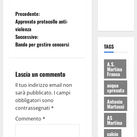
ai 15 nuovi
Fucilieri
Precedente:
dell’Aria
Approvato protocollo anti-
violenza
Successivo:
Bando per gestire concorsi
TAGS
A.S.
Martina
Lascia un commento
Franca
acqua
Il tuo indirizzo email non
sprecata
sarà pubblicato.
I campi
obbligatori sono
Antonio
Martucci
contrassegnati
*
AS
Commento
*
Martina
calcio