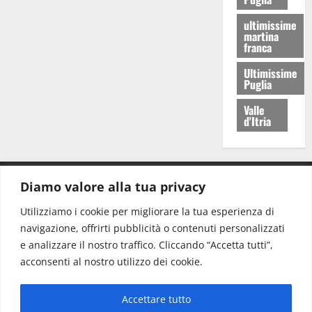
ultimissime
martina
franca
Ultimissime
Puglia
Valle
d'Itria
Diamo valore alla tua privacy
CONTATTI.
Utilizziamo i cookie per migliorare la tua esperienza di
navigazione, offrirti pubblicità o contenuti personalizzati
Redazione:
redazione@www.martinasera.it
e analizzare il nostro traffico. Cliccando “Accetta tutti”,
Direttore:
direttore@www.martinasera.it
acconsenti al nostro utilizzo dei cookie.
Info & Commerciale:
info@www.martinasera.it
Accettare tutto