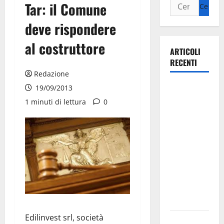
Tar: il Comune
deve rispondere
al costruttore
ARTICOLI
RECENTI
Redazione
La gara
19/09/2013
ciclistica
1 minuti di lettura
0
dei Giochi
attraversa
Martina
Franca:
ecco le
strade
interessate
e gli orari
Edilinvest srl, società
Martina