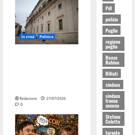
Pdl
polizia
Puglia
In città
Politica
regione
puglia
Martina Franca, Marraffa
Renzo
attacca Regione e Comune:
Rubino
“Nuovi medici solo a
Rifiuti
novembre. Faremo accesso
agli atti su Tari, rifiuti e
sindaco
bilancio”
sindaco
Redazione
27/07/2026
franco
0
ancona
Stefano
Coletta
taranto