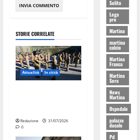
Solito
Lega
pro
Martina
STORIE CORRELATE
martina
calcio
Martina
Franca
Attualità
In città
Martina
Sera
Aeronautica Militare, al 16°
News
Stormo di Martina Franca
Martina
consegnati i Baschi Blu ai
Ospedale
15 nuovi Fucilieri dell’Aria
palazzo
Redazione
31/07/2026
ducale
0
Pd