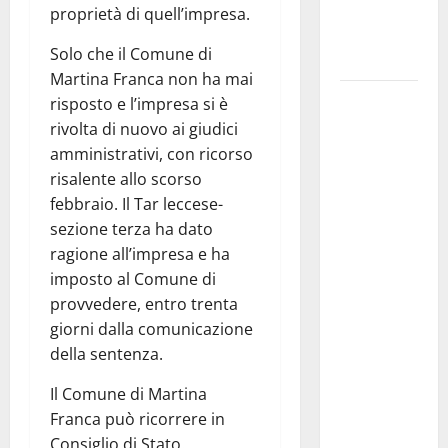
ai 15 nuovi
proprietà di quell’impresa.
Fucilieri
Solo che il Comune di
dell’Aria
Martina Franca non ha mai
Martina
risposto e l’impresa si è
Franca,
rivolta di nuovo ai giudici
Marraffa
amministrativi, con ricorso
attacca
risalente allo scorso
Regione e
febbraio. Il Tar leccese-
Comune:
sezione terza ha dato
“Nuovi
ragione all’impresa e ha
medici solo
imposto al Comune di
a
provvedere, entro trenta
novembre.
giorni dalla comunicazione
Faremo
della sentenza.
accesso agli
Il Comune di Martina
atti su Tari,
Franca può ricorrere in
rifiuti e
Consiglio di Stato.