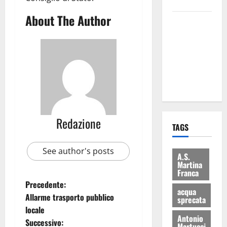
bilancio”
About The Author
Martina
Franca: Il
sindaco non
ha fatto le
scuse alla
Lillo
Redazione
TAGS
See author's posts
A.S.
Martina
Franca
Precedente:
acqua
Allarme trasporto pubblico
sprecata
locale
Antonio
Successivo:
Martucci