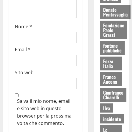
Donato
Pentassuglia
Fondazione
Nome
*
Paolo
Grassi
fontane
Email
*
pubbliche
Forza
Italia
Sito web
Franco
Ancona
Gianfranco
Chiarelli
Salva il mio nome, email
Ilva
e sito web in questo
browser per la prossima
incidente
volta che commento.
Lc