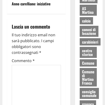
Anno carelliano: iniziative
AS
Martina
calcio
Lascia un commento
canoni di
locazione
Il tuo indirizzo email non
sarà pubblicato.
I campi
carabinieri
obbligatori sono
centro
contrassegnati
*
storico
Commento
*
Comune
Comune
di
Martina
Franca
consiglio
comunale
cronaca