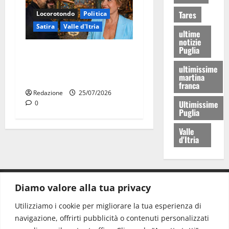
Tares
Locorotondo
Politica
Satira
Valle d'Itria
ultime
notizie
Puglia
Martina Franca: Il sindaco
non ha fatto le scuse alla
ultimissime
martina
Lillo
franca
Redazione
25/07/2026
Ultimissime
0
Puglia
Valle
d'Itria
Diamo valore alla tua privacy
CONTATTI.
Utilizziamo i cookie per migliorare la tua esperienza di
navigazione, offrirti pubblicità o contenuti personalizzati
Redazione:
redazione@www.martinasera.it