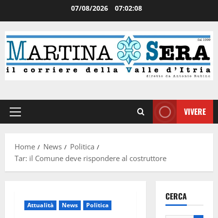
07/08/2026
07:02:09
VIVERE
Home
News
Politica
Tar: il Comune deve rispondere al costruttore
CERCA
Attualità
News
Politica