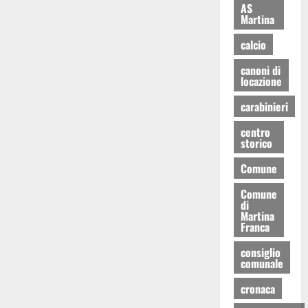
AS
Martina
calcio
canoni di
locazione
carabinieri
centro
storico
Comune
Comune
di
Martina
Franca
consiglio
comunale
cronaca