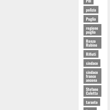
Pdl
polizia
Puglia
regione
puglia
Renzo
Rubino
Rifiuti
sindaco
sindaco
franco
ancona
Stefano
Coletta
taranto