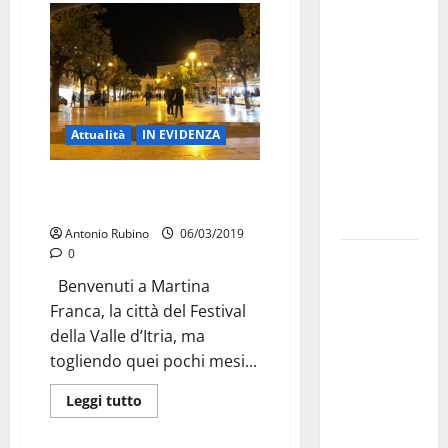
investe
sulle
famiglie: in
arrivo tre
seminari
Attualità
IN EVIDENZA
dedicati ad
adolescenti,
Martina e lo scherzo di
genitori ed
Carnevale
empatia
Antonio Rubino
06/03/2019
0
Aeronautica
Militare, al
Benvenuti a Martina
16° Stormo
Franca, la città del Festival
di Martina
della Valle d’Itria, ma
Franca
togliendo quei pochi mesi...
consegnati
Leggi tutto
i Baschi Blu
ai 15 nuovi