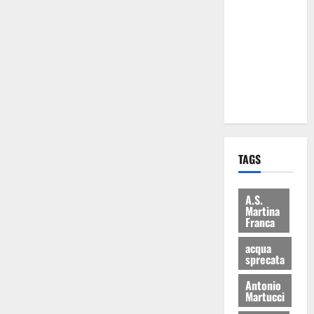
Martina
Franca: Il
sindaco non
ha fatto le
scuse alla
Lillo
TAGS
A.S.
Martina
Franca
acqua
sprecata
Antonio
Martucci