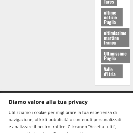
Tares
ultime
notizie
Puglia
ultimissime
martina
franca
Ultimissime
Puglia
Valle
d'Itria
Diamo valore alla tua privacy
CONTATTI.
Utilizziamo i cookie per migliorare la tua esperienza di
navigazione, offrirti pubblicità o contenuti personalizzati
Redazione:
redazione@www.martinasera.it
e analizzare il nostro traffico. Cliccando “Accetta tutti”,
Direttore:
direttore@www.martinasera.it