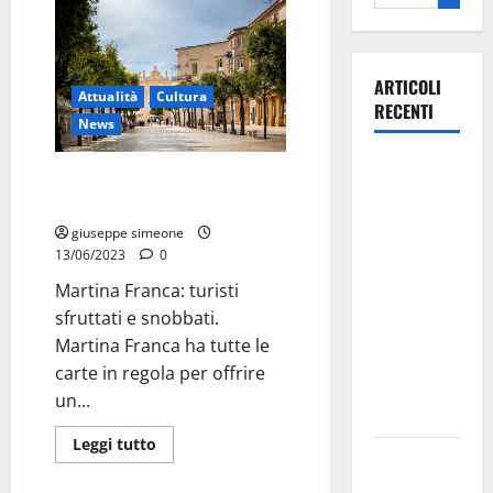
ARTICOLI
Attualità
Cultura
RECENTI
News
La gara
Martina Franca: turisti sfruttati
ciclistica
e snobbati.
dei Giochi
giuseppe simeone
attraversa
13/06/2023
0
Martina
Martina Franca: turisti
Franca:
sfruttati e snobbati.
ecco le
Martina Franca ha tutte le
strade
carte in regola per offrire
interessate
un...
e gli orari
Leggi tutto
Martina
Franca