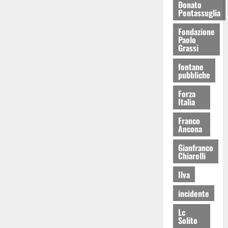
Donato
Pentassuglia
Fondazione
Paolo
Grassi
fontane
pubbliche
Forza
Italia
Franco
Ancona
Gianfranco
Chiarelli
Ilva
incidente
Lc
Solito