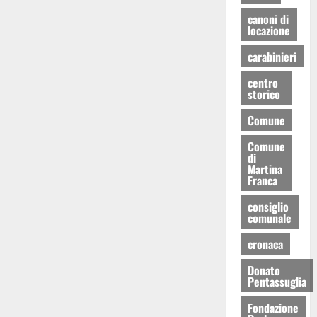
canoni di
locazione
carabinieri
centro
storico
Comune
Comune
di
Martina
Franca
consiglio
comunale
cronaca
Donato
Pentassuglia
Fondazione