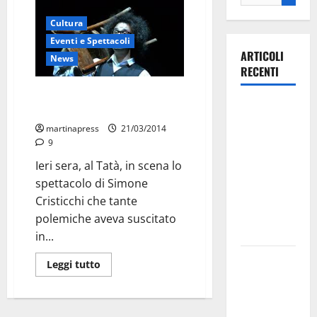
Cultura
Eventi e Spettacoli
ARTICOLI
News
RECENTI
Standing ovation e lacrime per
Ospedale di
“Magazzino 18”
Martina
martinapress
21/03/2014
Franca,
9
Forza Italia
Ieri sera, al Tatà, in scena lo
annuncia la
spettacolo di Simone
protesta:
Cristicchi che tante
sit-in lunedì
polemiche aveva suscitato
10 agosto
in...
Il Comune
Leggi tutto
di Martina
Franca
pubblica il