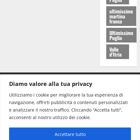
ultimissime
martina
franca
Ultimissime
Puglia
Valle
d'Itria
Diamo valore alla tua privacy
CONTATTI.
Utilizziamo i cookie per migliorare la tua esperienza di
navigazione, offrirti pubblicità o contenuti personalizzati
Redazione:
redazione@www.martinasera.it
e analizzare il nostro traffico. Cliccando “Accetta tutti”,
Direttore:
direttore@www.martinasera.it
acconsenti al nostro utilizzo dei cookie.
Info & Commerciale:
info@www.martinasera.it
Accettare tutto