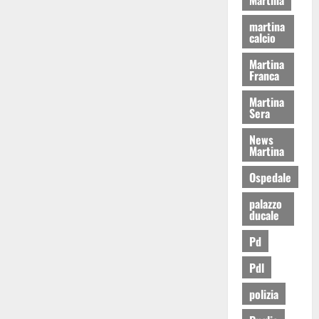
martina
calcio
Martina
Franca
Martina
Sera
News
Martina
Ospedale
palazzo
ducale
Pd
Pdl
polizia