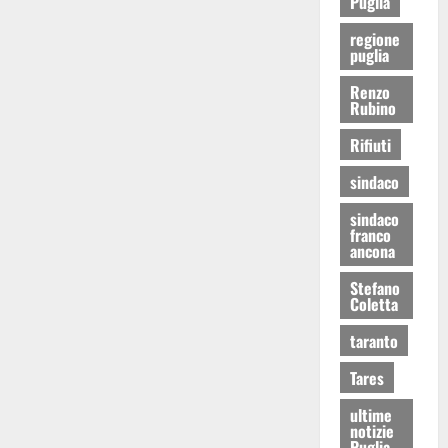
Puglia
regione
puglia
Renzo
Rubino
Rifiuti
sindaco
sindaco
franco
ancona
Stefano
Coletta
taranto
Tares
ultime
notizie
Puglia