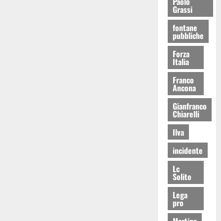
Paolo
Grassi
fontane
pubbliche
Forza
Italia
Franco
Ancona
Gianfranco
Chiarelli
Ilva
incidente
Lc
Solito
Lega
pro
Martina