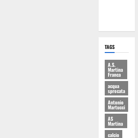
ai 15 nuovi
Fucilieri
dell’Aria
TAGS
A.S.
Martina
Franca
acqua
sprecata
Antonio
Martucci
AS
Martina
calcio