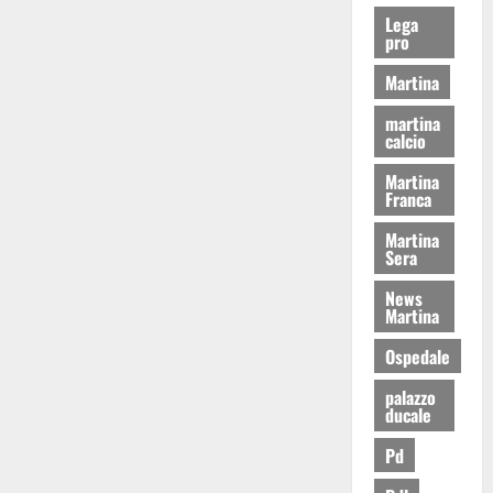
Lega
pro
Martina
martina
calcio
Martina
Franca
Martina
Sera
News
Martina
Ospedale
palazzo
ducale
Pd