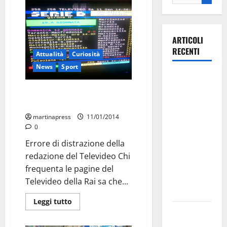
ARTICOLI
RECENTI
Attualità
Curiosità
News
Sport
La gara
ciclistica
Per la Rai il Martina è già in
dei Giochi
Serie D
attraversa
martinapress
11/01/2014
Martina
0
Franca:
Errore di distrazione della
ecco le
redazione del Televideo Chi
strade
frequenta le pagine del
interessate
Televideo della Rai sa che...
e gli orari
Leggi tutto
Martina
Franca