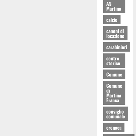
AS
Martina
calcio
canoni di
locazione
carabinieri
centro
storico
Comune
Comune
di
Martina
Franca
consiglio
comunale
cronaca