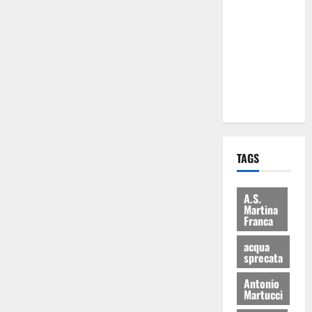
Martina
Franca: Il
sindaco non
ha fatto le
scuse alla
Lillo
TAGS
A.S.
Martina
Franca
acqua
sprecata
Antonio
Martucci