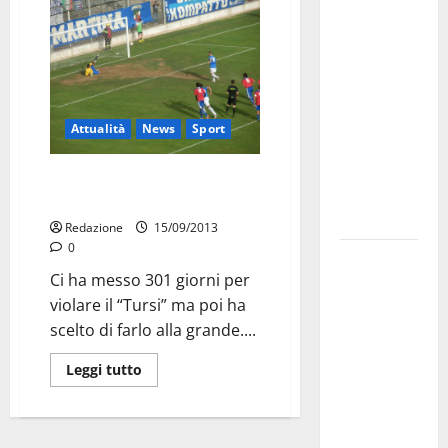
investe
sulle
famiglie: in
arrivo tre
seminari
Attualità
News
Sport
dedicati ad
adolescenti,
Martina-Aprilia 3-0. Risultati
genitori ed
legapro e serie D
empatia
Redazione
15/09/2013
0
Aeronautica
Ci ha messo 301 giorni per
Militare, al
violare il “Tursi” ma poi ha
16° Stormo
scelto di farlo alla grande....
di Martina
Franca
Leggi tutto
consegnati
i Baschi Blu
ai 15 nuovi