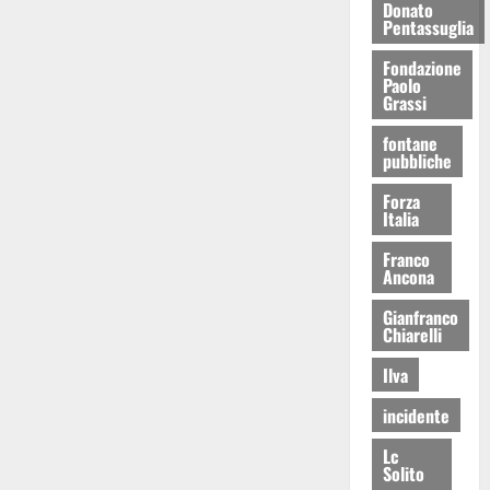
Donato
Pentassuglia
Fondazione
Paolo
Grassi
fontane
pubbliche
Forza
Italia
Franco
Ancona
Gianfranco
Chiarelli
Ilva
incidente
Lc
Solito