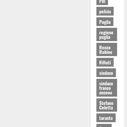
Pdl
polizia
Puglia
regione
puglia
Renzo
Rubino
Rifiuti
sindaco
sindaco
franco
ancona
Stefano
Coletta
taranto