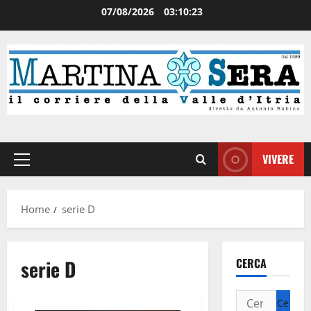
07/08/2026
03:10:23
VIVERE
Home
serie D
serie D
CERCA