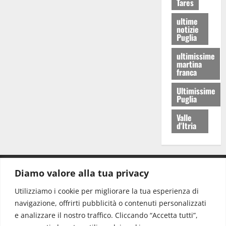
Tares
ultime
notizie
Puglia
ultimissime
martina
franca
Ultimissime
Puglia
Valle
d'Itria
Diamo valore alla tua privacy
CONTATTI.
Utilizziamo i cookie per migliorare la tua esperienza di
navigazione, offrirti pubblicità o contenuti personalizzati
Redazione:
redazione@www.martinasera.it
e analizzare il nostro traffico. Cliccando “Accetta tutti”,
Direttore:
direttore@www.martinasera.it