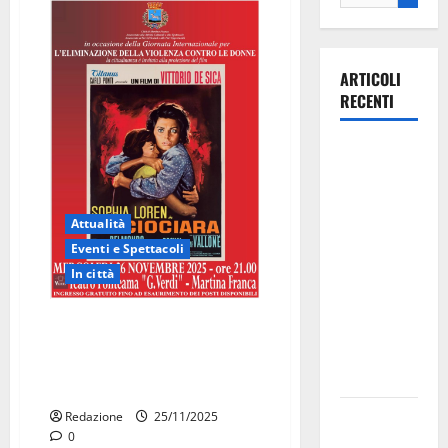
ARTICOLI
RECENTI
La gara
ciclistica
dei Giochi
Attualità
attraversa
Eventi e Spettacoli
Martina
In città
Franca:
ecco le
Giornata internazionale contro
strade
la violenza sulle donne:
interessate
proiezione gratuita de “La
e gli orari
Ciociara”
Martina
Redazione
25/11/2025
0
Franca