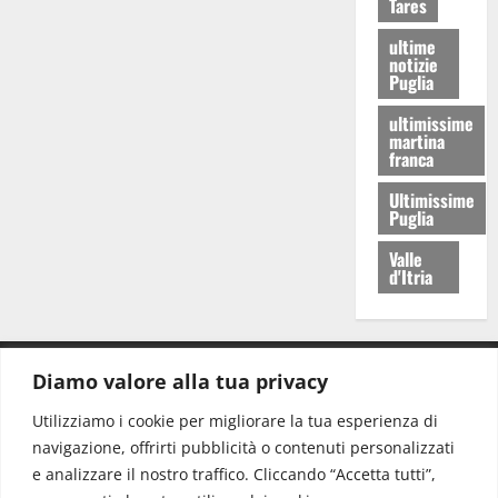
Tares
ultime
notizie
Puglia
ultimissime
martina
franca
Ultimissime
Puglia
Valle
d'Itria
Diamo valore alla tua privacy
CONTATTI.
Utilizziamo i cookie per migliorare la tua esperienza di
navigazione, offrirti pubblicità o contenuti personalizzati
Redazione:
redazione@www.martinasera.it
e analizzare il nostro traffico. Cliccando “Accetta tutti”,
Direttore:
direttore@www.martinasera.it