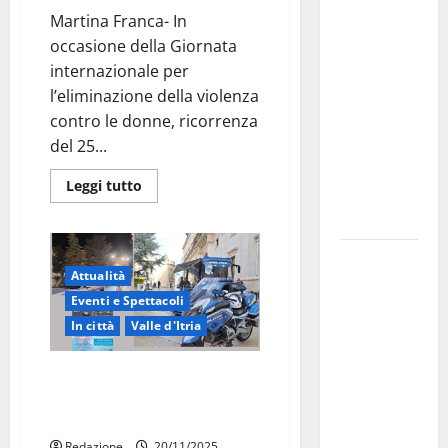
investe
Martina Franca- In
sulle
occasione della Giornata
famiglie: in
internazionale per
arrivo tre
l’eliminazione della violenza
seminari
contro le donne, ricorrenza
dedicati ad
del 25...
adolescenti,
Leggi tutto
genitori ed
empatia
Aeronautica
Attualità
Militare, al
Eventi e Spettacoli
16° Stormo
In città
Valle d'Itria
di Martina
Franca
Sicurezza stradale a Martina: il
consegnati
Pullman Azzurro arriva il 22
i Baschi Blu
novembre
ai 15 nuovi
Redazione
20/11/2025