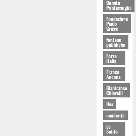
Donato
Pentassuglia
Fondazione
Paolo
Grassi
fontane
pubbliche
Forza
Italia
Franco
Ancona
Gianfranco
Chiarelli
Ilva
incidente
Lc
Solito