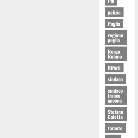
Pdl
polizia
Puglia
regione
puglia
Renzo
Rubino
Rifiuti
sindaco
sindaco
franco
ancona
Stefano
Coletta
taranto