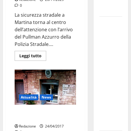
Fucilieri
0
dell’Aria
La sicurezza stradale a
Martina
Martina torna al centro
Franca,
dell’attenzione con l’arrivo
Marraffa
del Pullman Azzurro della
attacca
Polizia Stradale....
Regione e
Leggi tutto
Comune:
“Nuovi
medici solo
a
novembre.
Faremo
Attualità
News
accesso agli
atti su Tari,
Truffe agli anziani: i carabinieri
rifiuti e
puntano sulla prevenzione
bilancio”
Redazione
24/04/2017