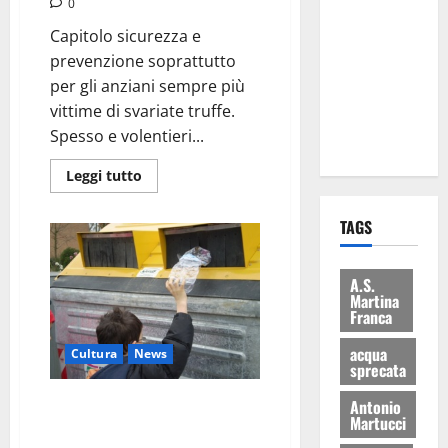
0
Martina
Capitolo sicurezza e
Franca: Il
prevenzione soprattutto
sindaco non
per gli anziani sempre più
ha fatto le
vittime di svariate truffe.
scuse alla
Spesso e volentieri...
Lillo
Leggi tutto
TAGS
A.S.
Martina
Franca
acqua
Cultura
News
sprecata
Raccolta differenziata, nuova
Antonio
Martucci
campagna per sensibilizzare i