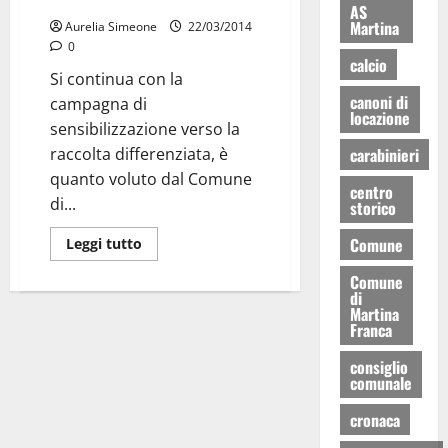
cittadini
AS
Martina
Aurelia Simeone
22/03/2014
0
calcio
Si continua con la
canoni di
campagna di
locazione
sensibilizzazione verso la
carabinieri
raccolta differenziata, è
quanto voluto dal Comune
centro
di...
storico
Comune
Leggi tutto
Comune
di
Martina
Franca
consiglio
comunale
cronaca